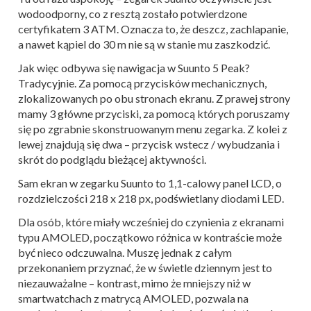
wodoodporny, co z resztą zostało potwierdzone
certyfikatem 3 ATM. Oznacza to, że deszcz, zachlapanie,
a nawet kąpiel do 30 m nie są w stanie mu zaszkodzić.
Jak więc odbywa się nawigacja w Suunto 5 Peak?
Tradycyjnie. Za pomocą przycisków mechanicznych,
zlokalizowanych po obu stronach ekranu. Z prawej strony
mamy 3 główne przyciski, za pomocą których poruszamy
się po zgrabnie skonstruowanym menu zegarka. Z kolei z
lewej znajdują się dwa – przycisk wstecz / wybudzania i
skrót do podglądu bieżącej aktywności.
Sam ekran w zegarku Suunto to 1,1-calowy panel LCD, o
rozdzielczości 218 x 218 px, podświetlany diodami LED.
Dla osób, które miały wcześniej do czynienia z ekranami
typu AMOLED, początkowo różnica w kontraście może
być nieco odczuwalna. Muszę jednak z całym
przekonaniem przyznać, że w świetle dziennym jest to
niezauważalne – kontrast, mimo że mniejszy niż w
smartwatchach z matrycą AMOLED, pozwala na