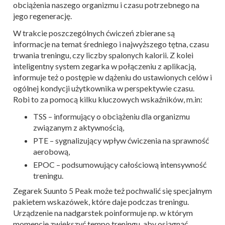
obciążenia naszego organizmu i czasu potrzebnego na
jego regenerację.
W trakcie poszczególnych ćwiczeń zbierane są
informacje na temat średniego i najwyższego tętna, czasu
trwania treningu, czy liczby spalonych kalorii. Z kolei
inteligentny system zegarka w połączeniu z aplikacją,
informuje też o postępie w dążeniu do ustawionych celów i
ogólnej kondycji użytkownika w perspektywie czasu.
Robi to za pomocą kilku kluczowych wskaźników, m.in:
TSS – informujący o obciążeniu dla organizmu
związanym z aktywnością,
PTE – sygnalizujący wpływ ćwiczenia na sprawność
aerobową,
EPOC – podsumowujący całościową intensywność
treningu.
Zegarek Suunto 5 Peak może też pochwalić się specjalnym
pakietem wskazówek, które daje podczas treningu.
Urządzenie na nadgarstek poinformuje np. w którym
momencie zwiększyć tempo treningu, aby osiągnąć