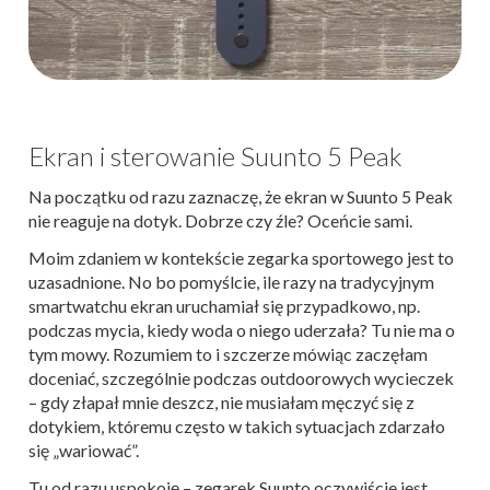
Ekran i sterowanie Suunto 5 Peak
Na początku od razu zaznaczę, że ekran w Suunto 5 Peak
nie reaguje na dotyk. Dobrze czy źle? Oceńcie sami.
Moim zdaniem w kontekście zegarka sportowego jest to
uzasadnione. No bo pomyślcie, ile razy na tradycyjnym
smartwatchu ekran uruchamiał się przypadkowo, np.
podczas mycia, kiedy woda o niego uderzała? Tu nie ma o
tym mowy. Rozumiem to i szczerze mówiąc zaczęłam
doceniać, szczególnie podczas outdoorowych wycieczek
– gdy złapał mnie deszcz, nie musiałam męczyć się z
dotykiem, któremu często w takich sytuacjach zdarzało
się „wariować”.
Tu od razu uspokoję – zegarek Suunto oczywiście jest