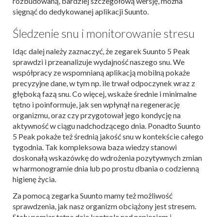
rozbudowaną, bardziej szczegółową wersję, można
sięgnąć do dedykowanej aplikacji Suunto.
Śledzenie snu i monitorowanie stresu
Idąc dalej należy zaznaczyć, że zegarek Suunto 5 Peak
sprawdzi i przeanalizuje wydajność naszego snu. We
współpracy ze wspomnianą aplikacją mobilną pokaże
precyzyjne dane, w tym np. ile trwał odpoczynek wraz z
głęboką fazą snu. Co więcej, wskaże średnie i minimalne
tętno i poinformuje, jak sen wpłynął na regenerację
organizmu, oraz czy przygotował jego kondycję na
aktywność w ciągu nadchodzącego dnia. Ponadto Suunto
5 Peak pokaże też średnią jakość snu w kontekście całego
tygodnia. T
ak kompleksowa baza wiedzy stanowi
doskonałą wskazówkę do wdrożenia pozytywnych zmian
w harmonogramie dnia lub po prostu dbania o codzienną
higienę życia.
Za pomocą zegarka Suunto mamy też możliwość
sprawdzenia, jak nasz organizm obciążony jest stresem.
Stały pomiar tętna daje kontrole nad napięciem i