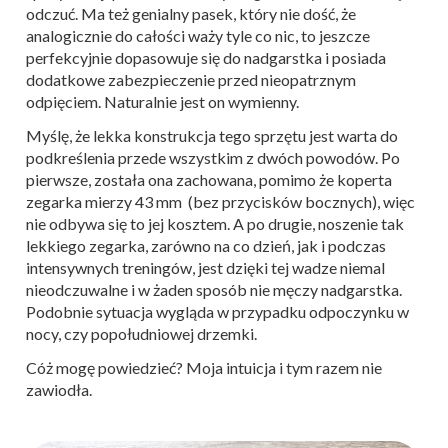
odczuć. Ma też genialny pasek, który nie dość, że
analogicznie do całości waży tyle co nic, to jeszcze
perfekcyjnie dopasowuje się do nadgarstka i posiada
dodatkowe zabezpieczenie przed nieopatrznym
odpięciem. Naturalnie jest on wymienny.
Myślę, że lekka konstrukcja tego sprzętu jest warta do
podkreślenia przede wszystkim z dwóch powodów. Po
pierwsze, została ona zachowana, pomimo że koperta
zegarka mierzy 43 mm (bez przycisków bocznych), więc
nie odbywa się to jej kosztem. A po drugie, noszenie tak
lekkiego zegarka, zarówno na co dzień, jak i podczas
intensywnych treningów, jest dzięki tej wadze niemal
nieodczuwalne i w żaden sposób nie męczy nadgarstka.
Podobnie sytuacja wygląda w przypadku odpoczynku w
nocy, czy popołudniowej drzemki.
Cóż mogę powiedzieć? Moja intuicja i tym razem nie
zawiodła.