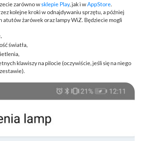
erzecie zarówno w
sklepie Play
, jak i w
AppStore
.
ez kolejne kroki w odnajdywaniu sprzętu, a później
ch atutów żarówek oraz lampy WiZ. Będziecie mogli
,
ść światła,
etlenia,
nych klawiszy na pilocie (oczywiście, jeśli się na niego
zestawie).