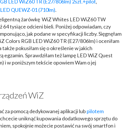
GB LED WiZ60 TR (E27/806lm) 2szt.+pilot
,
 LED QUEWZ-01 (710lm)
.
nteligentną żarówkę WiZ Whites LED WiZ60 TW
ż 64 tysiące odcieni bieli. Poniżej odpowiadam, czy
imponująco, jak podane w specyfikacji liczby. Sięgnęłam
iZ Colors RGB LED WiZ60 TR (E27/806lm) i oceniłam
a także pokusiłam się o określenie w jakich
dzą egzamin. Sprawdziłam też lampę LED WiZ Quest
 i w poniższym tekście opowiem Wam o jej
 urządzeń WiZ
ć za pomocą dedykowanej aplikacji lub
pilotem
 chcecie uniknąć kupowania dodatkowego sprzętu do
niem, spokojnie możecie postawić na swój smartfon i