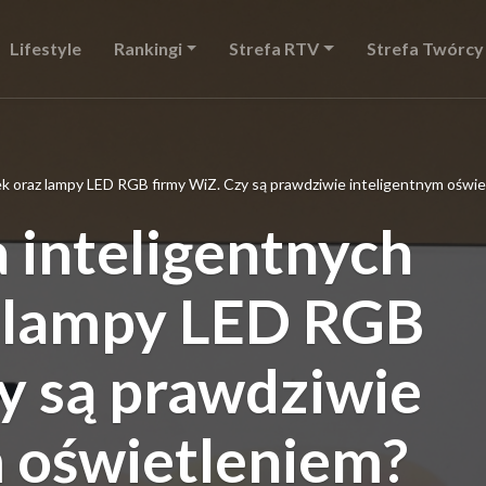
Lifestyle
Rankingi
Strefa RTV
Strefa Twórcy
wek oraz lampy LED RGB firmy WiZ. Czy są prawdziwie inteligentnym oświ
a inteligentnych
 lampy LED RGB
y są prawdziwie
m oświetleniem?