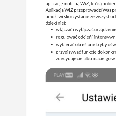
aplikację mobilną WiZ, którą pobi
Aplikacja WiZ przeprowadzi Was prz
umożliwi skorzystanie ze wszystki
dzięki niej:
włączać i wyłączać urządzenie
regulować odcień i intensywno
wybierać określone tryby oświ
przypisywać funkcje do konkret
zdecydujecie albo macie go w 