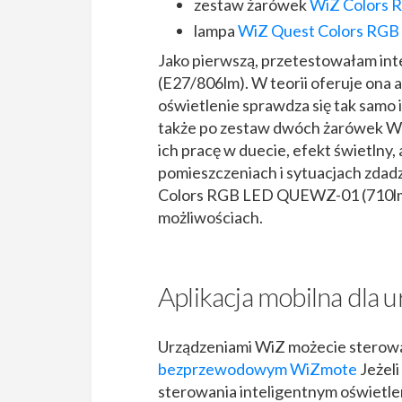
zestaw żarówek
WiZ Colors R
lampa
WiZ Quest Colors RGB
Jako pierwszą, przetestowałam i
(E27/806lm). W teorii oferuje ona a
oświetlenie sprawdza się tak samo 
także po zestaw dwóch żarówek W
ich pracę w duecie, efekt świetlny, 
pomieszczeniach i sytuacjach zda
Colors RGB LED QUEWZ-01 (710lm)
możliwościach.
Aplikacja mobilna dla
Urządzeniami WiZ możecie sterowa
bezprzewodowym WiZmote
Jeżeli
sterowania inteligentnym oświetle