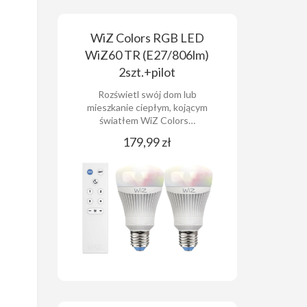
WiZ Colors RGB LED
WiZ60 TR (E27/806lm)
2szt.+pilot
Rozświetl swój dom lub
mieszkanie ciepłym, kojącym
światłem WiZ Colors…
179,99 zł