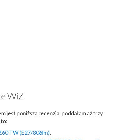
nie WiZ
m jest poniższa recenzja, poddałam aż trzy
to:
Z60 TW (E27/806lm)
,