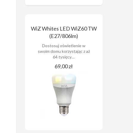
WiZ Whites LED WiZ60 TW
(E27/806lm)
Dostosuj oświetlenie w
swoim domu korzystając z aż
64 tysięcy…
69,00 zł