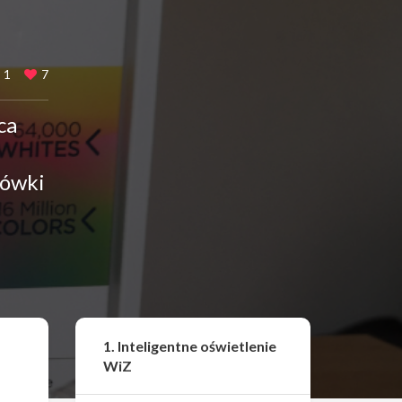
1
7
ca
rówki
Udostępnij
1. Inteligentne oświetlenie
WiZ