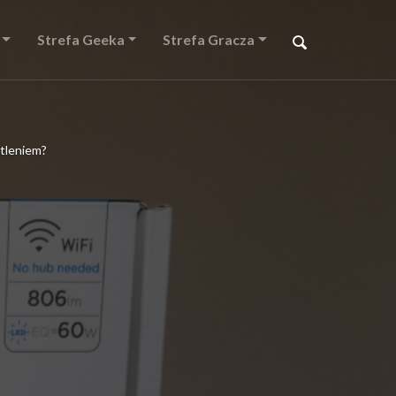
Strefa Geeka
Strefa Gracza
etleniem?