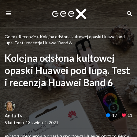
Geex
»
Recenzje
»
Kolejna odsłona kultowej opaski Huawei pod
lupą. Test i recenzja Huawei Band 6
Kolejna odsłona kultowej
opaski Huawei pod lupą. Test
i recenzja Huawei Band 6
Anita Tyl
17
11
5 lat temu, 13 kwietnia 2021
Wraz z premierową opaską sportową Huawei otrzymujemy