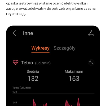
opaska jest również w stanie ocenić efekt wysiłku i
zasugerować adekwatny do potrzeb organizmu czas na
regenerację.