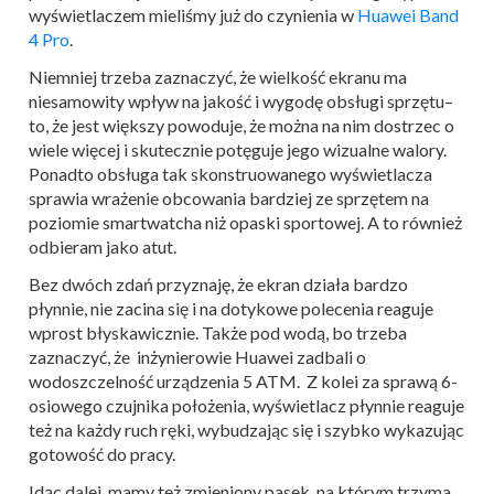
wyświetlaczem mieliśmy już do czynienia w
Huawei Band
4 Pro
.
Niemniej trzeba zaznaczyć, że wielkość ekranu ma
niesamowity wpływ na jakość i wygodę obsługi sprzętu–
to, że jest większy powoduje, że można na nim dostrzec o
wiele więcej i skutecznie potęguje jego wizualne walory.
Ponadto obsługa tak skonstruowanego wyświetlacza
sprawia wrażenie obcowania bardziej ze sprzętem na
poziomie smartwatcha niż opaski sportowej. A to również
odbieram jako atut.
Bez dwóch zdań przyznaję, że ekran działa bardzo
płynnie, nie zacina się i na dotykowe polecenia reaguje
wprost błyskawicznie. Także pod wodą, bo trzeba
zaznaczyć, że inżynierowie Huawei zadbali o
wodoszczelność urządzenia 5 ATM. Z kolei za sprawą 6-
osiowego czujnika położenia, wyświetlacz płynnie reaguje
też na każdy ruch ręki, wybudzając się i szybko wykazując
gotowość do pracy.
Idąc dalej, mamy też zmieniony pasek, na którym trzyma