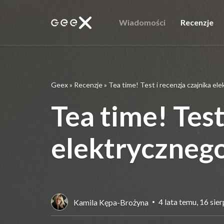
Wiadomości
Recenzje
Geex
»
Recenzje
»
Tea time! Test i recenzja czajnika 
Tea time! Test
elektryczne
4 lata temu, 16 sie
Kamila Kępa-Brożyna