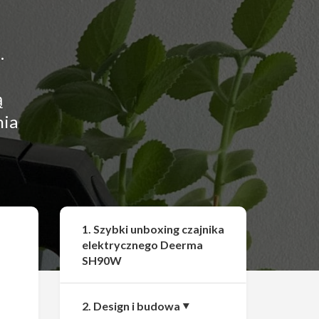
.
ą
nia
Udostępnij
1. Szybki unboxing czajnika
elektrycznego Deerma
SH90W
2. Design i budowa