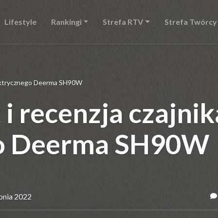
Lifestyle
Rankingi
Strefa RTV
Strefa Twórcy
elektrycznego Deerma SH90W
 i recenzja czajnik
go Deerma SH90W
rpnia 2022