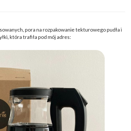
esowanych, pora na rozpakowanie tekturowego pudła i
ki, która trafiła pod mój adres: