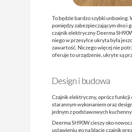
To będzie bardzo szybki unboxing.
pomiędzy zabezpieczającym dno i 
czajnik elektryczny Deerma SH90W
niego w przesyłce ukryta była jeszc
zawartość. Niczego więcej nie potr
oferuje to urządzenie, ukryte są p
Design i budowa
Czajnik elektryczny, oprócz funkcj
starannym wykonaniem oraz desig
jednym z podstawowych kuchennych
Deerma SH90W cieszy oko nowocze
ustawieniu go na blacie czajnik pre