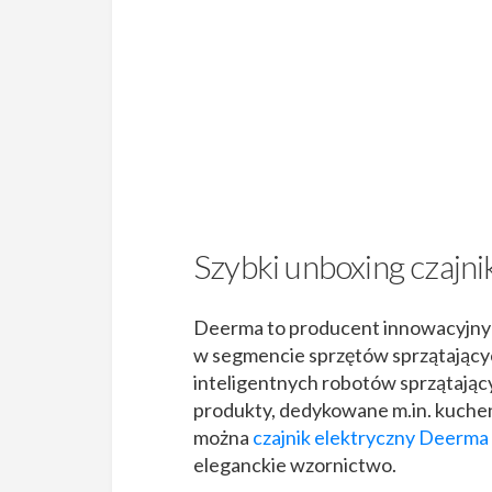
Szybki unboxing czaj
Deerma to producent innowacyjny
w segmencie sprzętów sprzątając
inteligentnych robotów sprzątając
produkty, dedykowane m.in. kuchenn
można
czajnik elektryczny Deerm
eleganckie wzornictwo.