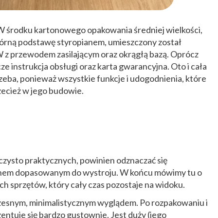
 W środku kartonowego opakowania średniej wielkości,
górną podstawę styropianem, umieszczony został
 z przewodem zasilającym oraz okrągłą bazą. Oprócz
ze instrukcja obsługi oraz karta gwarancyjna. Oto i cała
zeba, ponieważ wszystkie funkcje i udogodnienia, które
rzecież w jego budowie.
i czysto praktycznych, powinien odznaczać się
nem dopasowanym do wystroju. W końcu mówimy tu o
 sprzętów, który cały czas pozostaje na widoku.
snym, minimalistycznym wyglądem. Po rozpakowaniu i
zentuje się bardzo gustownie. Jest duży (jego