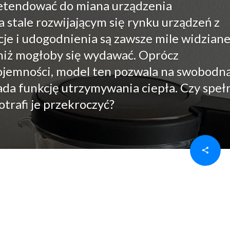
retendować do miana urządzenia
 stale rozwijającym się rynku urządzeń z
e i udogodnienia są zawsze mile widziane
niż mogłoby się wydawać. Oprócz
ojemności, model ten pozwala na swobodn
ada funkcję utrzymywania ciepła. Czy speł
trafi je przekroczyć?