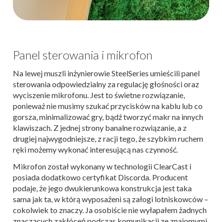
Panel sterowania i mikrofon
Na lewej muszli inżynierowie SteelSeries umieścili panel
sterowania odpowiedzialny za regulację głośności oraz
wyciszenie mikrofonu. Jest to świetne rozwiązanie,
ponieważ nie musimy szukać przycisków na kablu lub co
gorsza, minimalizować gry, bądź tworzyć makr na innych
klawiszach. Z jednej strony banalne rozwiązanie, a z
drugiej najwygodniejsze, z racji tego, że szybkim ruchem
ręki możemy wykonać interesującą nas czynność.
Mikrofon został wykonany w technologii ClearCast i
posiada dodatkowo certyfikat Discorda. Producent
podaje, że jego dwukierunkowa konstrukcja jest taka
sama jak ta, w którą wyposażeni są załogi lotniskowców –
cokolwiek to znaczy. Ja osobiście nie wyłapałem żadnych
znaczących zakłóceń podczas komunikacji ze znajomymi,