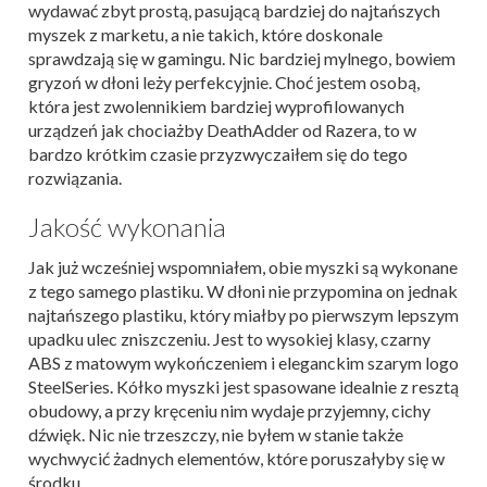
wydawać zbyt prostą, pasującą bardziej do najtańszych
myszek z marketu, a nie takich, które doskonale
sprawdzają się w gamingu. Nic bardziej mylnego, bowiem
gryzoń w dłoni leży perfekcyjnie. Choć jestem osobą,
która jest zwolennikiem bardziej wyprofilowanych
urządzeń jak chociażby DeathAdder od Razera, to w
bardzo krótkim czasie przyzwyczaiłem się do tego
rozwiązania.
Jakość wykonania
Jak już wcześniej wspomniałem, obie myszki są wykonane
z tego samego plastiku. W dłoni nie przypomina on jednak
najtańszego plastiku, który miałby po pierwszym lepszym
upadku ulec zniszczeniu. Jest to wysokiej klasy, czarny
ABS z matowym wykończeniem i eleganckim szarym logo
SteelSeries. Kółko myszki jest spasowane idealnie z resztą
obudowy, a przy kręceniu nim wydaje przyjemny, cichy
dźwięk. Nic nie trzeszczy, nie byłem w stanie także
wychwycić żadnych elementów, które poruszałyby się w
środku.