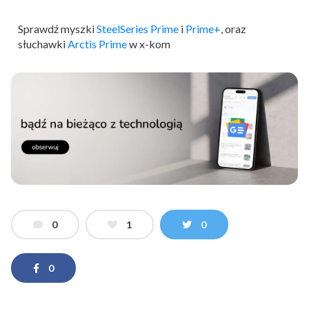
Sprawdź myszki
SteelSeries Prime
i
Prime+
, oraz
słuchawki
Arctis Prime
w x-kom
0
1
0
0