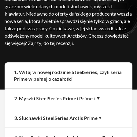
graczom wiele udanych modeli słuchawek, myszek i
klawiatur. Niedawno do oferty duńskiego producenta weszła
nowa seria, która świetnie sprawdzi się nie tylko w grach, ale
także podczas pracy. Co ciekawe, w jej skład wszedł także
odświeżony model kultowych Arctisów. Chcesz dowiedzieć
się więcej? Zajrzyj do tej recenzji.
1. Witaj w nowej rodzinie SteelSeries, czyli seria
Prime w pełnej okazałości
2. Myszki SteelSeries Prime i Prime+
3. Słuchawki SteelSeries Arctis Prime