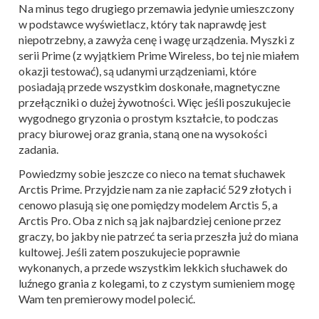
Na minus tego drugiego przemawia jedynie umieszczony
w podstawce wyświetlacz, który tak naprawdę jest
niepotrzebny, a zawyża cenę i wagę urządzenia. Myszki z
serii Prime (z wyjątkiem Prime Wireless, bo tej nie miałem
okazji testować), są udanymi urządzeniami, które
posiadają przede wszystkim doskonałe, magnetyczne
przełączniki o dużej żywotności. Więc jeśli poszukujecie
wygodnego gryzonia o prostym kształcie, to podczas
pracy biurowej oraz grania, staną one na wysokości
zadania.
Powiedzmy sobie jeszcze co nieco na temat słuchawek
Arctis Prime. Przyjdzie nam za nie zapłacić 529 złotych i
cenowo plasują się one pomiędzy modelem Arctis 5, a
Arctis Pro. Oba z nich są jak najbardziej cenione przez
graczy, bo jakby nie patrzeć ta seria przeszła już do miana
kultowej. Jeśli zatem poszukujecie poprawnie
wykonanych, a przede wszystkim lekkich słuchawek do
luźnego grania z kolegami, to z czystym sumieniem mogę
Wam ten premierowy model polecić.