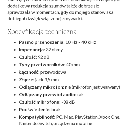
dodatkowa redukcja szumów także dobrze się
sprawdzała w momentach, gdy do mojego stanowiska
dobiegał dźwięk włączonej zmywarki.
Specyfikacja techniczna
Pasmo przenoszenia:
10 Hz – 40 kHz
Impedancja:
32 ohmy
Czułość:
92 dB
Typy przetworników:
40 mm
Łączność:
przewodowa
Złącze:
jack 3,5 mm
Odłączany mikrofon:
nie (mikrofon jest wsuwany)
Odłączany przewód audio:
tak
Czułość mikrofonu:
-38 dB
Podświetlenie:
brak
Kompatybilność:
PC, Mac, PlayStation, Xbox One,
Nintendo Switch, urządzenia mobilne