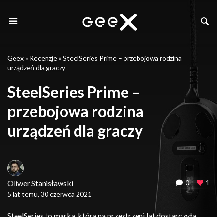
Geex
»
Recenzje
»
SteelSeries Prime – przebojowa rodzina
urządzeń dla graczy
SteelSeries Prime –
przebojowa rodzina
urządzeń dla graczy
Oliwer Stanisławski
0
1
5 lat temu, 30 czerwca 2021
SteelSeries to marka, która na przestrzeni lat dostarczyła