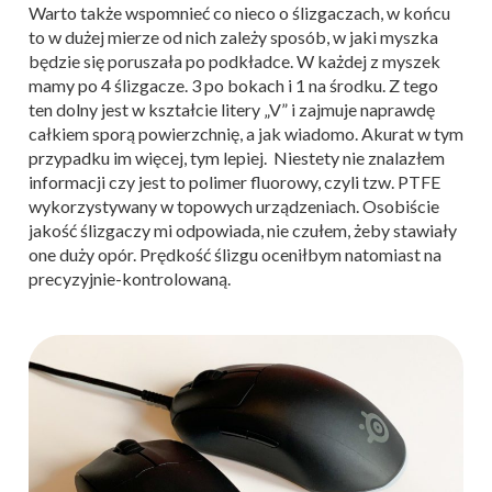
Warto także wspomnieć co nieco o ślizgaczach, w końcu
to w dużej mierze od nich zależy sposób, w jaki myszka
będzie się poruszała po podkładce. W każdej z myszek
mamy po 4 ślizgacze. 3 po bokach i 1 na środku. Z tego
ten dolny jest w kształcie litery „V” i zajmuje naprawdę
całkiem sporą powierzchnię, a jak wiadomo. Akurat w tym
przypadku im więcej, tym lepiej. Niestety nie znalazłem
informacji czy jest to polimer fluorowy, czyli tzw. PTFE
wykorzystywany w topowych urządzeniach. Osobiście
jakość ślizgaczy mi odpowiada, nie czułem, żeby stawiały
one duży opór. Prędkość ślizgu oceniłbym natomiast na
precyzyjnie-kontrolowaną.