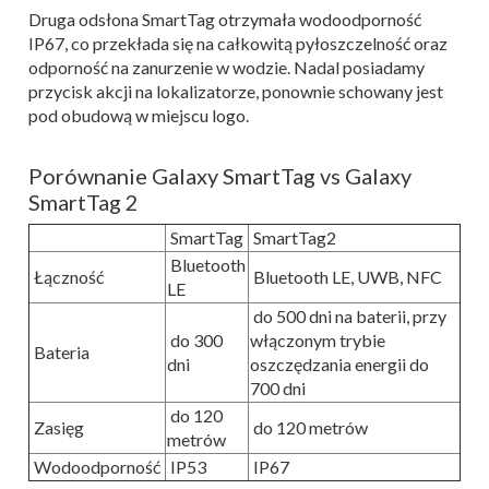
Druga odsłona SmartTag otrzymała wodoodporność
IP67, co przekłada się na całkowitą pyłoszczelność oraz
odporność na zanurzenie w wodzie. Nadal posiadamy
przycisk akcji na lokalizatorze, ponownie schowany jest
pod obudową w miejscu logo.
Porównanie Galaxy SmartTag vs Galaxy
SmartTag 2
SmartTag
SmartTag2
Bluetooth
Łączność
Bluetooth LE, UWB, NFC
LE
do 500 dni na baterii, przy
do 300
włączonym trybie
Bateria
dni
oszczędzania energii do
700 dni
do 120
Zasięg
do 120 metrów
metrów
Wodoodporność
IP53
IP67