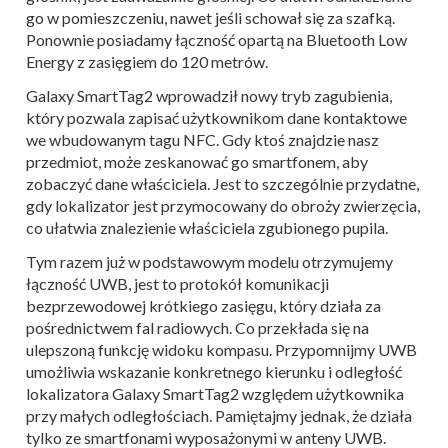
go w pomieszczeniu, nawet jeśli schował się za szafką.
Ponownie posiadamy łączność opartą na Bluetooth Low
Energy z zasięgiem do 120 metrów.
Galaxy SmartTag2 wprowadził nowy tryb zagubienia,
który pozwala zapisać użytkownikom dane kontaktowe
we wbudowanym tagu NFC. Gdy ktoś znajdzie nasz
przedmiot, może zeskanować go smartfonem, aby
zobaczyć dane właściciela. Jest to szczególnie przydatne,
gdy lokalizator jest przymocowany do obroży zwierzęcia,
co ułatwia znalezienie właściciela zgubionego pupila.
Tym razem już w podstawowym modelu otrzymujemy
łączność UWB, jest to protokół komunikacji
bezprzewodowej krótkiego zasięgu, który działa za
pośrednictwem fal radiowych. Co przekłada się na
ulepszoną funkcję widoku kompasu. Przypomnijmy UWB
umożliwia wskazanie konkretnego kierunku i odległość
lokalizatora Galaxy SmartTag2 względem użytkownika
przy małych odległościach. Pamiętajmy jednak, że działa
tylko ze smartfonami wyposażonymi w anteny UWB.