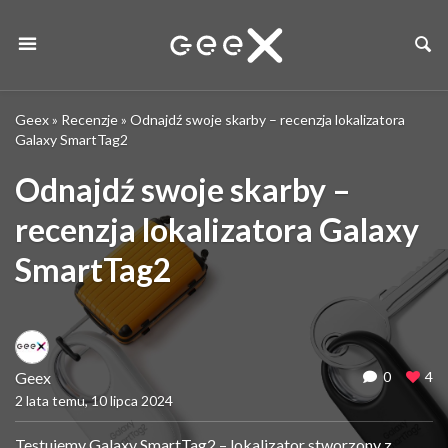
Geex
»
Recenzje
»
Odnajdź swoje skarby – recenzja lokalizatora
Galaxy SmartTag2
Odnajdź swoje skarby –
recenzja lokalizatora Galaxy
SmartTag2
Geex
0
4
2 lata temu, 10 lipca 2024
Testujemy Galaxy SmartTag2 – lokalizator stworzony z