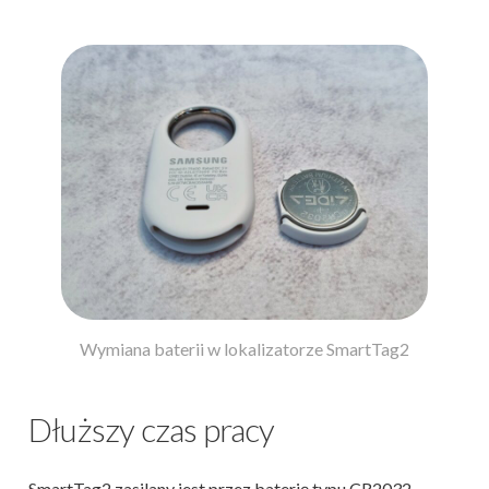
Wymiana baterii w lokalizatorze SmartTag2
Dłuższy czas pracy
SmartTag2 zasilany jest przez baterię typu CR2032,