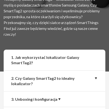
myślą o posiadaczach smartfonów Samsung Galaxy. Czy
SmartTag2 sprosta oczekiwaniom i wyeliminuje problemy
poprzednika, na które skarżyli się użytkownicy?
Przekonajmy się, czy dzięki siatce urządzeń SmartThings
Find już zawsze będziemy wiedzieć, gdzie są nasze cenne
rzeczy!
1. Jak wykorzystać lokalizator Galaxy
SmartTag2?
2. Czy Galaxy SmartTag2 to idealny
lokalizator?
3. Unboxing i konfiguracja