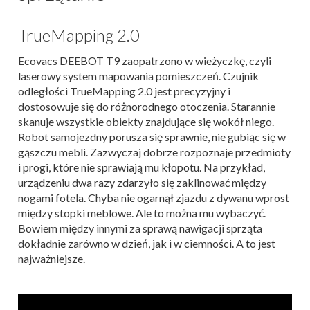
TrueMapping 2.0
Ecovacs DEEBOT T9 zaopatrzono w wieżyczkę, czyli
laserowy system mapowania pomieszczeń. Czujnik
odległości TrueMapping 2.0 jest precyzyjny i
dostosowuje się do różnorodnego otoczenia. Starannie
skanuje wszystkie obiekty znajdujące się wokół niego.
Robot samojezdny porusza się sprawnie, nie gubiąc się w
gąszczu mebli. Zazwyczaj dobrze rozpoznaje przedmioty
i progi, które nie sprawiają mu kłopotu. Na przykład,
urządzeniu dwa razy zdarzyło się zaklinować między
nogami fotela. Chyba nie ogarnął zjazdu z dywanu wprost
między stopki meblowe. Ale to można mu wybaczyć.
Bowiem między innymi za sprawą nawigacji sprząta
dokładnie zarówno w dzień, jak i w ciemności. A to jest
najważniejsze.