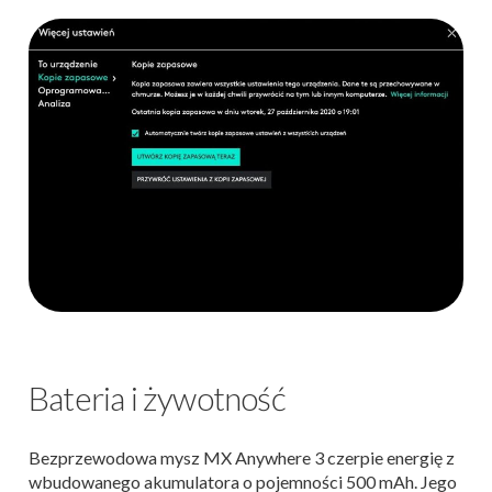
Bateria i żywotność
Bezprzewodowa mysz MX Anywhere 3 czerpie energię z
wbudowanego akumulatora o pojemności 500 mAh. Jego