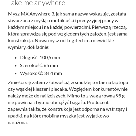
Take me anywhere
Mysz MX Anywhere 3, jak sama nazwa wskazuje, została
stworzona z myślą o mobilności i precyzyjnej pracy w
każdym miejscu i na każdej powierzchni. Pierwszą rzeczą,
która sprawdza się pod względem tych założeń, jest sama
konstrukcja. Nowa mysz od Logitech ma niewielkie
wymiary, dokładnie:
Długość: 100,5 mm
Szerokość: 65 mm
Wysokość: 34,4 mm
Zmieści się zatem z łatwością w smukłej torbie na laptopa
czy wąskiej kieszeni plecaka. Względem konkurentów nie
należy może do najlżejszych. Mimo to z wagą równą 99 g
nie powinna zbytnio obciążyć bagażu. Producent
zapewnia także, że konstrukcja jest odporna na wstrząsy i
upadki, na które mobilna myszka jest wyjątkowo
narażona.