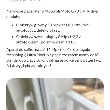
Na wyspę z aparatami Motoroli Moto G73 trafiły dwa
moduły:
Obiektyw główny 50 Mpx, f/1,8, Ultra Pixel,
autofocus z detekcją fazy,
Obiektyw szerokokątny 8 Mpx f/2,2 z
autofokusem i polem widzenia 118°.
Aparat do selfie ma zaś 16 Mpx (f/2,4) i obsługuje
technologię Ultra Pixel. Na papierze zatem mamy dość
standardowy, acz solidny jak na tę półkę cenową zestaw.
A jak wygląda w praktyce?