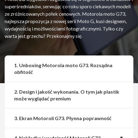
superśredniaków, serwując co roku sporo ciekawych modeli
ze zróżnicowanych półek cenowych. Motorola moto G73,
najlepsza propozycja z nowej serii Moto G, kusi designem,
wydajnością i możliwościami fotograficznymi. Tylko czy
warta jest grzechu? Przekonajmy się.
1. Unboxing Motorola moto G73. Rozsądna
obfitość
2. Design i jakość wykonania. O tym jak plastik
może wyglądać premium
3. Ekran Motoroli G73. Płynna poprawność
4. Nakładka i wydajność Motoroli G73.