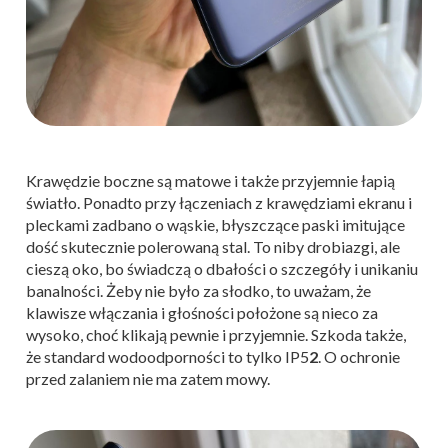
Krawędzie boczne są matowe i także przyjemnie łapią
światło. Ponadto przy łączeniach z krawędziami ekranu i
pleckami zadbano o wąskie, błyszczące paski imitujące
dość skutecznie polerowaną stal. To niby drobiazgi, ale
cieszą oko, bo świadczą o dbałości o szczegóły i unikaniu
banalności. Żeby nie było za słodko, to uważam, że
klawisze włączania i głośności położone są nieco za
wysoko, choć klikają pewnie i przyjemnie. Szkoda także,
że standard wodoodporności to tylko IP5
2
. O ochronie
przed zalaniem nie ma zatem mowy.