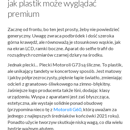
jak plastik może wyglądać
premium
Zacznę od frontu, bo ten jest prosty, żeby nie powiedzieć
generyczny. Uwagę zwraca podbródek i dość szeroka
górna krawędź, ale równoważą je stosunkowo wąskie, jak
na ekran LCD, ramki boczne. Aparat do selfie trafił do
rozsądnych rozmiarów czarnej dziury na środku.
Jednak plecki… Plecki Motoroli G73 są śliczne. To plastik,
ale unikający tandety w koncertowy sposób. Jest matowy
i jakby półprzezroczysty, pięknie łapie światło, zmieniając
odcień z granatowo-śliwkowego na zimno-błękitny.
Jaśniejsze logo producenta także lśni, dodając klasy
urządzeniu. Wyspa z aparatami jest zaś błyszcząca,
estetyczna, ale wystaje solidnie ponad obudowę
(przypomina nieco tę z
Motoroli G60
, którą uważam za
jednego z najlepszych średniaków końcówki 2021 roku).
Ponadto użycie tworzyw skutkuje niską wagą, co dla wielu
będzie ważnym atutem.