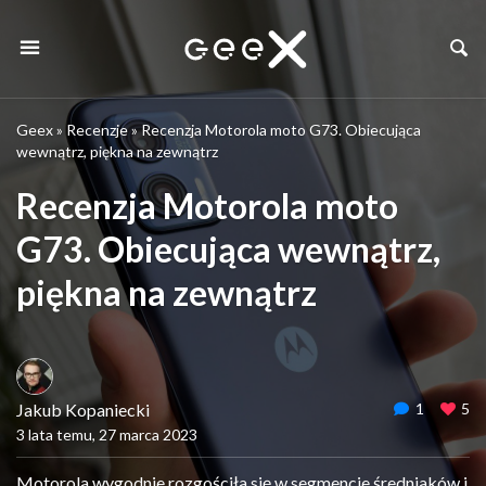
Geex
»
Recenzje
»
Recenzja Motorola moto G73. Obiecująca
wewnątrz, piękna na zewnątrz
Recenzja Motorola moto
G73. Obiecująca wewnątrz,
piękna na zewnątrz
Jakub Kopaniecki
1
5
3 lata temu, 27 marca 2023
Motorola wygodnie rozgościła się w segmencie średniaków i