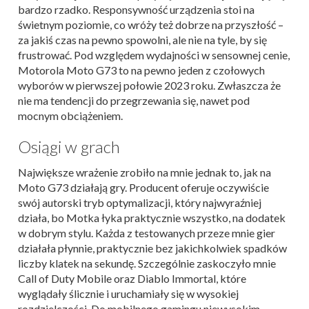
bardzo rzadko. Responsywność urządzenia stoi na
świetnym poziomie, co wróży też dobrze na przyszłość –
za jakiś czas na pewno spowolni, ale nie na tyle, by się
frustrować. Pod względem wydajności w sensownej cenie,
Motorola Moto G73 to na pewno jeden z czołowych
wyborów w pierwszej połowie 2023 roku. Zwłaszcza że
nie ma tendencji do przegrzewania się, nawet pod
mocnym obciążeniem.
Osiągi w grach
Największe wrażenie zrobiło na mnie jednak to, jak na
Moto G73 działają gry. Producent oferuje oczywiście
swój autorski tryb optymalizacji, który najwyraźniej
działa, bo Motka łyka praktycznie wszystko, na dodatek
w dobrym stylu. Każda z testowanych przeze mnie gier
działała płynnie, praktycznie bez jakichkolwiek spadków
liczby klatek na sekundę. Szczególnie zaskoczyło mnie
Call of Duty Mobile oraz Diablo Immortal, które
wyglądały ślicznie i uruchamiały się w wysokiej
rozdzielczości. Do mobilnego gamingu niewysokim