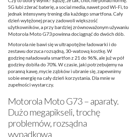
Czy to dobry wynik? Sądzę, że tak, choć nie ponad normę.
5G lubi zżerać baterię, a social media, nawet pod Wi-Fi, to
jednak intensywny trening dla każdego smartfona. Cały
dzień wytężonej pracy zadowoli większość
użytkowników, a przy bardziej zrównoważonym używaniu
Motorola Moto G73 powinna dociągnąć do dwóch dób.
Motorola nie bawi się w ultrapotężne ładowarki i do
zestawu dorzuca rozsądną, 30-watową kostkę. W
godzinę naładowała smartfon z 21 do 96%, ale już w pół
godziny dobiła do 70%. W czasie, jaki potrzebujemy na
poranną kawę, mycie ząbków i ubranie się, zapewnimy
sobie energię na cały dzień korzystania. Dla mnie w
zupełności wystarczy.
Motorola Moto G73 – aparaty.
Dużo megapikseli, trochę
problemów, rozsądna
wypadkowa