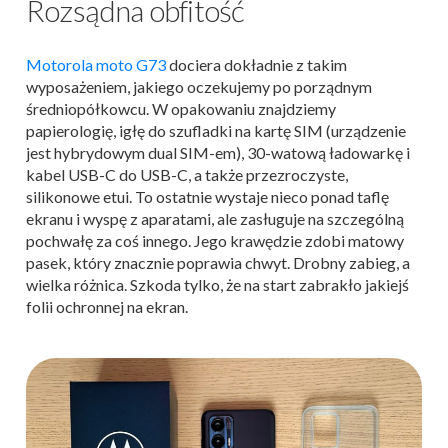
Rozsądna obfitość
Motorola moto G73
dociera dokładnie z takim
wyposażeniem, jakiego oczekujemy po porządnym
średniopółkowcu. W opakowaniu znajdziemy
papierologię, igłę do szufladki na kartę SIM (urządzenie
jest hybrydowym dual SIM-em), 30-watową ładowarkę i
kabel USB-C do USB-C, a także przezroczyste,
silikonowe etui. To ostatnie wystaje nieco ponad taflę
ekranu i wyspę z aparatami, ale zasługuje na szczególną
pochwałę za coś innego. Jego krawędzie zdobi matowy
pasek, który znacznie poprawia chwyt. Drobny zabieg, a
wielka różnica. Szkoda tylko, że na start zabrakło jakiejś
folii ochronnej na ekran.