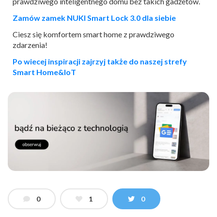
prawdziwego inteligentnego domu bez takich gadżetów.
Zamów zamek NUKI Smart Lock 3.0 dla siebie
Ciesz się komfortem smart home z prawdziwego
zdarzenia!
Po wiecej inspiracji zajrzyj także do naszej strefy
Smart Home&IoT
0
1
0