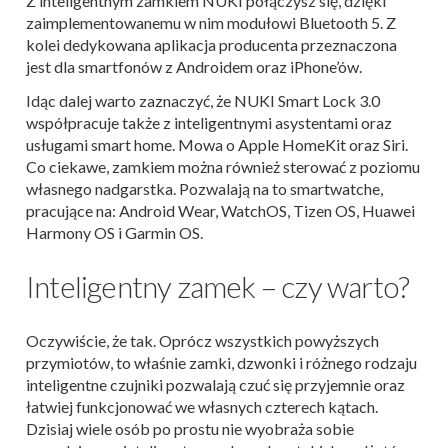
Z inteligentnym zamkiem NUKI połączysz się, dzięki
zaimplementowanemu w nim modułowi Bluetooth 5. Z
kolei dedykowana aplikacja producenta przeznaczona
jest dla smartfonów z Androidem oraz iPhone’ów.
Idąc dalej warto zaznaczyć, że NUKI Smart Lock 3.0
współpracuje także z inteligentnymi asystentami oraz
usługami smart home. Mowa o Apple HomeKit oraz Siri.
Co ciekawe, zamkiem można również sterować z poziomu
własnego nadgarstka. Pozwalają na to smartwatche,
pracujące na: Android Wear, WatchOS, Tizen OS, Huawei
Harmony OS i Garmin OS.
Inteligentny zamek – czy warto?
Oczywiście, że tak. Oprócz wszystkich powyższych
przymiotów, to właśnie zamki, dzwonki i różnego rodzaju
inteligentne czujniki pozwalają czuć się przyjemnie oraz
łatwiej funkcjonować we własnych czterech kątach.
Dzisiaj wiele osób po prostu nie wyobraża sobie