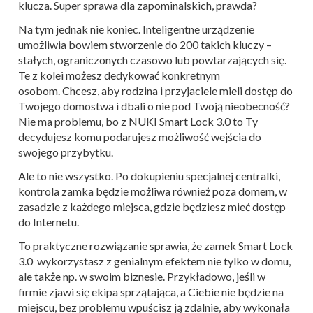
klucza. Super sprawa dla zapominalskich, prawda?
Na tym jednak nie koniec. Inteligentne urządzenie
umożliwia bowiem stworzenie do 200 takich kluczy –
stałych, ograniczonych czasowo lub powtarzających się.
Te z kolei możesz dedykować konkretnym
osobom.
Chcesz, aby rodzina i przyjaciele mieli dostęp do
Twojego domostwa i dbali o nie pod Twoją nieobecność?
Nie ma problemu, bo z NUKI Smart Lock 3.0 to Ty
decydujesz komu podarujesz możliwość wejścia do
swojego przybytku.
Ale to nie wszystko. Po dokupieniu specjalnej centralki,
kontrola zamka będzie możliwa również poza domem, w
zasadzie z każdego miejsca, gdzie będziesz mieć dostęp
do Internetu.
To praktyczne rozwiązanie sprawia
, że zamek Smart Lock
3.0 wykorzystasz z genialnym efektem nie tylko w domu,
ale także np. w swoim biznesie.
Przykładowo, jeśli w
firmie zjawi się ekipa sprzątająca, a Ciebie nie będzie na
miejscu, bez problemu wpuścisz ją zdalnie, aby wykonała