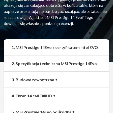
okazują się zaskakująco dobre. Są w końcu takie, które na
papierze prezentują się bardzo zachęcająco, ale ostatecznie
rozczarowują. A jaki jest MSI Prestige 14 Evo? Tego
dowiecie się właśnie z poniższej recenzji.
1. MSI Prestige 14Evo z certyfikatem Intel EVO
2. Specyfikacja techniczna MSI Prestige 14Evo
3. Budowa zewnętrzna
4. Ekran 14 cali FullHD
5. MSI Prestige 14Evo od środka