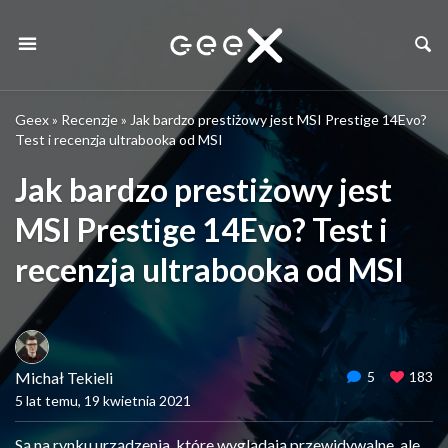
Geex
»
Recenzje
»
Jak bardzo prestiżowy jest MSI Prestige 14Evo?
Test i recenzja ultrabooka od MSI
Jak bardzo prestiżowy jest
MSI Prestige 14Evo? Test i
recenzja ultrabooka od MSI
Michał Tekieli
5
183
5 lat temu, 19 kwietnia 2021
Są na rynku urządzenia, które wyglądają przewidywalne, ale