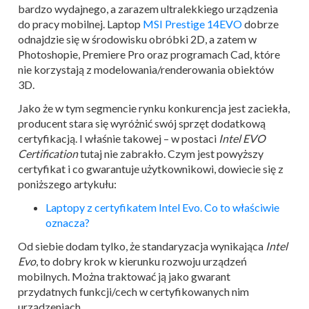
bardzo wydajnego, a zarazem ultralekkiego urządzenia
do pracy mobilnej. Laptop
MSI Prestige 14EVO
dobrze
odnajdzie się w środowisku obróbki 2D, a zatem w
Photoshopie, Premiere Pro oraz programach Cad, które
nie korzystają z modelowania/renderowania obiektów
3D.
Jako że w tym segmencie rynku konkurencja jest zaciekła,
producent stara się wyróżnić swój sprzęt dodatkową
certyfikacją. I właśnie takowej – w postaci
Intel EVO
Certification
tutaj nie zabrakło. Czym jest powyższy
certyfikat i co gwarantuje użytkownikowi, dowiecie się z
poniższego artykułu:
Laptopy z certyfikatem Intel Evo. Co to właściwie
oznacza?
Od siebie dodam tylko, że standaryzacja wynikająca
Intel
Evo
, to dobry krok w kierunku rozwoju urządzeń
mobilnych. Można traktować ją jako gwarant
przydatnych funkcji/cech w certyfikowanych nim
urządzeniach.