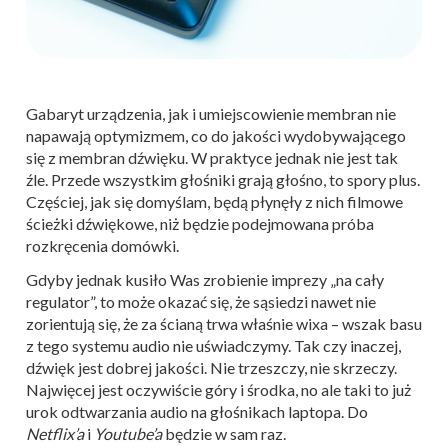
Gabaryt urządzenia, jak i umiejscowienie membran nie
napawają optymizmem, co do jakości wydobywającego
się z membran dźwięku. W praktyce jednak nie jest tak
źle. Przede wszystkim głośniki grają głośno, to spory plus.
Częściej, jak się domyślam, będą płynęły z nich filmowe
ścieżki dźwiękowe, niż będzie podejmowana próba
rozkręcenia domówki.
Gdyby jednak kusiło Was zrobienie imprezy „na cały
regulator”, to może okazać się, że sąsiedzi nawet nie
zorientują się, że za ścianą trwa właśnie wixa – wszak basu
z tego systemu audio nie uświadczymy. Tak czy inaczej,
dźwięk jest dobrej jakości. Nie trzeszczy, nie skrzeczy.
Najwięcej jest oczywiście góry i środka, no ale taki to już
urok odtwarzania audio na głośnikach laptopa. Do
Netflix’a
i
Youtube’a
będzie w sam raz.