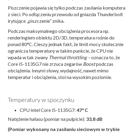
Piszczenie pojawia się tylko podczas zasilania komputera
z sieci. Po odłączeniu przewodu od gniazda Thunderbolt
irytujące „piszczenie” znika.
Podczas maksymalnego obciążenia procesora np.
renderingiem obiektu 2D/3D, temperatura rośnie do
ponad 80
°
C. Cieszy jednak fakt, że limit mocy skutecznie
ogranicza temperaturę w takim punkcie, że CPU nie
wpada w tak zwany
Thermal throttling –
oznacza to, że
Core i5-1135G7 nie zrzuca zegarów
Boost
podczas
obciążenia. Innymi słowy, wydajność, nawet mimo
temperatur i obciążenia, stoi na wysokim poziomie.
Temperatury w spoczynku
CPU Intel Core i5-1135G7:
47° C
Natężenie hałasu (pomiar na pulpicie):
33,8 dB
(Pomiar wykonany na zasilaniu sieciowym w trybie