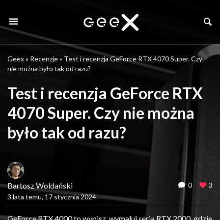
Geex
»
Recenzje
»
Test i recenzja GeForce RTX 4070 Super. Czy
nie można było tak od razu?
Test i recenzja GeForce RTX
4070 Super. Czy nie można
było tak od razu?
Bartosz Woldański
0
3
3 lata temu, 17 stycznia 2024
GeForce RTX 4000 to wypisz, wymaluj seria RTX 2000, gdzie