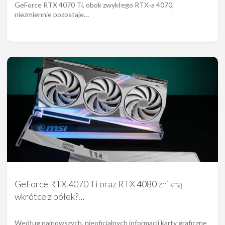
GeForce RTX 4070 Ti, obok zwykłego RTX-a 4070,
niezmiennie pozostaje…
GeForce RTX 4070 Ti oraz RTX 4080 znikną
wkrótce z półek?…
Według najnowszych, nieoficjalnych informacji karty graficzne