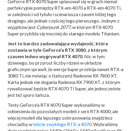
GeForce RTX 4070 Super uplasował się w grach niemal
perfekcyjnie pomiędzy RTX-em 4070 a RTX-em 4070 Ti,
w zależności od tytułu i scenariusza czasem bliżej tego
drugiego, ale jednak częściej tego pierwszego. Jednym z
wyjątków jest
Cyberpunk 2077
, w którym RTX 4070
Super przybliża się mocniej do starego modelu Titanium.
Jest to bardzo zadowalająca wydajność, która
zostawia w tyle GeForce’a RTX 3080, z którym
czasem ledwo wygrywał RTX 4070
. Nic w tym
dziwnego, bo przyrost liczby rdzeni w układzie
graficznym sprawił, że wersja Super przebija nawet RTX-a
3080 Ti, nie mówiąc o (tańszym) Radeonie RX 7800 XT.
Karta jednak nie dogania Radeona RX 7900 XT, z którym
rywalizować będzie RTX 4070 Ti Super, ale jednocześnie
jest też sporo tańsza.
Testy GeForce’a RTX 4070 Super wykonaliśmy w
odniesieniu do pozostałych modeli z serii RTX 4000, ale
więcej modeli dla lepszego zobrazowania znajdziesz
chociażby w
teście zwykłego RTX-a 4070
. Wybraliśmy
dwie rozdzielczości: 1440p (2560 x 1440 pikseli) oraz 4K