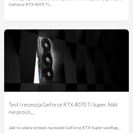
GeForce RTX 4070 Ti…
Test i recenzja GeForce RTX 4070 Ti Super. Nikt
nie prosił,…
Jaki to udany przepis na model GeForce RTX Super według…