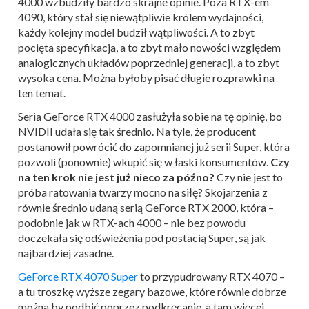
4000 wzbudziły bardzo skrajne opinie. Poza RTX-em
4090, który stał się niewątpliwie królem wydajności,
każdy kolejny model budził wątpliwości. A to zbyt
pocięta specyfikacja, a to zbyt mało nowości względem
analogicznych układów poprzedniej generacji, a to zbyt
wysoka cena. Można byłoby pisać długie rozprawki na
ten temat.
Seria GeForce RTX 4000 zasłużyła sobie na tę opinię, bo
NVIDII udała się tak średnio. Na tyle, że producent
postanowił powrócić do zapomnianej już serii Super, która
pozwoli (ponownie) wkupić się w łaski konsumentów.
Czy
na ten krok nie jest już nieco za późno?
Czy nie jest to
próba ratowania twarzy mocno na siłę? Skojarzenia z
równie średnio udaną serią GeForce RTX 2000, która –
podobnie jak w RTX-ach 4000 – nie bez powodu
doczekała się odświeżenia pod postacią Super, są jak
najbardziej zasadne.
GeForce RTX 4070 Super
to przypudrowany RTX 4070 –
a tu troszkę wyższe zegary bazowe, które równie dobrze
można by podbić poprzez podkręcanie, a tam więcej