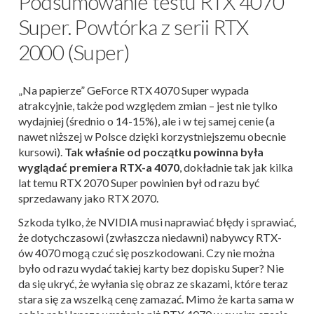
Podsumowanie testu RTX 4070
Super. Powtórka z serii RTX
2000 (Super)
„Na papierze” GeForce RTX 4070 Super wypada
atrakcyjnie, także pod względem zmian – jest nie tylko
wydajniej (średnio o 14-15%), ale i w tej samej cenie (a
nawet niższej w Polsce dzięki korzystniejszemu obecnie
kursowi).
Tak właśnie od początku powinna była
wyglądać premiera RTX-a 4070
, dokładnie tak jak kilka
lat temu RTX 2070 Super powinien był od razu być
sprzedawany jako RTX 2070.
Szkoda tylko, że NVIDIA musi naprawiać błędy i sprawiać,
że dotychczasowi (zwłaszcza niedawni) nabywcy RTX-
ów 4070 mogą czuć się poszkodowani. Czy nie można
było od razu wydać takiej karty bez dopisku Super? Nie
da się ukryć, że wyłania się obraz ze skazami, które teraz
stara się za wszelką cenę zamazać. Mimo że karta sama w