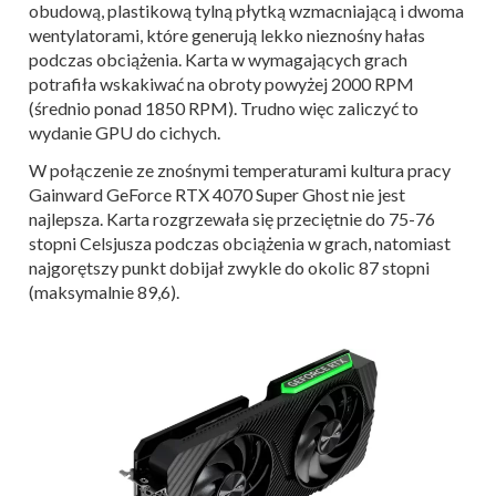
obudową, plastikową tylną płytką wzmacniającą i dwoma
wentylatorami, które generują lekko nieznośny hałas
podczas obciążenia. Karta w wymagających grach
potrafiła wskakiwać na obroty powyżej 2000 RPM
(średnio ponad 1850 RPM). Trudno więc zaliczyć to
wydanie GPU do cichych.
W połączenie ze znośnymi temperaturami kultura pracy
Gainward GeForce RTX 4070 Super Ghost nie jest
najlepsza. Karta rozgrzewała się przeciętnie do 75-76
stopni Celsjusza podczas obciążenia w grach, natomiast
najgorętszy punkt dobijał zwykle do okolic 87 stopni
(maksymalnie 89,6).