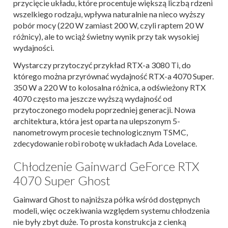
przycięcie układu, które procentuje większą liczbą rdzeni
wszelkiego rodzaju, wpływa naturalnie na nieco wyższy
pobór mocy (220 W zamiast 200 W, czyli raptem 20 W
różnicy), ale to wciąż świetny wynik przy tak wysokiej
wydajności.
Wystarczy przytoczyć przykład RTX-a 3080 Ti, do
którego można przyrównać wydajność RTX-a 4070 Super.
350 W a 220 W to kolosalna różnica, a odświeżony RTX
4070 często ma jeszcze wyższą wydajność od
przytoczonego modelu poprzedniej generacji. Nowa
architektura, która jest oparta na ulepszonym 5-
nanometrowym procesie technologicznym TSMC,
zdecydowanie robi robotę w układach Ada Lovelace.
Chłodzenie Gainward GeForce RTX
4070 Super Ghost
Gainward Ghost to najniższa półka wśród dostępnych
modeli, więc oczekiwania względem systemu chłodzenia
nie były zbyt duże. To prosta konstrukcja z cienką