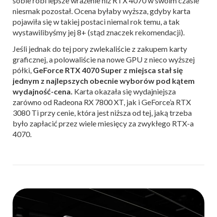
sobie robi lepsze wrażenie niż RTX 4070 w swoim czasie
niesmak pozostał. Ocena byłaby wyższa, gdyby karta
pojawiła się w takiej postaci niemal rok temu, a tak
wystawilibyśmy jej 8+ (stąd znaczek rekomendacji).
Jeśli jednak do tej pory zwlekaliście z zakupem karty
graficznej, a polowaliście na nowe GPU z nieco wyższej
półki,
GeForce RTX 4070 Super z miejsca stał się
jednym z najlepszych obecnie wyborów pod kątem
wydajność-cena.
Karta okazała się wydajniejsza
zarówno od Radeona RX 7800 XT, jak i GeForce’a RTX
3080 Ti przy cenie, która jest niższa od tej, jaką trzeba
było zapłacić przez wiele miesięcy za zwykłego RTX-a
4070.