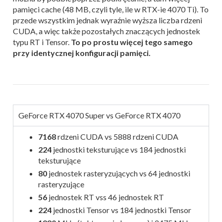
pamięci cache (48 MB, czyli tyle, ile w RTX-ie 4070 Ti). To
przede wszystkim jednak wyraźnie wyższa liczba rdzeni
CUDA, a więc także pozostałych znaczących jednostek
typu RT i Tensor.
To po prostu więcej tego samego
przy identycznej konfiguracji pamięci.
GeForce RTX 4070 Super vs GeForce RTX 4070
7168
rdzeni CUDA vs 5888 rdzeni CUDA
224
jednostki teksturujące vs 184 jednostki
teksturujące
80
jednostek rasteryzujących vs 64 jednostki
rasteryzujące
56
jednostek RT vss 46 jednostek RT
224
jednostki Tensor vs 184 jednostki Tensor