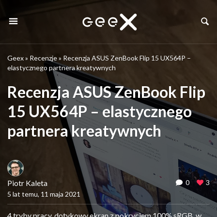
Geex
»
Recenzje
»
Recenzja ASUS ZenBook Flip 15 UX564P –
elastycznego partnera kreatywnych
Recenzja ASUS ZenBook Flip
15 UX564P – elastycznego
partnera kreatywnych
Piotr Kaleta
0
3
5 lat temu, 11 maja 2021
4 tryby pracy, dotykowy ekran z pokryciem 100% sRGB, w