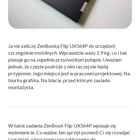
Ja nie zaliczę ZenBooka Flip UX564P do urządzeń
szczególnie mobilnych. Wprawdzie waży 1,9 kg, co i tak
plasuje go na zupełnie przyzwoitym pułapie. Uważam
jednak, że częste podróże z nim raczej nie będą
przyjemne. Jego miejsce jest w pracowni projektowej. Na
biurku grafika. Na blacie, przed którym zasiada
montażysta.
W takie zadania ZenBook Flip UX564P wpisuje się
wyśmienicie. Co ważne, ten sprzęt pozwoli Ci się rozwijać
i zarabiać, od poziomu początkowego do