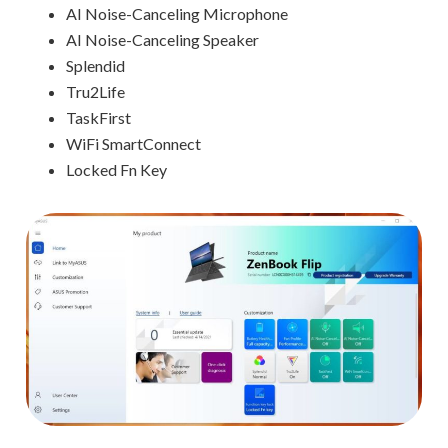
AI Noise-Canceling Microphone
AI Noise-Canceling Speaker
Splendid
Tru2Life
TaskFirst
WiFi SmartConnect
Locked Fn Key