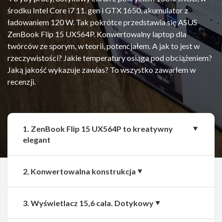
środku Intel Core i7 11. gen i GTX 1650, akumulator z
ładowaniem 120 W. Tak pokrótce przedstawia się ASUS
ZenBook Flip 15 UX564P. Konwertowalny laptop dla
twórców ze sporym, w teorii, potencjałem. A jak to jest w
rzeczywistości? Jakie temperatury osiąga pod obciążeniem?
Jaką jakość wykazuje zawias? To wszystko zawarłem w
recenzji.
1. ZenBook Flip 15 UX564P to kreatywny
elegant
2. Konwertowalna konstrukcja
3. Wyświetlacz 15,6 cala. Dotykowy