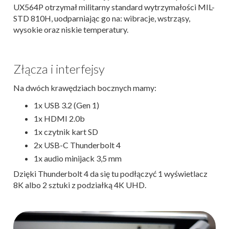
UX564P otrzymał militarny standard wytrzymałości MIL-
STD 810H, uodparniając go na: wibracje, wstrząsy,
wysokie oraz niskie temperatury.
Złącza i interfejsy
Na dwóch krawędziach bocznych mamy:
1x USB 3.2 (Gen 1)
1x HDMI 2.0b
1x czytnik kart SD
2x USB-C Thunderbolt 4
1x audio minijack 3,5 mm
Dzięki Thunderbolt 4 da się tu podłączyć 1 wyświetlacz
8K albo 2 sztuki z podziałką 4K UHD.