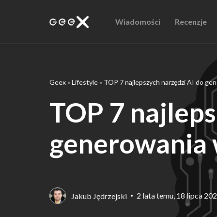
Wiadomości
Recenzje
Geex
»
Lifestyle
»
TOP 7 najlepszych narzędzi AI do ge
TOP 7 najleps
generowania 
2 lata temu, 18 lipca 20
Jakub Jędrzejski