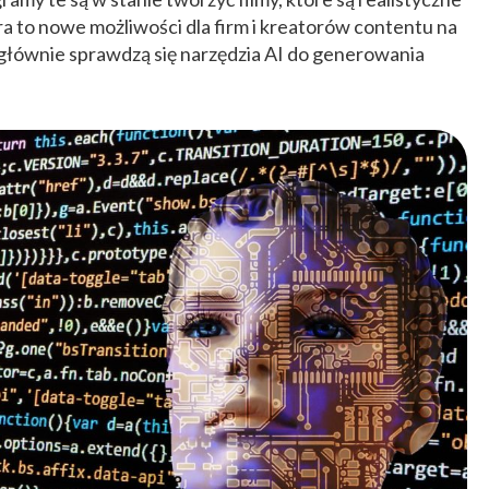
ra to nowe możliwości dla firm i kreatorów contentu na
 głównie sprawdzą się narzędzia AI do generowania