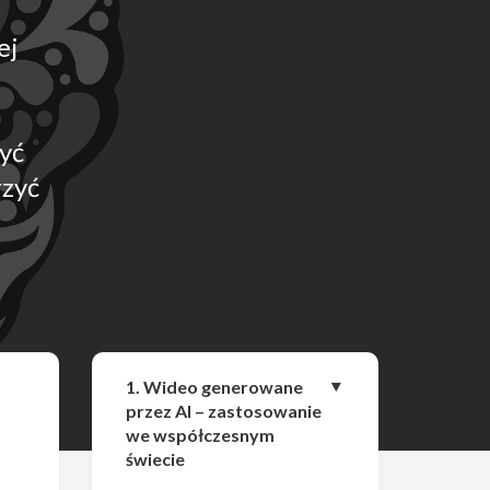
ej
yć
rzyć
Udostępnij
1. Wideo generowane
przez AI – zastosowanie
we współczesnym
świecie