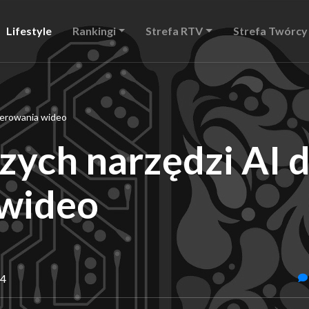
Lifestyle
Rankingi
Strefa RTV
Strefa Twórcy
nerowania wideo
zych narzędzi AI 
wideo
24