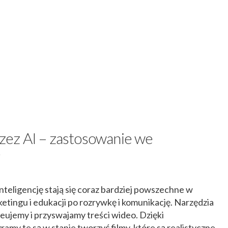
ez AI – zastosowanie we
e
teligencję stają się coraz bardziej powszechne w
ketingu i edukacji po rozrywkę i komunikację. Narzędzia
reujemy i przyswajamy treści wideo. Dzięki
y te są w stanie tworzyć filmy, które są realistyczne