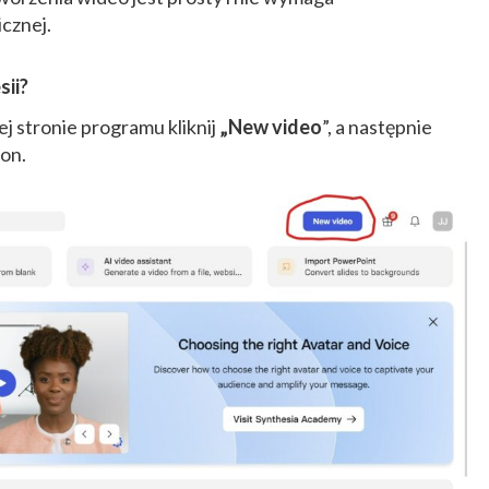
icznej.
sii?
 stronie programu kliknij
„New video
”, a następnie
lon.