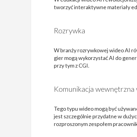
tworzyć interaktywne materiały edu
Rozrywka
W branży rozrywkowej wideo AI rów
gier mogą wykorzystać AI do genero
przy tym z CGI.
Komunikacja wewnętrzna 
Tego typu wideo mogą być używane d
jest szczególnie przydatne w dużyc
rozproszonym zespołem pracowni