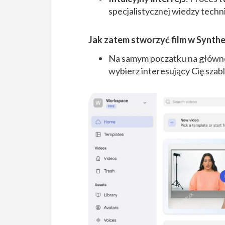
specjalistycznej wiedzy techn
Jak zatem stworzyć film w Synthe
Na samym początku na głównej
wybierz interesujący Cię szab