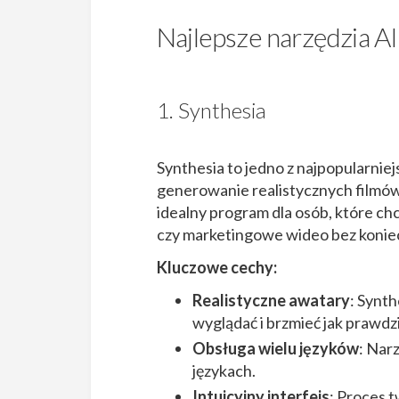
Najlepsze narzędzia A
1. Synthesia
Synthesia to jedno z najpopularnie
generowanie realistycznych filmów
idealny program dla osób, które ch
czy marketingowe wideo bez konie
Kluczowe cechy:
Realistyczne awatary
: Synt
wyglądać i brzmieć jak prawdzi
Obsługa wielu języków
: Nar
językach.
Intuicyjny interfejs
: Proces 