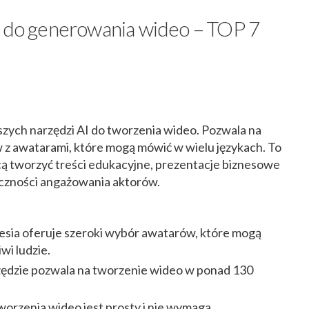
I do generowania wideo – TOP 7
jszych narzędzi AI do tworzenia wideo. Pozwala na
 z awatarami, które mogą mówić w wielu językach. To
cą tworzyć treści edukacyjne, prezentacje biznesowe
czności angażowania aktorów.
hesia oferuje szeroki wybór awatarów, które mogą
wi ludzie.
zędzie pozwala na tworzenie wideo w ponad 130
tworzenia wideo jest prosty i nie wymaga