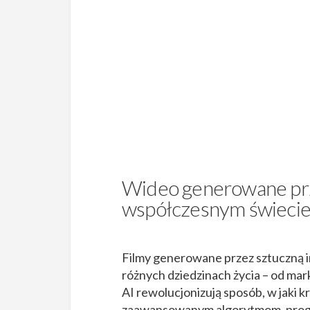
Wideo generowane prz
współczesnym świeci
Filmy generowane przez sztuczną in
różnych dziedzinach życia – od mar
AI rewolucjonizują sposób, w jaki k
zaawansowanym algorytmom, program