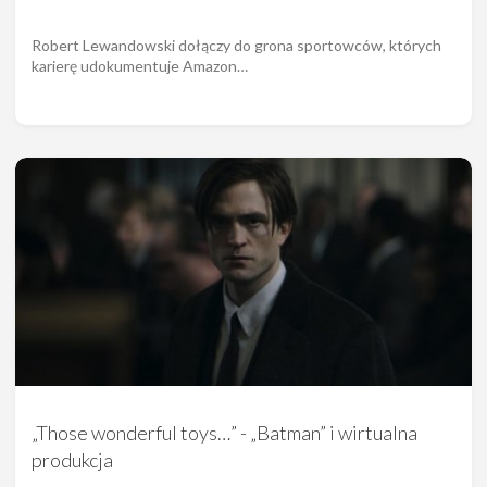
Robert Lewandowski dołączy do grona sportowców, których
karierę udokumentuje Amazon…
„Those wonderful toys…” - „Batman” i wirtualna
produkcja