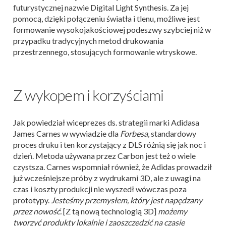
futurystycznej nazwie Digital Light Synthesis. Za jej
pomocą, dzięki połączeniu światła i tlenu, możliwe jest
formowanie wysokojakościowej podeszwy szybciej niż w
przypadku tradycyjnych metod drukowania
przestrzennego, stosujących formowanie wtryskowe.
Z wykopem i korzyściami
Jak powiedział wiceprezes ds. strategii marki Adidasa
James Carnes w wywiadzie dla
Forbesa
, standardowy
proces druku i ten korzystający z DLS różnią się jak noc i
dzień. Metoda używana przez Carbon jest też o wiele
czystsza. Carnes wspomniał również, że Adidas prowadził
już wcześniejsze próby z wydrukami 3D, ale z uwagi na
czas i koszty produkcji nie wyszedł wówczas poza
prototypy.
Jesteśmy przemysłem, który jest napędzany
przez nowość.
[Z tą nową technologią 3D]
możemy
tworzyć produkty lokalnie i zaoszczędzić na czasie