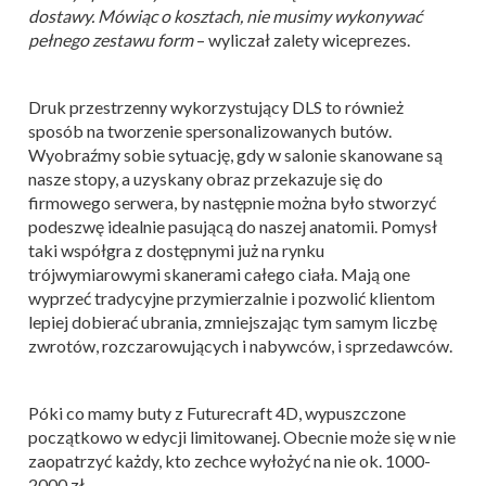
dostawy. Mówiąc o kosztach, nie musimy wykonywać
pełnego zestawu form
– wyliczał zalety wiceprezes.
Druk przestrzenny wykorzystujący DLS to również
sposób na tworzenie spersonalizowanych butów.
Wyobraźmy sobie sytuację, gdy w salonie skanowane są
nasze stopy, a uzyskany obraz przekazuje się do
firmowego serwera, by następnie można było stworzyć
podeszwę idealnie pasującą do naszej anatomii. Pomysł
taki współgra z dostępnymi już na rynku
trójwymiarowymi skanerami całego ciała. Mają one
wyprzeć tradycyjne przymierzalnie i pozwolić klientom
lepiej dobierać ubrania, zmniejszając tym samym liczbę
zwrotów, rozczarowujących i nabywców, i sprzedawców.
Póki co mamy buty z Futurecraft 4D, wypuszczone
początkowo w edycji limitowanej. Obecnie może się w nie
zaopatrzyć każdy, kto zechce wyłożyć na nie ok. 1000-
2000 zł.