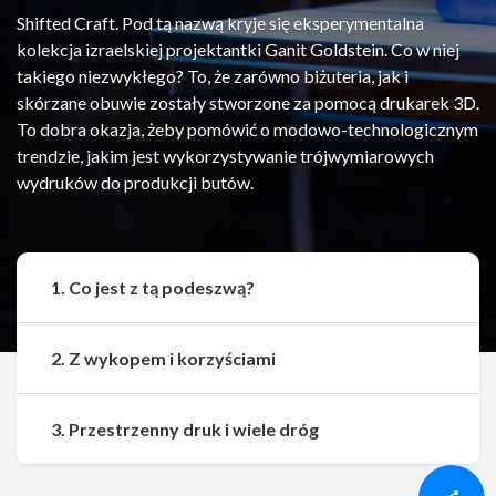
Shifted Craft. Pod tą nazwą kryje się eksperymentalna
kolekcja izraelskiej projektantki Ganit Goldstein. Co w niej
takiego niezwykłego? To, że zarówno biżuteria, jak i
skórzane obuwie zostały stworzone za pomocą drukarek 3D.
To dobra okazja, żeby pomówić o modowo-technologicznym
trendzie, jakim jest wykorzystywanie trójwymiarowych
wydruków do produkcji butów.
1. Co jest z tą podeszwą?
2. Z wykopem i korzyściami
Udostępnij
Udostępnij
3. Przestrzenny druk i wiele dróg