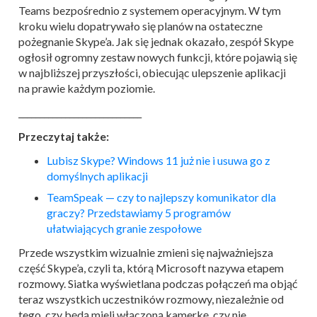
Teams bezpośrednio z systemem operacyjnym. W tym
kroku wielu dopatrywało się planów na ostateczne
pożegnanie Skype’a. Jak się jednak okazało, zespół Skype
ogłosił ogromny zestaw nowych funkcji, które pojawią się
w najbliższej przyszłości, obiecując ulepszenie aplikacji
na prawie każdym poziomie.
_____________________________
Przeczytaj także:
Lubisz Skype? Windows 11 już nie i usuwa go z
domyślnych aplikacji
TeamSpeak — czy to najlepszy komunikator dla
graczy? Przedstawiamy 5 programów
ułatwiających granie zespołowe
Przede wszystkim wizualnie zmieni się najważniejsza
część Skype’a, czyli ta, którą Microsoft nazywa etapem
rozmowy. Siatka wyświetlana podczas połączeń ma objąć
teraz wszystkich uczestników rozmowy, niezależnie od
tego, czy będą mieli włączoną kamerkę, czy nie.