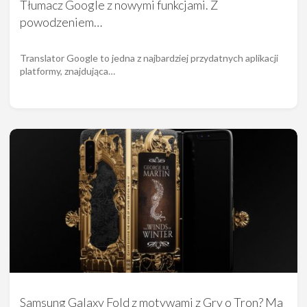
Tłumacz Google z nowymi funkcjami. Z
powodzeniem…
Translator Google to jedna z najbardziej przydatnych aplikacji
platformy, znajdująca…
Samsung Galaxy Fold z motywami z Gry o Tron? Ma