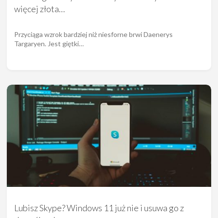
więcej złota…
Przyciąga wzrok bardziej niż niesforne brwi Daenerys
Targaryen. Jest giętki…
Lubisz Skype? Windows 11 już nie i usuwa go z