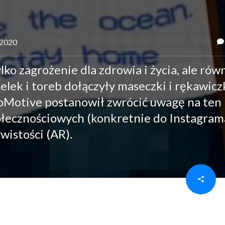
 2020
ko zagrożenie dla zdrowia i życia, ale rów
lek i toreb dołączyły maseczki i rękawiczk
oMotive postanowił zwrócić uwagę na ten
ołecznościowych (konkretnie do Instagrama
wistości (AR).