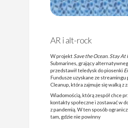
AR i alt-rock
W projekt
Save the Ocean. Stay A
Submarines, grający alternatywneg
przedstawił teledysk do piosenki
E
Fundusze uzyskane ze streamingu 
Cleanup, która zajmuje się walką z
Wiadomością, którą zespół chce prz
kontakty społeczne i zostawać w d
z pandemią. W ten sposób ograniczy
tam, gdzie nie powinny