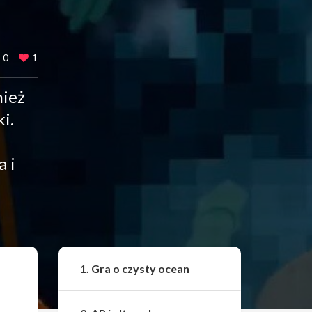
0
1
nież
i.
 i
Udostępnij
1. Gra o czysty ocean