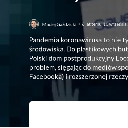
6 lat temu, 10 września
Maciej Gaździcki
Pandemia koronawirusa to nie tyl
środowiska. Do plastikowych bute
Polski dom postprodukcyjny Loc
problem, sięgając do mediów sp
Facebooka) i rozszerzonej rzeczy