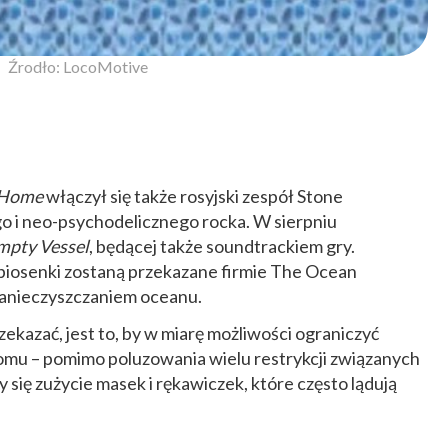
Źrodło: LocoMotive
t Home
włączył się także rosyjski zespół Stone
o i neo-psychodelicznego rocka. W sierpniu
mpty Vessel
, będącej także soundtrackiem gry.
piosenki zostaną przekazane firmie The Ocean
 zanieczyszczaniem oceanu.
ekazać, jest to, by w miarę możliwości ograniczyć
omu – pomimo poluzowania wielu restrykcji związanych
 się zużycie masek i rękawiczek, które często lądują