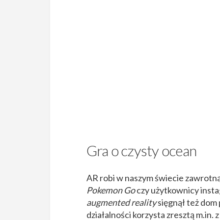
Gra o czysty ocean
AR robi w naszym świecie zawrotną 
Pokemon Go
czy użytkownicy inst
augmented reality
sięgnął też dom
działalności korzysta zresztą m.in