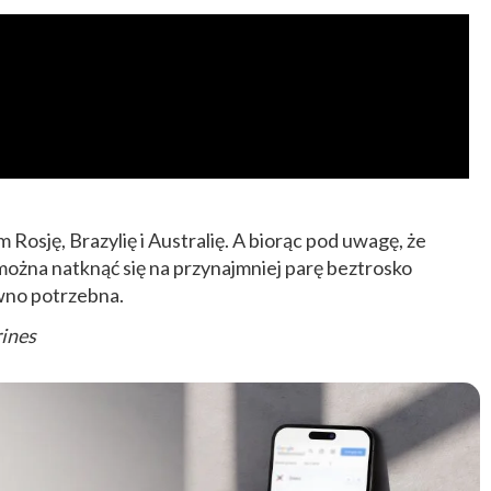
 Rosję, Brazylię i Australię. A biorąc pod uwagę, że
ożna natknąć się na przynajmniej parę beztrosko
wno potrzebna.
ines