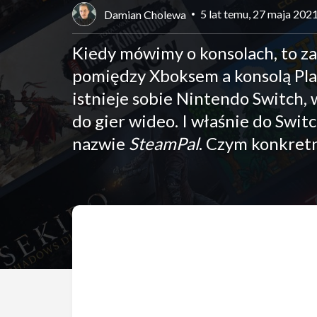
5 lat temu, 27 maja 202
Damian Cholewa
Kiedy mówimy o konsolach, to za
pomiędzy Xboksem a konsolą Play
istnieje sobie Nintendo Switch,
do gier wideo. I właśnie do Swi
nazwie
SteamPal
. Czym konkret