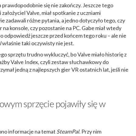
h prawdopodobnie się nie zakończy. Jeszcze tego
założyciel Valve, miał spotkanie z uczniami
 zadawali różne pytania, a jedno dotyczyło tego, czy
r na konsole, czy pozostanie na PC. Gabe miał wtedy
to odpowiedź jeszcze przed końcem tego roku – ale nie
l
właśnie taki oczywisty nie jest.
o sprzętu trudno wykluczyć, bo Valve miało historię z
żby Valve Index, czyli zestaw słuchawkowy do
zymał jedną z najlepszych gier VR ostatnich lat, jeśli nie
owym sprzęcie pojawiły się w
iono informacje na temat
SteamPal
. Przy nim