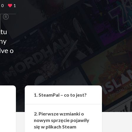
0
1
ktu
ony
lve o
Udostępnij
1. SteamPal – co to jest?
2. Pierwsze wzmianki o
nowym sprzęcie pojawiły
się w plikach Steam