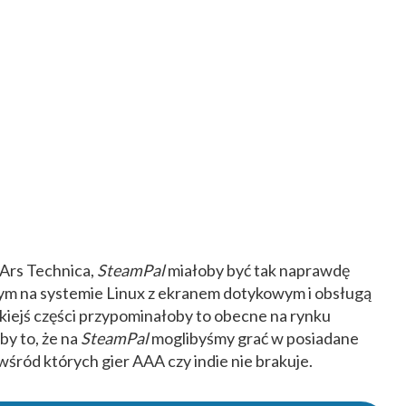
Ars Technica,
SteamPal
miałoby być tak naprawdę
ym na systemie Linux z ekranem dotykowym i obsługą
kiejś części przypominałoby to obecne na rynku
by to, że na
SteamPal
moglibyśmy grać w posiadane
wśród których gier AAA czy indie nie brakuje.