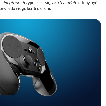
 –
Neptune
. Przypuszcza się, że
SteamPal
miałoby być
onym do niego kontrolerem.