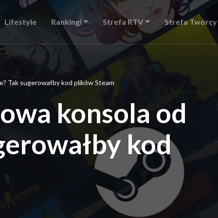
Lifestyle
Rankingi
Strefa RTV
Strefa Twórcy
ve? Tak sugerowałby kod plików Steam
nowa konsola od
ugerowałby kod