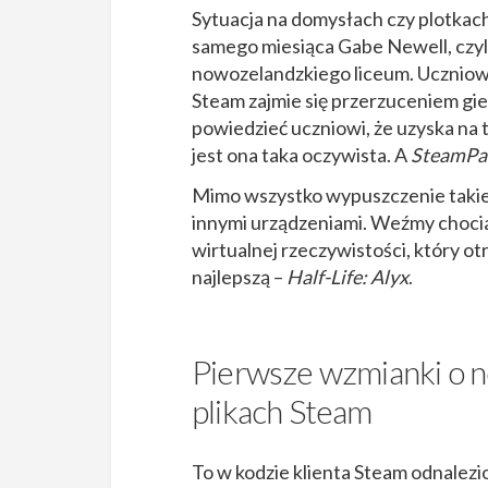
Sytuacja na domysłach czy plotkac
samego miesiąca Gabe Newell, czyli 
nowozelandzkiego liceum. Uczniowie
Steam zajmie się przerzuceniem gie
powiedzieć uczniowi, że uzyska na 
jest ona taka oczywista. A
SteamPa
Mimo wszystko wypuszczenie takieg
innymi urządzeniami. Weźmy chocia
wirtualnej rzeczywistości, który otr
najlepszą –
Half-Life: Alyx
.
Pierwsze wzmianki o n
plikach Steam
To w kodzie klienta Steam odnalez