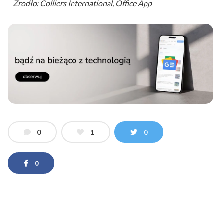
Źrodło: Colliers International, Office App
0
1
0
0