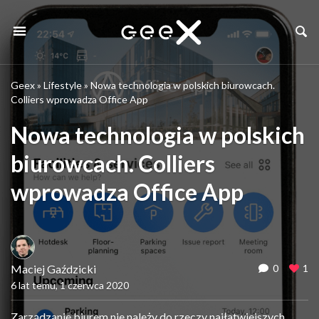
Geex
»
Lifestyle
»
Nowa technologia w polskich biurowcach.
Colliers wprowadza Office App
Nowa technologia w polskich
biurowcach. Colliers
wprowadza Office App
Maciej Gaździcki
0
1
6 lat temu, 1 czerwca 2020
Zarządzanie biurem nie należy do rzeczy najłatwiejszych