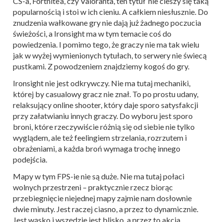
CS-a, Fortnite’a, czy Valoranta, ten tytuł nie cieszy się taką
popularnością i stoi w ich cieniu. A całkiem niesłusznie. Do
znudzenia wałkowane gry nie dają już żadnego poczucia
świeżości, a Ironsight ma w tym temacie coś do
powiedzenia. I pomimo tego, że graczy nie ma tak wielu
jak w wyżej wymienionych tytułach, to serwery nie świecą
pustkami. Z powodzeniem znajdziemy kogoś do gry.
Ironsight nie jest odkrywczy. Nie ma tutaj mechaniki,
której by casualowy gracz nie znał. To po prostu udany,
relaksujący online shooter, który daje sporo satysfakcji
przy załatwianiu innych graczy. Do wyboru jest sporo
broni, które rzeczywiście różnią się od siebie nie tylko
wyglądem, ale też feelingiem strzelania, rozrzutem i
obrażeniami, a każda broń wymaga trochę innego
podejścia.
Mapy w tym FPS-ie nie są duże. Nie ma tutaj połaci
wolnych przestrzeni – praktycznie rzecz biorąc
przebiegnięcie niejednej mapy zajmie nam dosłownie
dwie minuty. Jest raczej ciasno, a przez to dynamicznie.
Jest wąsko i wszędzie jest blisko, a przez to akcja