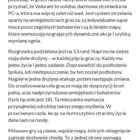
przyznać, że Valorant to solidna, darmowa strzelanka na
PC-a, która ma więcej zalet niż wad. Jest system strzelania
oparty na umiejętnościach gracza, są indywidualne super
moce poszczególnych bohaterów i są ściśnięte mapy,
które wymuszają na grających dynamiczne akcje i szybką
wymianę ognia.
Rozgrywka podzielona jest na 13 rund. Naprzeciw siebie
stają dwie drużyny – w każdej pięciu graczy. Każdy ma
jedno życie i jedno zadanie. Doprowadzić do podłożenia
Spike’a, lub niedopuszczenie, by ten został podłożony.
Najpierw jedna drużyna atakuje, potem następuje zmiana.
Do zrealizowania celu gracze mają do dyspozycji broń
palną, oraz nadprzyrodzone umiejętności bohaterów
(tych łącznie jest 18). Ta mieszanka wymusza
przynajmniej odrobinę taktycznego myślenia. W
przeciwnym razie, lecąc na
hurra
szybko stracimy życie
dane nam na rundę.
Minusem gry są ciasne, wąskie mapy, których obiegnięcie
zajmuje dosłownie chwilę. To z jednej strony wymaga