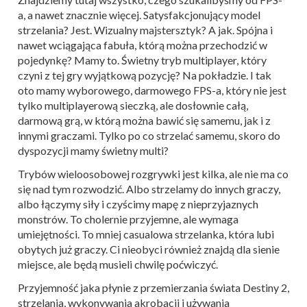
a, a nawet znacznie więcej. Satysfakcjonujący model
strzelania? Jest. Wizualny majstersztyk? A jak. Spójna i
nawet wciągająca fabuła, którą można przechodzić w
pojedynkę? Mamy to. Świetny tryb multiplayer, który
czyni z tej gry wyjątkową pozycję? Na pokładzie. I tak
oto mamy wyborowego, darmowego FPS-a, który nie jest
tylko multiplayerową sieczką, ale dosłownie całą,
darmową grą, w którą można bawić się samemu, jak i z
innymi graczami. Tylko po co strzelać samemu, skoro do
dyspozycji mamy świetny multi?
Trybów wieloosobowej rozgrywki jest kilka, ale nie ma co
się nad tym rozwodzić. Albo strzelamy do innych graczy,
albo łączymy siły i czyścimy mapę z nieprzyjaznych
monstrów. To cholernie przyjemne, ale wymaga
umiejętności. To mniej casualowa strzelanka, która lubi
obytych już graczy. Ci nieobyci również znajdą dla sienie
miejsce, ale będą musieli chwilę poćwiczyć.
Przyjemność jaka płynie z przemierzania świata Destiny 2,
strzelania, wykonywania akrobacji i używania