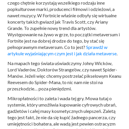
czego chętnie korzystają wszelkiego rodzaju inne
popkulturowe marki, producenci filmowi i odzieżowi, a
nawet muzycy. W Fortnicie właśnie odbyły się wirtualne
koncerty takich gwiazd jak Travis Scott, czy Ariany
Grande. To zupełnie nowy trend dla artystów.
Występowanie na żywo w grze, to początki metaversum i
Fortnite jest na dobrej drodze do tego, by stać się
pełnoprawnym metaversum. Co to jest?
Sprawdź w
artykule wyjaśniającym czym jest i jak działa metaverse
.
Na mapach tego świata uświadczymy Johny Wicków,
Lord Vaderów, Doktorów Strange’ów, czy nawet Spider-
Manów. Jeżeli więc chcemy postrzelać pikselowym Keanu
Reevesem do Spider-Mana, to nic nam nie stoi na
przeszkodzie… poza pieniędzmi.
Mikropłatności to zaleta i wada tej gry. Mowa tutaj o
systemie, który umożliwia kupowanie cyfrowych ubrań,
gadżetów i całej masy kosmetycznych ulepszeń. Zaletą
tego jest fakt, że nie da się kupić żadnego pancerza, czy
umiejętności bohatera, ale wadą jest pewien ostracyzm