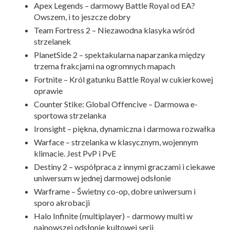
Apex Legends – darmowy Battle Royal od EA?
Owszem, i to jeszcze dobry
Team Fortress 2 – Niezawodna klasyka wśród
strzelanek
PlanetSide 2 – spektakularna naparzanka między
trzema frakcjami na ogromnych mapach
Fortnite – Król gatunku Battle Royal w cukierkowej
oprawie
Counter Stike: Global Offencive – Darmowa e-
sportowa strzelanka
Ironsight – piękna, dynamiczna i darmowa rozwałka
Warface – strzelanka w klasycznym, wojennym
klimacie. Jest PvP i PvE
Destiny 2 – współpraca z innymi graczami i ciekawe
uniwersum w jednej darmowej odsłonie
Warframe – Świetny co-op, dobre uniwersum i
sporo akrobacji
Halo Infinite (multiplayer) – darmowy multi w
najnowszej odsłonie kultowej serii