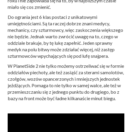
roku i nie zapowiada się na to, by w najbliższym czasie
miało się cos zmienić.
Do ogrania jest 6 klas postaci z unikatowymi
umiejętnościami. Są ta raczej dobrze znani medycy,
mechanicy, czy szturmowcy, więc zaskoczenia większego
nie będzie. Jednak warto zwrócić uwagę na to, czego w
oddziale brakuje, by tę lukę zapełnić. Jeden sprawny
medyk na polu bitwy może zdziałać więcej, niż zastęp
szturmowców wpychających się pod lufę snajpera.
W PlanetSide 2 nie tylko możemy ostrzeliwać się w formie
oddziałów piechoty, ale też zasiąść za sterami samolotów,
czołgów, wozów opancerzonych i mniejszych jednostek
jeżdżących. Pomaga to nie tylko w samej walce, ale też w
przemieszczaniu się z jednego punktu do drugiego, bo z
bazy na front może być ładne kilkanaście minut biegu.