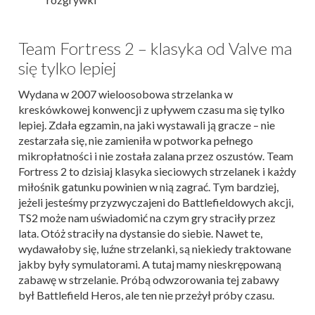
Team Fortress 2 – klasyka od Valve ma
się tylko lepiej
Wydana w 2007 wieloosobowa strzelanka w
kreskówkowej konwencji z upływem czasu ma się tylko
lepiej. Zdała egzamin, na jaki wystawali ją gracze – nie
zestarzała się, nie zamieniła w potworka pełnego
mikropłatności i nie została zalana przez oszustów. Team
Fortress 2 to dzisiaj klasyka sieciowych strzelanek i każdy
miłośnik gatunku powinien w nią zagrać. Tym bardziej,
jeżeli jesteśmy przyzwyczajeni do Battlefieldowych akcji,
TS2 może nam uświadomić na czym gry straciły przez
lata. Otóż straciły na dystansie do siebie. Nawet te,
wydawałoby się, luźne strzelanki, są niekiedy traktowane
jakby były symulatorami. A tutaj mamy nieskrępowaną
zabawę w strzelanie. Próbą odwzorowania tej zabawy
był Battlefield Heros, ale ten nie przeżył próby czasu.