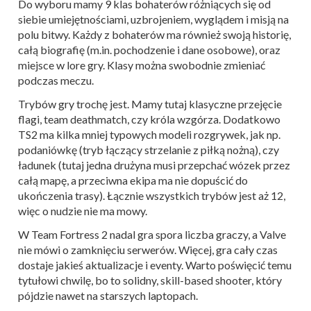
Do wyboru mamy 9 klas bohaterów różniących się od
siebie umiejętnościami, uzbrojeniem, wyglądem i misją na
polu bitwy. Każdy z bohaterów ma również swoją historię,
całą biografię (m.in. pochodzenie i dane osobowe), oraz
miejsce w lore gry. Klasy można swobodnie zmieniać
podczas meczu.
Trybów gry trochę jest. Mamy tutaj klasyczne przejęcie
flagi, team deathmatch, czy króla wzgórza. Dodatkowo
TS2 ma kilka mniej typowych modeli rozgrywek, jak np.
podaniówkę (tryb łączący strzelanie z piłką nożną), czy
ładunek (tutaj jedna drużyna musi przepchać wózek przez
całą mapę, a przeciwna ekipa ma nie dopuścić do
ukończenia trasy). Łącznie wszystkich trybów jest aż 12,
więc o nudzie nie ma mowy.
W Team Fortress 2 nadal gra spora liczba graczy, a Valve
nie mówi o zamknięciu serwerów. Więcej, gra cały czas
dostaje jakieś aktualizacje i eventy. Warto poświęcić temu
tytułowi chwilę, bo to solidny, skill-based shooter, który
pójdzie nawet na starszych laptopach.