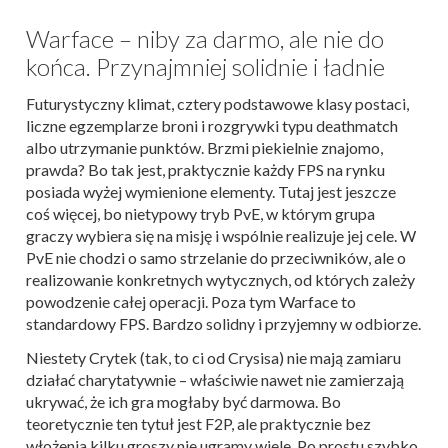
Warface – niby za darmo, ale nie do
końca. Przynajmniej solidnie i ładnie
Futurystyczny klimat, cztery podstawowe klasy postaci,
liczne egzemplarze broni i rozgrywki typu deathmatch
albo utrzymanie punktów. Brzmi piekielnie znajomo,
prawda? Bo tak jest, praktycznie każdy FPS na rynku
posiada wyżej wymienione elementy. Tutaj jest jeszcze
coś więcej, bo nietypowy tryb PvE, w którym grupa
graczy wybiera się na misję i wspólnie realizuje jej cele. W
PvE nie chodzi o samo strzelanie do przeciwników, ale o
realizowanie konkretnych wytycznych, od których zależy
powodzenie całej operacji. Poza tym Warface to
standardowy FPS. Bardzo solidny i przyjemny w odbiorze.
Niestety Crytek (tak, to ci od Crysisa) nie mają zamiaru
działać charytatywnie – właściwie nawet nie zamierzają
ukrywać, że ich gra mogłaby być darmowa. Bo
teoretycznie ten tytuł jest F2P, ale praktycznie bez
włożenia kilku groszy nie ugramy wiele. Po prostu szybko