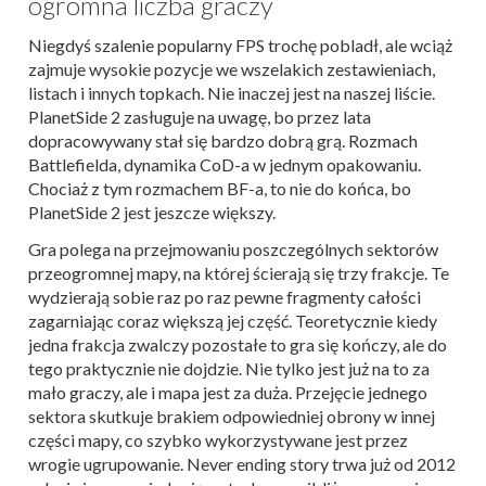
ogromna liczba graczy
Niegdyś szalenie popularny FPS trochę pobladł, ale wciąż
zajmuje wysokie pozycje we wszelakich zestawieniach,
listach i innych topkach. Nie inaczej jest na naszej liście.
PlanetSide 2 zasługuje na uwagę, bo przez lata
dopracowywany stał się bardzo dobrą grą. Rozmach
Battlefielda, dynamika CoD-a w jednym opakowaniu.
Chociaż z tym rozmachem BF-a, to nie do końca, bo
PlanetSide 2 jest jeszcze większy.
Gra polega na przejmowaniu poszczególnych sektorów
przeogromnej mapy, na której ścierają się trzy frakcje. Te
wydzierają sobie raz po raz pewne fragmenty całości
zagarniając coraz większą jej część. Teoretycznie kiedy
jedna frakcja zwalczy pozostałe to gra się kończy, ale do
tego praktycznie nie dojdzie. Nie tylko jest już na to za
mało graczy, ale i mapa jest za duża. Przejęcie jednego
sektora skutkuje brakiem odpowiedniej obrony w innej
części mapy, co szybko wykorzystywane jest przez
wrogie ugrupowanie. Never ending story trwa już od 2012