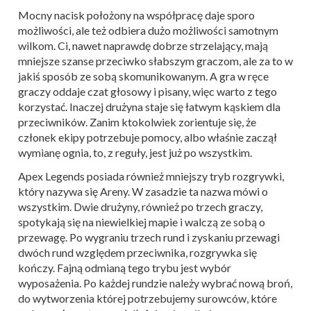
Mocny nacisk położony na współpracę daje sporo
możliwości, ale też odbiera dużo możliwości samotnym
wilkom. Ci, nawet naprawdę dobrze strzelający, mają
mniejsze szanse przeciwko słabszym graczom, ale za to w
jakiś sposób ze sobą skomunikowanym. A gra w ręce
graczy oddaje czat głosowy i pisany, więc warto z tego
korzystać. Inaczej drużyna staje się łatwym kąskiem dla
przeciwników. Zanim ktokolwiek zorientuje się, że
członek ekipy potrzebuje pomocy, albo właśnie zaczął
wymianę ognia, to, z reguły, jest już po wszystkim.
Apex Legends posiada również mniejszy tryb rozgrywki,
który nazywa się Areny. W zasadzie ta nazwa mówi o
wszystkim. Dwie drużyny, również po trzech graczy,
spotykają się na niewielkiej mapie i walczą ze sobą o
przewagę. Po wygraniu trzech rund i zyskaniu przewagi
dwóch rund względem przeciwnika, rozgrywka się
kończy. Fajną odmianą tego trybu jest wybór
wyposażenia. Po każdej rundzie należy wybrać nową broń,
do wytworzenia której potrzebujemy surowców, które