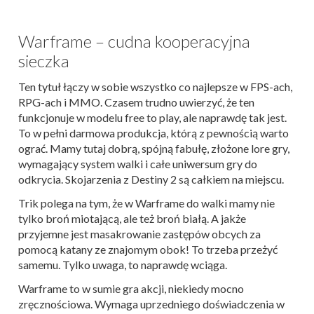
Warframe – cudna kooperacyjna
sieczka
Ten tytuł łączy w sobie wszystko co najlepsze w FPS-ach,
RPG-ach i MMO. Czasem trudno uwierzyć, że ten
funkcjonuje w modelu free to play, ale naprawdę tak jest.
To w pełni darmowa produkcja, którą z pewnością warto
ograć. Mamy tutaj dobrą, spójną fabułę, złożone lore gry,
wymagający system walki i całe uniwersum gry do
odkrycia. Skojarzenia z Destiny 2 są całkiem na miejscu.
Trik polega na tym, że w Warframe do walki mamy nie
tylko broń miotającą, ale też broń białą. A jakże
przyjemne jest masakrowanie zastępów obcych za
pomocą katany ze znajomym obok! To trzeba przeżyć
samemu. Tylko uwaga, to naprawdę wciąga.
Warframe to w sumie gra akcji, niekiedy mocno
zręcznościowa. Wymaga uprzedniego doświadczenia w