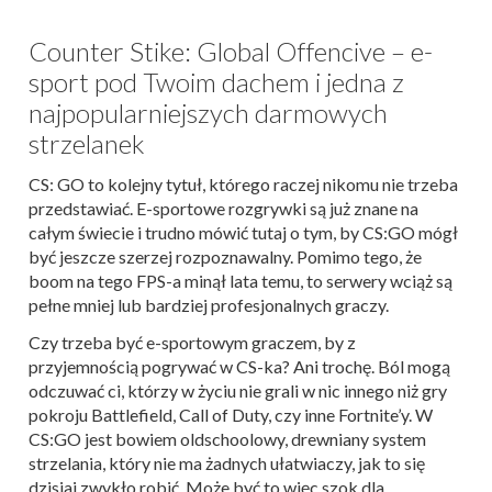
Counter Stike: Global Offencive – e-
sport pod Twoim dachem i jedna z
najpopularniejszych darmowych
strzelanek
CS: GO to kolejny tytuł, którego raczej nikomu nie trzeba
przedstawiać. E-sportowe rozgrywki są już znane na
całym świecie i trudno mówić tutaj o tym, by CS:GO mógł
być jeszcze szerzej rozpoznawalny. Pomimo tego, że
boom na tego FPS-a minął lata temu, to serwery wciąż są
pełne mniej lub bardziej profesjonalnych graczy.
Czy trzeba być e-sportowym graczem, by z
przyjemnością pogrywać w CS-ka? Ani trochę. Ból mogą
odczuwać ci, którzy w życiu nie grali w nic innego niż gry
pokroju Battlefield, Call of Duty, czy inne Fortnite’y. W
CS:GO jest bowiem oldschoolowy, drewniany system
strzelania, który nie ma żadnych ułatwiaczy, jak to się
dzisiaj zwykło robić. Może być to więc szok dla