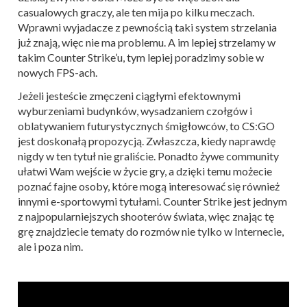
casualowych graczy, ale ten mija po kilku meczach.
Wprawni wyjadacze z pewnością taki system strzelania
już znają, więc nie ma problemu. A im lepiej strzelamy w
takim Counter Strike’u, tym lepiej poradzimy sobie w
nowych FPS-ach.
Jeżeli jesteście zmęczeni ciągłymi efektownymi
wyburzeniami budynków, wysadzaniem czołgów i
oblatywaniem futurystycznych śmigłowców, to CS:GO
jest doskonałą propozycją. Zwłaszcza, kiedy naprawdę
nigdy w ten tytuł nie graliście. Ponadto żywe community
ułatwi Wam wejście w życie gry, a dzięki temu możecie
poznać fajne osoby, które mogą interesować się również
innymi e-sportowymi tytułami. Counter Strike jest jednym
z najpopularniejszych shooterów świata, więc znając tę
grę znajdziecie tematy do rozmów nie tylko w Internecie,
ale i poza nim.