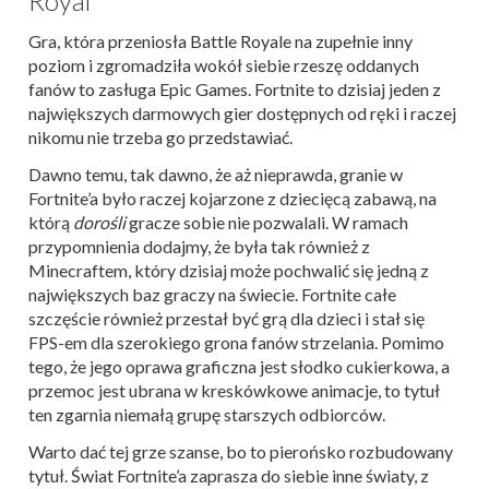
Royal
Gra, która przeniosła Battle Royale na zupełnie inny
poziom i zgromadziła wokół siebie rzeszę oddanych
fanów to zasługa Epic Games. Fortnite to dzisiaj jeden z
największych darmowych gier dostępnych od ręki i raczej
nikomu nie trzeba go przedstawiać.
Dawno temu, tak dawno, że aż nieprawda, granie w
Fortnite’a było raczej kojarzone z dziecięcą zabawą, na
którą
dorośli
gracze sobie nie pozwalali. W ramach
przypomnienia dodajmy, że była tak również z
Minecraftem, który dzisiaj może pochwalić się jedną z
największych baz graczy na świecie. Fortnite całe
szczęście również przestał być grą dla dzieci i stał się
FPS-em dla szerokiego grona fanów strzelania. Pomimo
tego, że jego oprawa graficzna jest słodko cukierkowa, a
przemoc jest ubrana w kreskówkowe animacje, to tytuł
ten zgarnia niemałą grupę starszych odbiorców.
Warto dać tej grze szanse, bo to pierońsko rozbudowany
tytuł. Świat Fortnite’a zaprasza do siebie inne światy, z