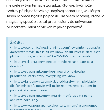
niewiele w tym temacie zdradza. Kto wie, być może
twórcy pójdą na łatwiznę i napiszą scenariusz, w którym
Jason Momoa będzie po prostu Jasonem Momoą, który w
magiczny sposób został przeniesiony do uniwersum
Minecrafta i musi sobie w nim jakoś poradzić.
Źródła:
https://economictimes.indiatimes.com/news/international/us
/minecraft-movie-this-is-all-we-know-about-release-date-cast-
plot-and-more/articleshow/106965865.cms?from=mdr
https://collider.com/minecraft-movie-release-date-cast-
director/
https://screenrant.com/the-minecraft-movie-when-
production-starts-story-everything-we-know/
https://fandomwire.com/i-studied-hard-what-jack-black-
did-for-minecraft-movie-will-make-gamers-respect-kung-fu-
panda-4-star-even-more/
https://screenrant.com/minecraft-movie-update-game-
accurate-confusing/
https://www.popsugar.co.uk/entertainment/jason-momoa-
minecraft-movie-48795590?