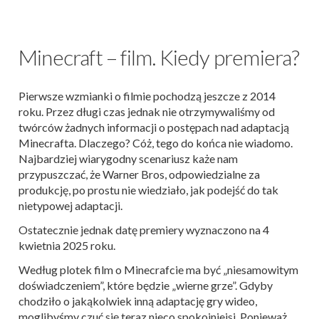
Minecraft – film. Kiedy premiera?
Pierwsze wzmianki o filmie pochodzą jeszcze z 2014
roku. Przez długi czas jednak nie otrzymywaliśmy od
twórców żadnych informacji o postępach nad adaptacją
Minecrafta. Dlaczego? Cóż, tego do końca nie wiadomo.
Najbardziej wiarygodny scenariusz każe nam
przypuszczać, że Warner Bros, odpowiedzialne za
produkcję, po prostu nie wiedziało, jak podejść do tak
nietypowej adaptacji.
Ostatecznie jednak datę premiery wyznaczono na 4
kwietnia 2025 roku.
Według plotek film o Minecrafcie ma być „niesamowitym
doświadczeniem”, które będzie „wierne grze”. Gdyby
chodziło o jakąkolwiek inną adaptację gry wideo,
moglibyśmy czuć się teraz nieco spokojniejsi. Ponieważ