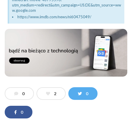
utm_medium=redirect&utm_campaign=US:DE&utm_source=ww
w.google.com
https://www.imdb.com/news/ni60475049/
0
2
0
0