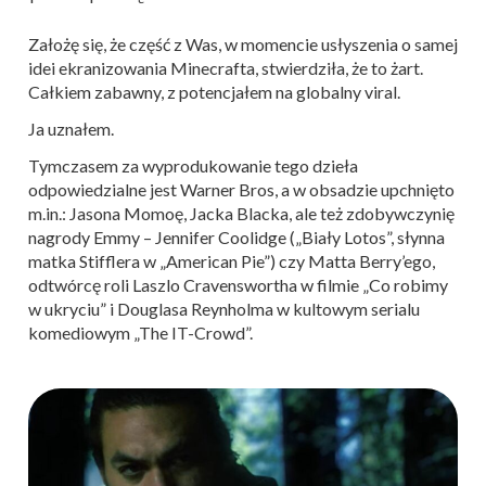
Założę się, że część z Was, w momencie usłyszenia o samej
idei ekranizowania Minecrafta, stwierdziła, że to żart.
Całkiem zabawny, z potencjałem na globalny viral.
Ja uznałem.
Tymczasem za wyprodukowanie tego dzieła
odpowiedzialne jest Warner Bros, a w obsadzie upchnięto
m.in.: Jasona Momoę, Jacka Blacka, ale też zdobywczynię
nagrody Emmy – Jennifer Coolidge („Biały Lotos”, słynna
matka Stifflera w „American Pie”) czy Matta Berry’ego,
odtwórcę roli Laszlo Cravenswortha w filmie „Co robimy
w ukryciu” i Douglasa Reynholma w kultowym serialu
komediowym „The IT-Crowd”.