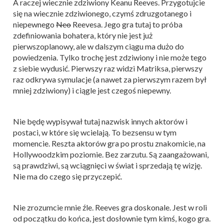
A raczej wiecznie zdziwiony Keanu Reeves. Przygotujcie
się na wiecznie zdziwionego, czymś zdruzgotanego i
niepewnego
Neo
Reevesa. Jego gra tutaj to próba
zdefiniowania bohatera, który nie jest już
pierwszoplanowy, ale w dalszym ciągu ma dużo do
powiedzenia. Tylko trochę jest zdziwiony i nie może tego
z siebie wydusić. Pierwszy raz widzi Matriksa, pierwszy
raz odkrywa symulacje (a nawet za pierwszym razem był
mniej zdziwiony) i ciągle jest czegoś niepewny.
Nie będę wypisywał tutaj nazwisk innych aktorów i
postaci, w które się wcielają. To bezsensu w tym
momencie. Reszta aktorów gra po prostu znakomicie, na
Hollywoodzkim poziomie. Bez zarzutu. Są zaangażowani,
są prawdziwi, są wciągnięci w świat i sprzedają tę wizję.
Nie ma do czego się przyczepić.
Nie zrozumcie mnie źle. Reeves gra doskonale. Jest w roli
od początku do końca, jest dosłownie tym kimś, kogo gra.