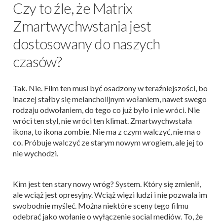
Czy to źle, że Matrix
Zmartwychwstania jest
dostosowany do naszych
czasów?
Tak.
Nie. Film ten musi być osadzony w teraźniejszości, bo
inaczej stałby się melancholijnym wołaniem, nawet swego
rodzaju odwołaniem, do tego co już było i nie wróci. Nie
wróci ten styl, nie wróci ten klimat. Zmartwychwstała
ikona, to ikona zombie. Nie ma z czym walczyć, nie ma o
co. Próbuje walczyć ze starym nowym wrogiem, ale jej to
nie wychodzi.
Kim jest ten stary nowy wróg? System. Który się zmienił,
ale wciąż jest opresyjny. Wciąż więzi ludzi i nie pozwala im
swobodnie myśleć. Można niektóre sceny tego filmu
odebrać jako wołanie o wyłączenie social mediów. To, że