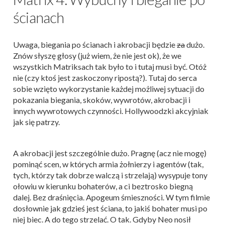
ścianach
Uwaga, biegania po ścianach i akrobacji będzie
za
dużo.
Znów słyszę głosy (już wiem, że nie jest ok), że we
wszystkich Matriksach tak było to i tutaj musi być. Otóż
nie (czy ktoś jest zaskoczony ripostą?). Tutaj do serca
sobie wzięto wykorzystanie każdej możliwej sytuacji do
pokazania biegania, skoków, wywrotów, akrobacji i
innych wywrotowych czynności. Hollywoodzki akcyjniak
jak się patrzy.
A akrobacji jest szczególnie dużo. Pragnę (acz nie mogę)
pominąć scen, w których armia żołnierzy i agentów (tak,
tych, którzy tak dobrze walczą i strzelają) wysypuje tony
ołowiu w kierunku bohaterów, a ci beztrosko biegną
dalej. Bez draśnięcia. Apogeum śmieszności. W tym filmie
dosłownie jak gdzieś jest ściana, to jakiś bohater musi po
niej biec. A do tego strzelać. O tak. Gdyby Neo nosił