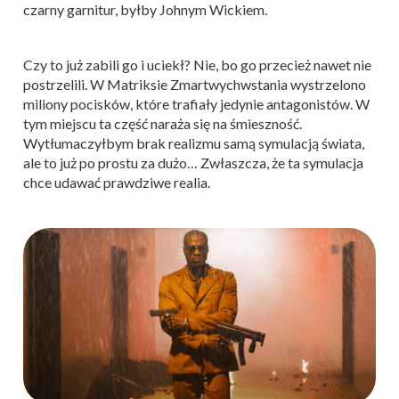
czarny garnitur, byłby Johnym Wickiem.
Czy to już zabili go i uciekł? Nie, bo go przecież nawet nie
postrzelili. W Matriksie Zmartwychwstania wystrzelono
miliony pocisków, które trafiały jedynie antagonistów. W
tym miejscu ta część naraża się na śmieszność.
Wytłumaczyłbym brak realizmu samą symulacją świata,
ale to już po prostu za dużo… Zwłaszcza, że ta symulacja
chce udawać prawdziwe realia.