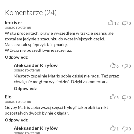
Komentarze (24)
Iedriver
12
0
ponad rok temu
W stu procentach, prawie wyszedłem w trakcie seansu ale
zostałem jedynie z szacunku do wcześniejszych części.
Masakra tak spieprzyć taką markę.
W życiu nie poszedł bym jeszcze raz.
Odpowiedz
Aleksander Kiryłów
6
0
ponad rok temu
Niestety zupełnie Matrix sobie dzisiaj nie radzi. Też przez
chwilę nie mogłem wysiedzieć. Dzięki za komentarz.
Odpowiedz
Elo
6
0
ponad rok temu
Gdyby Matrix z pierwszej części trylogii tak zrobili to nikt
pozostałych dwóch by nie oglądał.
Odpowiedz
Aleksander Kiryłów
1
0
ponad rok temu