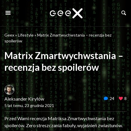
Geex
»
Lifestyle
»
Matrix Zmartwychwstania – recenzja bez
spoilerów
Matrix Zmartwychwstania –
recenzja bez spoilerów
Aleksander Kiryłów
24
8
5 lat temu, 23 grudnia 2021
Przed Wami recenzja Matriksa Zmartwychwstania bez
spoilerów. Zero streszczania fabuły, wyjaśnień zwiastunów.