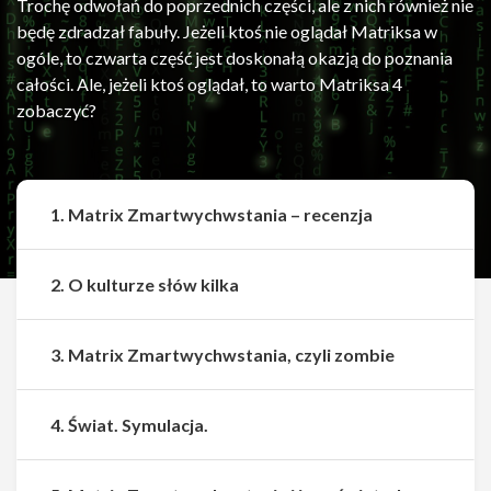
Trochę odwołań do poprzednich części, ale z nich również nie
będę zdradzał fabuły. Jeżeli ktoś nie oglądał Matriksa w
ogóle, to czwarta część jest doskonałą okazją do poznania
całości. Ale, jeżeli ktoś oglądał, to warto Matriksa 4
zobaczyć?
1. Matrix Zmartwychwstania – recenzja
2. O kulturze słów kilka
3. Matrix Zmartwychwstania, czyli zombie
4. Świat. Symulacja.