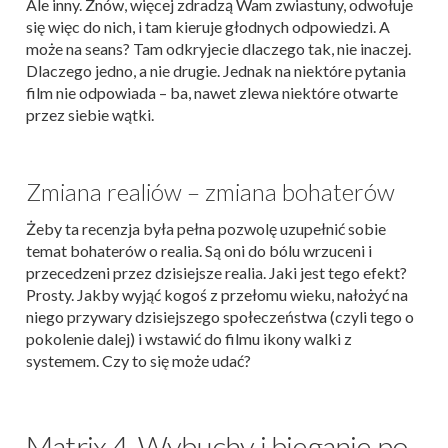
Ale inny. Znów, więcej zdradzą Wam zwiastuny, odwołuje
się więc do nich, i tam kieruje głodnych odpowiedzi. A
może na seans? Tam odkryjecie dlaczego tak, nie inaczej.
Dlaczego jedno, a nie drugie. Jednak na niektóre pytania
film nie odpowiada – ba, nawet zlewa niektóre otwarte
przez siebie wątki.
Zmiana realiów – zmiana bohaterów
Żeby ta recenzja była pełna pozwolę uzupełnić sobie
temat bohaterów o realia. Są oni do bólu wrzuceni i
przecedzeni przez dzisiejsze realia. Jaki jest tego efekt?
Prosty. Jakby wyjąć kogoś z przełomu wieku, nałożyć na
niego przywary dzisiejszego społeczeństwa (czyli tego o
pokolenie dalej) i wstawić do filmu ikony walki z
systemem. Czy to się może udać?
Matrix 4. Wybuchy i bieganie po