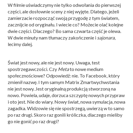
W filmie uświadczymy nie tylko odwołania do pierwszej
części, ale dosłownie sceny z niej wyjęte. Dlatego, jeżeli
zamierzacie rozpocząć swoją przygodę z tym światem,
zacznijcie od oryginału. I wiecie co? Możecie olać kolejne
dwie części. Dlaczego? Bo sama czwarta część je olewa.
W dwie minuty nam tłumaczy zakończenie i
sajonara
,
lecimy dalej.
Świat jest nowy, ale nie jest nowy. Uwaga, test
spostrzegawczości. Czy
Meta
to nowe medium
społecznościowe? Odpowiedź: nie. To Facebook, który
zmienił nazwę. I tym samym Matrix Zmartwychwstania
nie jest nowy. Jest oryginalną produkcją stworzoną na
nowo. Powiela, udaje, dorzuca szczyptę nowych przypraw
i oto jest. Nie do wiary. Nowy świat, nowa symulacja, nowa
zagadka. Widzowie się nie spostrzegą, uwierzą w to samo
po raz drugi. Skoro raz gonili króliczka, dlaczego mieliby
go nie gonić po raz drugi?