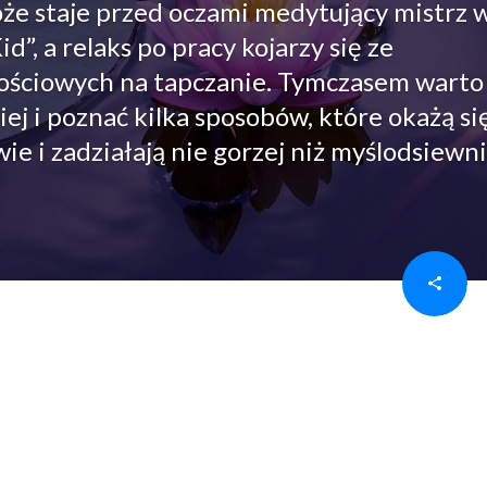
oże staje przed oczami medytujący mistrz 
d”, a relaks po pracy kojarzy się ze
ościowych na tapczanie. Tymczasem warto
iej i poznać kilka sposobów, które okażą si
e i zadziałają nie gorzej niż myślodsiewnia