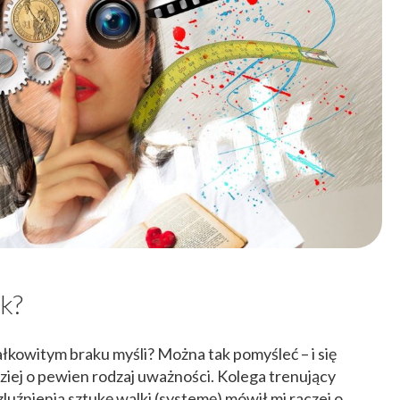
ak?
ałkowitym braku myśli? Można tak pomyśleć – i się
iej o pewien rodzaj uważności. Kolega trenujący
luźnienia sztukę walki (systemę) mówił mi raczej o