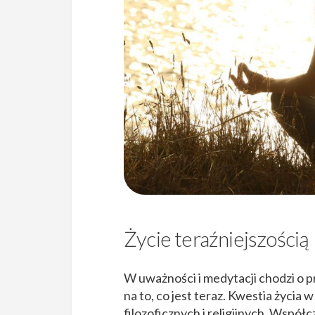
Życie teraźniejszością
W uważności i medytacji chodzi o pr
na to, co jest teraz. Kwestia życia
filozoficznych i religijnych. Współc