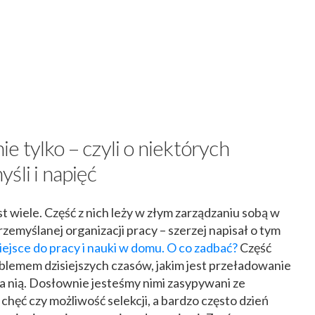
 tylko – czyli o niektórych
śli i napięć
st wiele. Część z nich leży w złym zarządzaniu sobą w
rzemyślanej organizacji pracy – szerzej napisał o tym
jsce do pracy i nauki w domu. O co zadbać?
Część
blemem dzisiejszych czasów, jakim jest przeładowanie
oza nią. Dosłownie jesteśmy nimi zasypywani ze
chęć czy możliwość selekcji, a bardzo często dzień