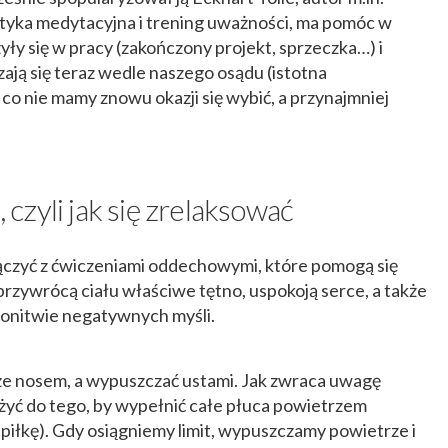
ktyka medytacyjna i trening uważności, ma pomóc w
yły się w pracy (zakończony projekt, sprzeczka…) i
ają się teraz wedle naszego osądu (istotna
 co nie mamy znowu okazji się wybić, a przynajmniej
zyli jak się zrelaksować
ączyć z ćwiczeniami oddechowymi, które pomogą się
przywrócą ciału właściwe tętno, uspokoją serce, a także
 gonitwie negatywnych myśli.
ze nosem, a wypuszczać ustami. Jak zwraca uwagę
yć do tego, by wypełnić całe płuca powietrzem
iłkę). Gdy osiągniemy limit, wypuszczamy powietrze i