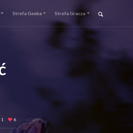
Strefa Geeka
Strefa Gracza
ć
1
6