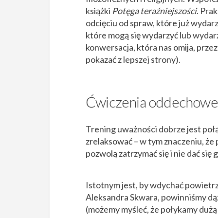
książki
Potęga teraźniejszości
. Pra
odcięciu od spraw, które już wydarz
które mogą się wydarzyć lub wydarz
konwersacja, która nas omija, przez
pokazać z lepszej strony).
Ćwiczenia oddechowe, c
Trening uważności dobrze jest poł
zrelaksować – w tym znaczeniu, że 
pozwolą zatrzymać się i nie dać się
Istotnym jest, by wdychać powietr
Aleksandra Skwara, powinniśmy dąż
(możemy myśleć, że połykamy dużą p