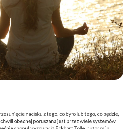
zesunięcie nacisku z tego, co było lub tego, co będzie,
 w chwili obecnej poruszana jest przez wiele systemów
ześnie spopularyzował ją Eckhart Tolle, autor m.in.