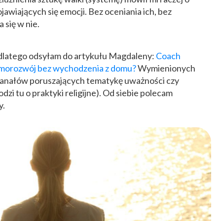
awiających się emocji. Bez oceniania ich, bez
 się w nie.
i dlatego odsyłam do artykułu Magdaleny:
Coach
 samorozwój bez wychodzenia z domu?
Wymienionych
kanałów poruszających tematykę uważności czy
odzi tu o praktyki religijne). Od siebie polecam
y.