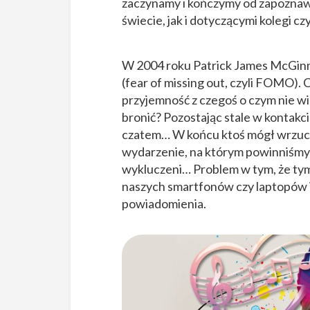
zaczynamy i kończymy od zapoznaw
świecie, jak i dotyczącymi kolegi cz
W 2004 roku Patrick James McGinni
(fear of missing out, czyli FOMO). 
przyjemność z czegoś o czym nie wi
bronić? Pozostając stale w kontakc
czatem… W końcu ktoś mógł wrzucić
wydarzenie, na którym powinniśmy b
wykluczeni… Problem w tym, że tym 
naszych smartfonów czy laptopów 
powiadomienia.