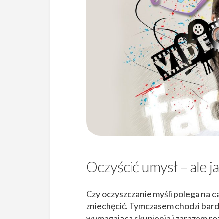
Oczyścić umysł – ale j
Czy oczyszczanie myśli polega na c
zniechęcić. Tymczasem chodzi bardz
wymagającą skupienia i zarazem roz