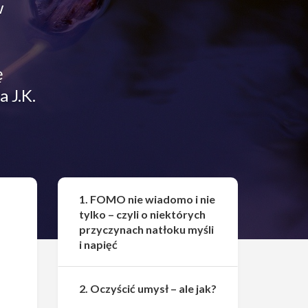
w
ę
 J.K.
Udostępnij
1. FOMO nie wiadomo i nie
tylko – czyli o niektórych
przyczynach natłoku myśli
i napięć
2. Oczyścić umysł – ale jak?