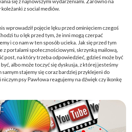
ania się z najnowszymi wydarzeniami. Zarówno na
y koleżanki z social mediów.
s wprowadził pojęcie lęku przed ominięciem czegoś
Chodzi tu o lęk przed tym, że inni mogą czerpać
emy i co nam w ten sposób ucieka. Jak się przed tym
ie z portalami społecznościowymi, skrzynką mailową,
 post, na który trzeba odpowiedzieć, gdzieś może być
yć, albo może toczyć się dyskusja, z której jesteśmy
samym stajemy się coraz bardziej przyklejeni do
i niczym psy Pawłowa reagujemy na dźwięk czy ikonkę