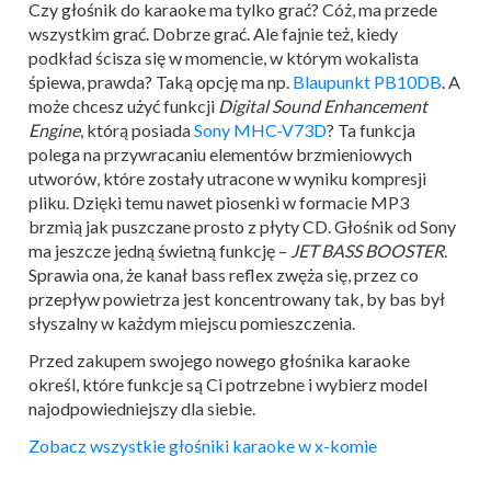
Czy głośnik do karaoke ma tylko grać? Cóż, ma przede
wszystkim grać. Dobrze grać. Ale fajnie też, kiedy
podkład ścisza się w momencie, w którym wokalista
śpiewa, prawda? Taką opcję ma np.
Blaupunkt PB10DB
. A
może chcesz użyć funkcji
Digital Sound Enhancement
Engine
, którą posiada
Sony MHC-V73D
? Ta funkcja
polega na przywracaniu elementów brzmieniowych
utworów, które zostały utracone w wyniku kompresji
pliku. Dzięki temu nawet piosenki w formacie MP3
brzmią jak puszczane prosto z płyty CD. Głośnik od Sony
ma jeszcze jedną świetną funkcję –
JET BASS BOOSTER
.
Sprawia ona, że kanał bass reflex zwęża się, przez co
przepływ powietrza jest koncentrowany tak, by bas był
słyszalny w każdym miejscu pomieszczenia.
Przed zakupem swojego nowego głośnika karaoke
określ, które funkcje są Ci potrzebne i wybierz model
najodpowiedniejszy dla siebie.
Zobacz wszystkie głośniki karaoke w x-komie