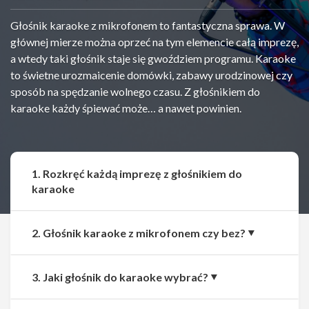
Głośnik karaoke z mikrofonem to fantastyczna sprawa. W
głównej mierze można oprzeć na tym elemencie całą imprezę,
a wtedy taki głośnik staje się gwoździem programu. Karaoke
to świetne urozmaicenie domówki, zabawy urodzinowej czy
sposób na spędzanie wolnego czasu. Z głośnikiem do
karaoke każdy śpiewać może… a nawet powinien.
1. Rozkręć każdą imprezę z głośnikiem do
karaoke
2. Głośnik karaoke z mikrofonem czy bez?
3. Jaki głośnik do karaoke wybrać?