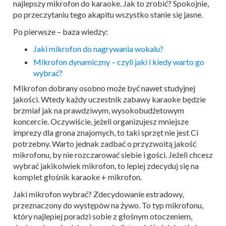
najlepszy mikrofon do karaoke. Jak to zrobić? Spokojnie,
po przeczytaniu tego akapitu wszystko stanie się jasne.
Po pierwsze – baza wiedzy:
Jaki mikrofon do nagrywania wokalu?
Mikrofon dynamiczny – czyli jaki i kiedy warto go
wybrać?
Mikrofon dobrany osobno może być nawet studyjnej
jakości. Wtedy każdy uczestnik zabawy karaoke będzie
brzmiał jak na prawdziwym, wysokobudżetowym
koncercie. Oczywiście, jeżeli organizujesz mniejsze
imprezy dla grona znajomych, to taki sprzęt nie jest Ci
potrzebny. Warto jednak zadbać o przyzwoitą jakość
mikrofonu, by nie rozczarować siebie i gości. Jeżeli chcesz
wybrać jakikolwiek mikrofon, to lepiej zdecyduj się na
komplet głośnik karaoke + mikrofon.
Jaki mikrofon wybrać? Zdecydowanie estradowy,
przeznaczony do występów na żywo. To typ mikrofonu,
który najlepiej poradzi sobie z głośnym otoczeniem,