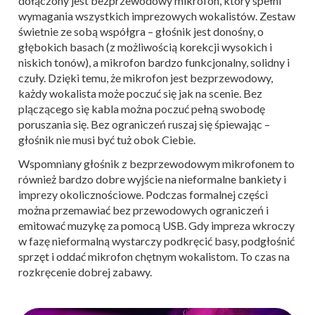
dołączony jest bezprzewodowy mikrofon, który spełni
wymagania wszystkich imprezowych wokalistów. Zestaw
świetnie ze sobą współgra – głośnik jest donośny, o
głębokich basach (z możliwością korekcji wysokich i
niskich tonów), a mikrofon bardzo funkcjonalny, solidny i
czuły. Dzięki temu, że mikrofon jest bezprzewodowy,
każdy wokalista może poczuć się jak na scenie. Bez
plączącego się kabla można poczuć pełną swobodę
poruszania się. Bez ograniczeń ruszaj się śpiewając –
głośnik nie musi być tuż obok Ciebie.
Wspomniany głośnik z bezprzewodowym mikrofonem to
również bardzo dobre wyjście na nieformalne bankiety i
imprezy okolicznościowe. Podczas formalnej części
można przemawiać bez przewodowych ograniczeń i
emitować muzykę za pomocą USB. Gdy impreza wkroczy
w fazę nieformalną wystarczy podkręcić basy, podgłośnić
sprzęt i oddać mikrofon chętnym wokalistom. To czas na
rozkręcenie dobrej zabawy.