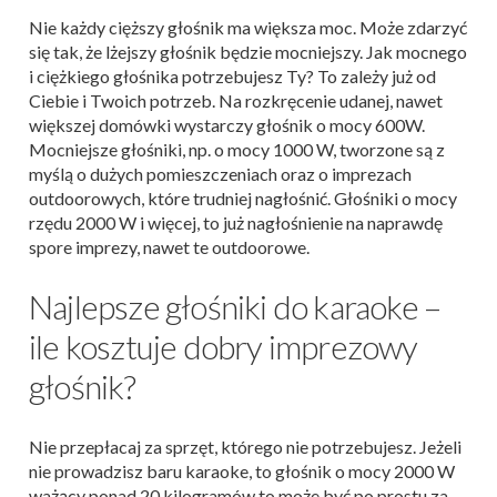
Nie każdy cięższy głośnik ma większa moc. Może zdarzyć
się tak, że lżejszy głośnik będzie mocniejszy. Jak mocnego
i ciężkiego głośnika potrzebujesz Ty? To zależy już od
Ciebie i Twoich potrzeb. Na rozkręcenie udanej, nawet
większej domówki wystarczy głośnik o mocy 600W.
Mocniejsze głośniki, np. o mocy 1000 W, tworzone są z
myślą o dużych pomieszczeniach oraz o imprezach
outdoorowych, które trudniej nagłośnić. Głośniki o mocy
rzędu 2000 W i więcej, to już nagłośnienie na naprawdę
spore imprezy, nawet te outdoorowe.
Najlepsze głośniki do karaoke –
ile kosztuje dobry imprezowy
głośnik?
Nie przepłacaj za sprzęt, którego nie potrzebujesz. Jeżeli
nie prowadzisz baru karaoke, to głośnik o mocy 2000 W
ważący ponad 20 kilogramów to może być po prostu za