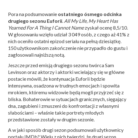
Pora na podsumowanie
ostatniego ósmego odcinka
drugiego sezonu Euforii
.
All My Life, My Heart Has
Yearned For A Thing I Cannot
Name
zyskał ocenę 8,5/10.
W głosowaniu wzięło udział 3 049 osób, z czego aż 41% z
nich oceniło ostatni epizod serialu na pełną dziesiątkę.
150 użytkownikom zakończenie nie przypadło do gustu i
zagłosowali najniższą notą.
Jeszcze przed emisją drugiego sezonu twórca Sam
Levinson oraz aktorzy i aktorki wcielający się w główne
postacie mówili, że kontynuacja Euforii będzie
intensywna, osadzona w trudnych emocjach i spowita
mrokiem, któremu widzowie będą mogli przyjrzeć się z
bliska. Bohaterowie w sytuacjach granicznych, sięgający
dna, zagubieni i zmuszeni do konfrontacji z własnymi
słabościami – właśnie takie portrety młodych
przedstawione zostały w drugim sezonie.
A w jaki sposób drugi sezon podsumowali użytkownicy
portalu IMDb? Wielu z nich twierdzi, że drugi sezon