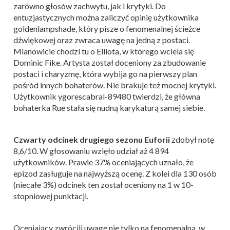
zarówno głosów zachwytu, jak i krytyki. Do
entuzjastycznych można zaliczyć opinię użytkownika
goldenlampshade, który pisze o fenomenalnej ścieżce
dźwiękowej oraz zwraca uwagę na jedną z postaci.
Mianowicie chodzi tu o Elliota, w którego wciela się
Dominic Fike. Artysta został doceniony za zbudowanie
postaci i charyzmę, która wybija go na pierwszy plan
pośród innych bohaterów. Nie brakuje też mocnej krytyki.
Użytkownik ygorescabral-89480 twierdzi, że główna
bohaterka Rue stała się nudną karykaturą samej siebie.
Czwarty odcinek drugiego sezonu Euforii
zdobył notę
8,6/10. W głosowaniu wzięło udział aż 4 894
użytkowników. Prawie 37% oceniających uznało, że
epizod zasługuje na najwyższą ocenę. Z kolei dla 130 osób
(niecałe 3%) odcinek ten został oceniony na 1 w 10-
stopniowej punktacji.
Oceniający zwrócili uwagę nie tylko na fenomenalną, w