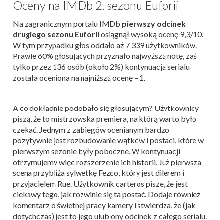
Oceny na IMDb 2. sezonu Euforii
Na zagranicznym portalu IMDb
pierwszy odcinek
drugiego sezonu Euforii
osiągnął wysoką ocenę 9,3/10.
W tym przypadku głos oddało aż 7 339 użytkowników.
Prawie 60% głosujących przyznało najwyższą notę, zaś
tylko przez 136 osób (około 2%) kontynuacja serialu
została oceniona na najniższą ocenę – 1.
A co dokładnie podobało się głosującym? Użytkownicy
piszą, że to mistrzowska premiera, na którą warto było
czekać. Jednym z zabiegów ocenianym bardzo
pozytywnie jest rozbudowanie wątków i postaci, które w
pierwszym sezonie były poboczne. W kontynuacji
otrzymujemy więc rozszerzenie ich historii. Już pierwsza
scena przybliża sylwetkę Fezco, który jest dilerem i
przyjacielem Rue. Użytkownik carteros pisze, że jest
ciekawy tego, jak rozwinie się ta postać. Dodaje również
komentarz o świetnej pracy kamery i stwierdza, że (jak
dotychczas) jest to jego ulubiony odcinek z całego serialu.