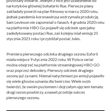
pozostały otwarte. Jednym z nich jest uzależnienie od
narkotyków głównej bohaterki Rue. Pierwsze plany
zakładały powrót na plan filmowy w marcu 2020 roku,
jednak pandemia koronawirusa wstrzymała produkcję.
Sam Levinson nie zapomniał o fanach. 4 grudnia 2020 roku
na platformie HBO Go pojawił się odcinek specjalny
zadedykowany postaci Rue, zaś kolejny miał emisję 25
stycznia 2021 roku i przybliżał postać Jules.
Premiera pierwszego odcinka drugiego sezonu Euforii
miała miejsce 9 stycznia 2022 roku. W Polsce serial
można obejrzeć na platformie streamingowej HBO GO
oraz poprzez dekodery. Pierwszy odcinek drugiego
sezonu już za nami. Niemal natychmiast po emisji pojawiło
się wiele głosów uznania dla twórców. Wiele osób
twierdzi, że swoim poziomem i dojrzałym ujęciem tematu
drugi sezon powtórzy, a nawet przebije sukces
pierwszego sezonu.