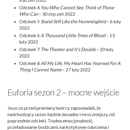
Odcinek 4
You Who Cannot See, Think of Those
Who Can
– 30 styczeń 2022
Odcinek 5
Stand Still Like the Hummingbird
– 6 luty
2022
Odcinek 6
A Thousand Little Trees of Blood
– 13
luty 2022
Odcinek 7
The Theater and It’s Double
– 20 luty
2022
Odcinek 8
All My Life, My Heart Has Yearned For A
Thing I Cannot Name
– 27 luty 2022
Euforia sezon 2 – mocne wejście
Jeszcze przed premierą twórcy zapowiadali, że
nadchodzący sezon będzie dosadny i mroczniejszy, niż
poprzednie odcinki. Trudna emocjonalność,
przeładowanie bodźcami, narkotykowe odurzenia i