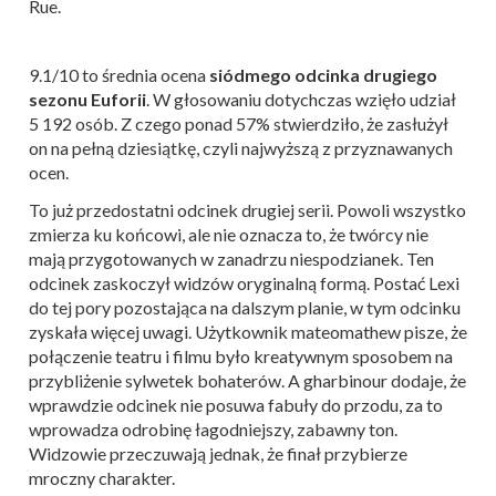
Rue.
9.1/10 to średnia ocena
siódmego odcinka drugiego
sezonu Euforii
. W głosowaniu dotychczas wzięło udział
5 192 osób. Z czego ponad 57% stwierdziło, że zasłużył
on na pełną dziesiątkę, czyli najwyższą z przyznawanych
ocen.
To już przedostatni odcinek drugiej serii. Powoli wszystko
zmierza ku końcowi, ale nie oznacza to, że twórcy nie
mają przygotowanych w zanadrzu niespodzianek. Ten
odcinek zaskoczył widzów oryginalną formą. Postać Lexi
do tej pory pozostająca na dalszym planie, w tym odcinku
zyskała więcej uwagi. Użytkownik mateomathew pisze, że
połączenie teatru i filmu było kreatywnym sposobem na
przybliżenie sylwetek bohaterów. A gharbinour dodaje, że
wprawdzie odcinek nie posuwa fabuły do przodu, za to
wprowadza odrobinę łagodniejszy, zabawny ton.
Widzowie przeczuwają jednak, że finał przybierze
mroczny charakter.