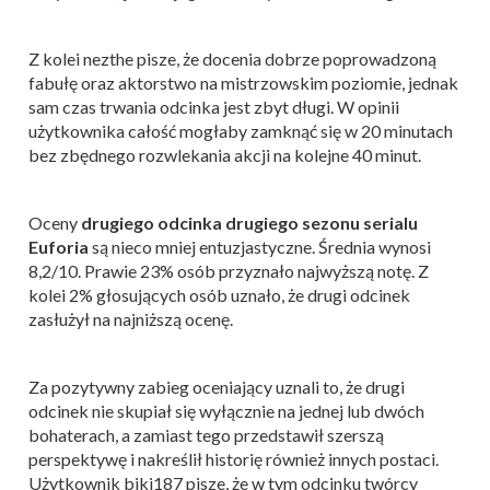
Z kolei nezthe pisze, że docenia dobrze poprowadzoną
fabułę oraz aktorstwo na mistrzowskim poziomie, jednak
sam czas trwania odcinka jest zbyt długi. W opinii
użytkownika całość mogłaby zamknąć się w 20 minutach
bez zbędnego rozwlekania akcji na kolejne 40 minut.
Oceny
drugiego odcinka drugiego sezonu serialu
Euforia
są nieco mniej entuzjastyczne. Średnia wynosi
8,2/10. Prawie 23% osób przyznało najwyższą notę. Z
kolei 2% głosujących osób uznało, że drugi odcinek
zasłużył na najniższą ocenę.
Za pozytywny zabieg oceniający uznali to, że drugi
odcinek nie skupiał się wyłącznie na jednej lub dwóch
bohaterach, a zamiast tego przedstawił szerszą
perspektywę i nakreślił historię również innych postaci.
Użytkownik biki187 pisze, że w tym odcinku twórcy