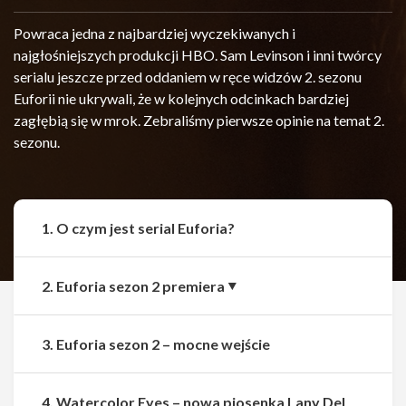
Powraca jedna z najbardziej wyczekiwanych i
najgłośniejszych produkcji HBO. Sam Levinson i inni twórcy
serialu jeszcze przed oddaniem w ręce widzów 2. sezonu
Euforii nie ukrywali, że w kolejnych odcinkach bardziej
zagłębią się w mrok. Zebraliśmy pierwsze opinie na temat 2.
sezonu.
1. O czym jest serial Euforia?
2. Euforia sezon 2 premiera
3. Euforia sezon 2 – mocne wejście
4. Watercolor Eyes – nowa piosenka Lany Del