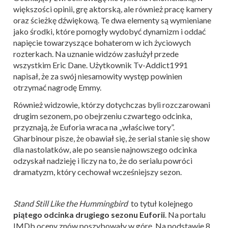
większości opinii, grę aktorską, ale również pracę kamery
oraz ścieżkę dźwiękową. Te dwa elementy są wymieniane
jako środki, które pomogły wydobyć dynamizm i oddać
napięcie towarzyszące bohaterom w ich życiowych
rozterkach. Na uznanie widzów zasłużył przede
wszystkim Eric Dane. Użytkownik Tv-Addict1991
napisał, że za swój niesamowity występ powinien
otrzymać nagrodę Emmy.
Również widzowie, którzy dotychczas byli rozczarowani
drugim sezonem, po obejrzeniu czwartego odcinka,
przyznają, że Euforia wraca na „właściwe tory”.
Gharbinour pisze, że obawiał się, że serial stanie się show
dla nastolatków, ale po seansie najnowszego odcinka
odzyskał nadzieję i liczy na to, że do serialu powróci
dramatyzm, który cechował wcześniejszy sezon.
Stand Still Like the Hummingbird
to tytuł kolejnego
piątego odcinka drugiego sezonu Euforii
. Na portalu
IMDb oceny znów poszybowały w górę. Na podstawie 8