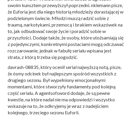
swoim kunsztem przewyższył poprzedni. nklemann pisze,
że Euforia jest dla niego historią młodzieży dorastającej w
podzielonym świecie. Młodzi muszą radzić sobie z
traumą, narkotykami, przemocą i brakiem wskazówek na
to, jak odbudować swoje życie i poradzić sobie w
przyszłości. Dodaje także, że osoby, które utożsamiają się
z pojedynczymi, konkretnymi postaciami mogą odczuwać
rozczarowanie, jednak w fabułę serialu wpisana jest
strata, z którą trzeba się pogodzić.
davrash-08835, który ocenił serial najwyższą notą, pisze,
że ósmy odcinek był najlepszym spośród wszystkich z
drugiego sezonu. Był wypełniony emocjonalnymi
momentami, które stworzyły fundamenty pod kolejną
część serialu. A agentsofsword dodaje, że są pewne
kwestie, na które nadal nie ma odpowiedzi i wszystko
wskazuje na to, że odkryjemy je wraz z nadejściem
kolejnego, trzeciego sezonu Euforii.