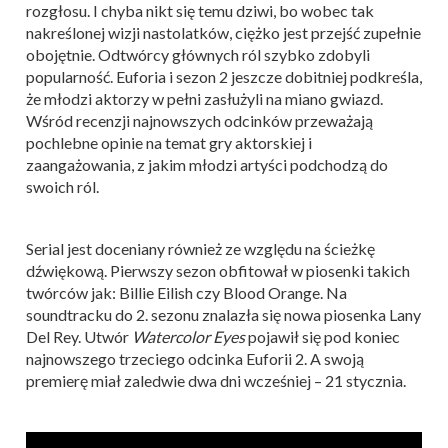
rozgłosu. I chyba nikt się temu dziwi, bo wobec tak
nakreślonej wizji nastolatków, ciężko jest przejść zupełnie
obojętnie. Odtwórcy głównych ról szybko zdobyli
popularność. Euforia i sezon 2 jeszcze dobitniej podkreśla,
że młodzi aktorzy w pełni zasłużyli na miano gwiazd.
Wśród recenzji najnowszych odcinków przeważają
pochlebne opinie na temat gry aktorskiej i
zaangażowania, z jakim młodzi artyści podchodzą do
swoich ról.
Serial jest doceniany również ze względu na ścieżkę
dźwiękową. Pierwszy sezon obfitował w piosenki takich
twórców jak: Billie Eilish czy Blood Orange. Na
soundtracku do 2. sezonu znalazła się nowa piosenka Lany
Del Rey. Utwór
Watercolor Eyes
pojawił się pod koniec
najnowszego trzeciego odcinka Euforii 2. A swoją
premierę miał zaledwie dwa dni wcześniej – 21 stycznia.