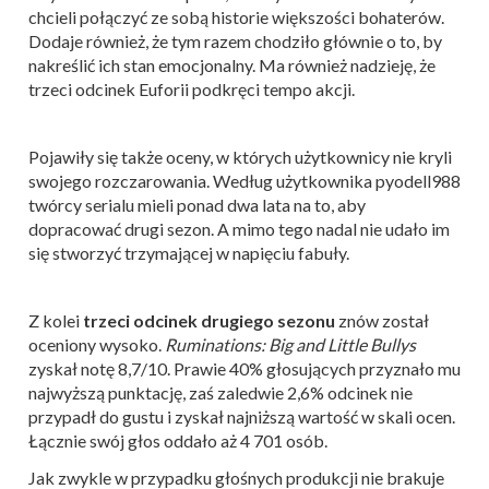
chcieli połączyć ze sobą historie większości bohaterów.
Dodaje również, że tym razem chodziło głównie o to, by
nakreślić ich stan emocjonalny. Ma również nadzieję, że
trzeci odcinek Euforii podkręci tempo akcji.
Pojawiły się także oceny, w których użytkownicy nie kryli
swojego rozczarowania. Według użytkownika pyodell988
twórcy serialu mieli ponad dwa lata na to, aby
dopracować drugi sezon. A mimo tego nadal nie udało im
się stworzyć trzymającej w napięciu fabuły.
Z kolei
trzeci odcinek drugiego sezonu
znów został
oceniony wysoko.
Ruminations: Big and Little Bullys
zyskał notę 8,7/10. Prawie 40% głosujących przyznało mu
najwyższą punktację, zaś zaledwie 2,6% odcinek nie
przypadł do gustu i zyskał najniższą wartość w skali ocen.
Łącznie swój głos oddało aż 4 701 osób.
Jak zwykle w przypadku głośnych produkcji nie brakuje