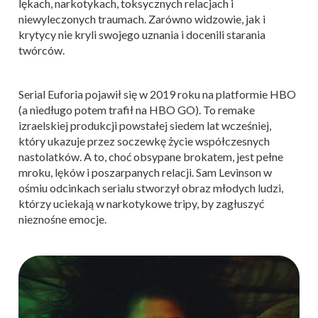
lękach, narkotykach, toksycznych relacjach i
niewyleczonych traumach. Zarówno widzowie, jak i
krytycy nie kryli swojego uznania i docenili starania
twórców.
Serial Euforia pojawił się w 2019 roku na platformie HBO
(a niedługo potem trafił na HBO GO). To remake
izraelskiej produkcji powstałej siedem lat wcześniej,
który ukazuje przez soczewkę życie współczesnych
nastolatków. A to, choć obsypane brokatem, jest pełne
mroku, lęków i poszarpanych relacji. Sam Levinson w
ośmiu odcinkach serialu stworzył obraz młodych ludzi,
którzy uciekają w narkotykowe tripy, by zagłuszyć
nieznośne emocje.