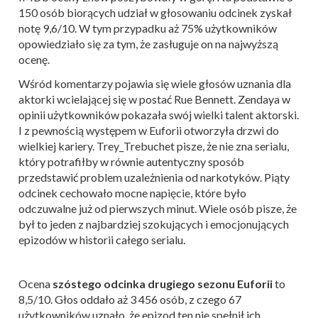
150 osób biorących udział w głosowaniu odcinek zyskał
notę 9,6/10. W tym przypadku aż 75% użytkowników
opowiedziało się za tym, że zasługuje on na najwyższą
ocenę.
Wśród komentarzy pojawia się wiele głosów uznania dla
aktorki wcielającej się w postać Rue Bennett. Zendaya w
opinii użytkowników pokazała swój wielki talent aktorski.
I z pewnością występem w Euforii otworzyła drzwi do
wielkiej kariery. Trey_Trebuchet pisze, że nie zna serialu,
który potrafiłby w równie autentyczny sposób
przedstawić problem uzależnienia od narkotyków. Piąty
odcinek cechowało mocne napięcie, które było
odczuwalne już od pierwszych minut. Wiele osób pisze, że
był to jeden z najbardziej szokujących i emocjonujących
epizodów w historii całego serialu.
Ocena
szóstego odcinka drugiego sezonu Euforii
to
8,5/10. Głos oddało aż 3 456 osób, z czego 67
użytkowników uznało, że epizod ten nie spełnił ich