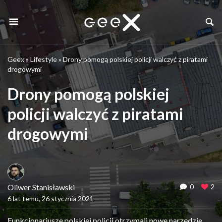
Geex
»
Lifestyle
»
Drony pomogą polskiej policji walczyć z piratami
drogowymi
Drony pomogą polskiej
policji walczyć z piratami
drogowymi
Oliwer Stanisławski
0
2
6 lat temu, 26 stycznia 2021
Funkcjonariusze polskiej policji otrzymali nowe narzędzie,