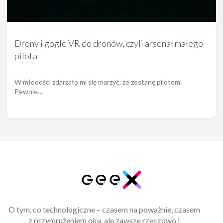
Drony i gogle VR do dronów, czyli arsenał małego
pilota
W młodości zdarzało mi się marzyć, że zostanę pilotem.
Pewnie…
O tym, co technologiczne – czasem na poważnie, czasem
z przymrużeniem oka, ale zawsze rzeczowo i