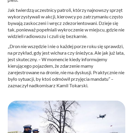
Jak twierdzą uczestnicy patroli, którzy najnowszy sprzęt
wykorzystywali w akcji, kierowcy po zatrzymaniu często
bywają zaskoczeni i wręcz zdezorientowani. Dzieje się
tak, ponieważ popełniali wykroczenie w miejscu, gdzie nie
widzieli radiowozu i czuli się bezkarnie.
„Dron nie wszędzie i nie o każdej porze roku się sprawdzi,
na przykład, gdy jest wichura czy śnieżyca. Ale jak już lata,
jest skuteczny. – W momencie kiedy informujemy
kierującego pojazdem, że zdarzenie mamy
zarejestrowane na dronie, nie ma dyskusji. Praktycznie nie
było sytuacji, by ktoś odmówił przyjęcia mandatu” –
zaznaczył nadkomisarz Kamil Tokarski.