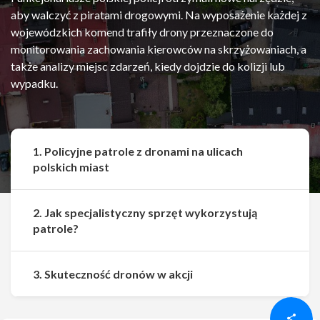
aby walczyć z piratami drogowymi. Na wyposażenie każdej z
wojewódzkich komend trafiły drony przeznaczone do
monitorowania zachowania kierowców na skrzyżowaniach, a
także analizy miejsc zdarzeń, kiedy dojdzie do kolizji lub
wypadku.
1. Policyjne patrole z dronami na ulicach
polskich miast
2. Jak specjalistyczny sprzęt wykorzystują
patrole?
Udostępnij
Udostępnij
3. Skuteczność dronów w akcji