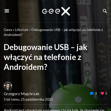
Geex
»
Lifestyle
»
Debugowanie USB – jak włączyć na telefonie z
Androidem?
Debugowanie USB – jak
włączyć na telefonie z
Androidem?
Grzegorz Majchrzak
3
5
5 lat temu, 25 października 2021
Android jest otwartym systemem i to na tyle, że dostanie się