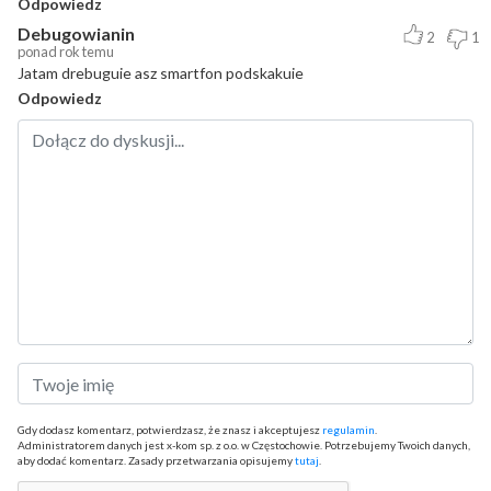
Odpowiedz
Debugowianin
2
1
ponad rok temu
Jatam drebuguie asz smartfon podskakuie
Odpowiedz
Gdy dodasz komentarz, potwierdzasz, że znasz i akceptujesz
regulamin
.
Administratorem danych jest x-kom sp. z o.o. w Częstochowie. Potrzebujemy Twoich danych,
aby dodać komentarz. Zasady przetwarzania opisujemy
tutaj
.