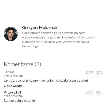
Grzegorz Majchrzak
Umiejętność sprawnego poruszania palcami
wyćwiczoną grą na gitarze i kręceniem długopisem
wykorzystał do pisania wymyślnych tekstów o
technologii.
Komentarze (3)
Janek
7
0
ponad rok temu
Jak to zrobić przy czarnym ekranie i niedziałającym dotyku?
Odpowiedz
Krzysztof
2
1
ponad rok temu
Bardzo dobre pytanie