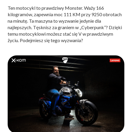
Ten motocykl to prawdziwy Monster. Waży 166
kilogramów, zapewnia moc 111 KM przy 9250 obrotach
na minutę. Ta maszyna to wyzwanie jedynie dla
najlepszych. Tęsknisz za graniem w „Cyberpunk”? Dzięki
temu motocyklowi możesz stać się V w prawdziwym
życiu. Podejmiesz się tego wyzwania?