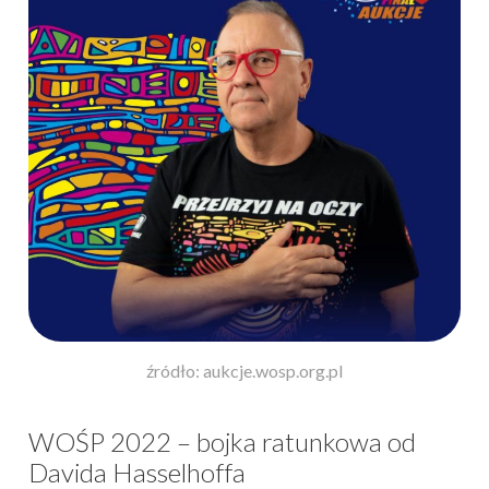
źródło: aukcje.wosp.org.pl
WOŚP 2022 – bojka ratunkowa od
Davida Hasselhoffa