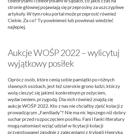
celebrytami i celebrytkami w sądach, co jakiś czas na
stronie głównej pojawiają się przeprosiny za uszczypliwe
artykuły. W tym roku portal może przeprosić również
Ciebie. Za co? Ty powinieneś lub powinnaś wiedzieć
najlepiej.
Aukcje WOŚP 2022 – wylicytuj
wyjątkowy posiłek
Oprócz osób, które cenią sobie pamiątki po różnych
sławnych osobach, jest też szerokie grono ludzi, którzy
wolą cieszyć się jakimś konkretnym przeżyciem,
wydarzeniem, przygodą. Dla nich również znajdą się
aukcje WOŚP 2022. Kto z nas nie chciałby zjeść kolacji z
prowadzącym „Familiady”? Nie ma nic lepszego niż dobry
suchar przed rozpoczęciem posiłku. Fani i fanki literatury
mogą natomiast wziąć udział w licytacji kolacji
przygotowanej zgodnie z zaleceniami z trylogii Henryka