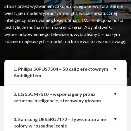
Stoisz przed wyzwaniem zakupu nowego telewizora, ale nie
wiesz, jaki model wybrać? Ambilight, wsparcie sztucznej
inteligencji, sterowanie głosem, Smart TV… funkcjonalności
jest tyle, że można o nich nakręcić serial. Aby ułatwić Ci
wybór odpowiedniego telewizora, wybraliśmy 5 – naszym
zdaniem najlepszych – modeli, na które warto zwrócić uwagę.
1. Philips 50PUS7504 – 50 cali z efektownym
Ambilightem
2. LG 55UM7510 – wspomagany przez
sztuczną inteligencję, sterowany głosem
3. Samsung UE55RU7172 – żywe, naturalne
kolory w rozsądnej cenie