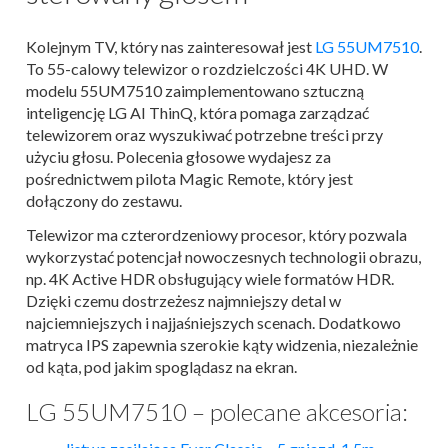
Kolejnym TV, który nas zainteresował jest
LG 55UM7510
.
To 55-calowy telewizor o rozdzielczości 4K UHD. W
modelu 55UM7510 zaimplementowano sztuczną
inteligencję LG AI ThinQ, która pomaga zarządzać
telewizorem oraz wyszukiwać potrzebne treści przy
użyciu głosu. Polecenia głosowe wydajesz za
pośrednictwem pilota Magic Remote, który jest
dołączony do zestawu.
Telewizor ma czterordzeniowy procesor, który pozwala
wykorzystać potencjał nowoczesnych technologii obrazu,
np. 4K Active HDR obsługujący wiele formatów HDR.
Dzięki czemu dostrzeżesz najmniejszy detal w
najciemniejszych i najjaśniejszych scenach. Dodatkowo
matryca IPS zapewnia szerokie kąty widzenia, niezależnie
od kąta, pod jakim spoglądasz na ekran.
LG 55UM7510 – polecane akcesoria: