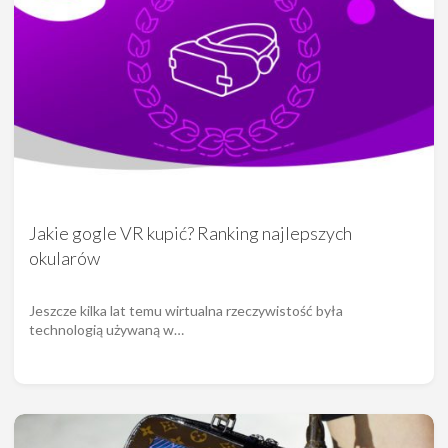
Jakie gogle VR kupić? Ranking najlepszych
okularów
Jeszcze kilka lat temu wirtualna rzeczywistość była
technologią używaną w…