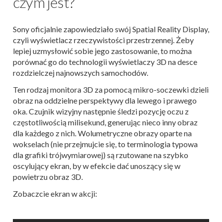
czym jest?
Sony oficjalnie zapowiedziało swój Spatial Reality Display,
czyli wyświetlacz rzeczywistości przestrzennej. Żeby
lepiej uzmysłowić sobie jego zastosowanie, to można
porównać go do technologii wyświetlaczy 3D na desce
rozdzielczej najnowszych samochodów.
Ten rodzaj monitora 3D za pomocą mikro-soczewki dzieli
obraz na oddzielne perspektywy dla lewego i prawego
oka. Czujnik wizyjny następnie śledzi pozycję oczu z
częstotliwością milisekund, generując nieco inny obraz
dla każdego z nich. Wolumetryczne obrazy oparte na
wokselach (nie przejmujcie się, to terminologia typowa
dla grafiki trójwymiarowej) są rzutowane na szybko
oscylujący ekran, by w efekcie dać unoszący się w
powietrzu obraz 3D.
Zobaczcie ekran w akcji: