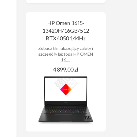
HP Omen 16 i5-
13420H/16GB/512
RTX4050 144Hz
Zobacz film ukazujący zalety i
szczegóły laptopa HP OMEN
16.…
4 899,00 zł