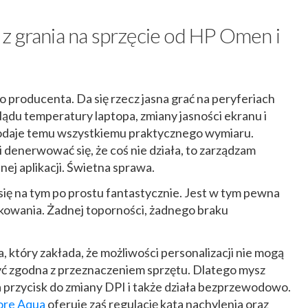
z grania na sprzęcie od HP Omen i
go producenta. Da się rzecz jasna grać na peryferiach
ądu temperatury laptopa, zmiany jasności ekranu i
dodaje temu wszystkiemu praktycznego wymiaru.
i denerwować się, że coś nie działa, to zarządzam
ej aplikacji. Świetna sprawa.
 się na tym po prostu fantastycznie. Jest w tym pewna
tkowania. Żadnej toporności, żadnego braku
, który zakłada, że możliwości personalizacji nie mogą
być zgodna z przeznaczeniem sprzętu. Dlatego mysz
 przycisk do zmiany DPI i także działa bezprzewodowo.
Core Aqua
oferuje zaś regulację kąta nachylenia oraz