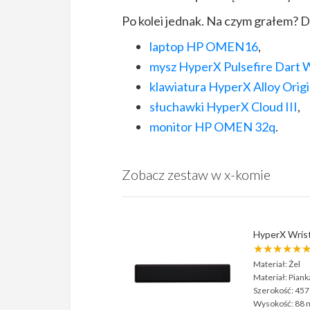
Po kolei jednak. Na czym grałem? D
laptop HP OMEN16
,
mysz HyperX Pulsefire Dart W
klawiatura HyperX Alloy Orig
słuchawki HyperX Cloud III
,
monitor HP OMEN 32q
.
Zobacz zestaw w x-komie
HyperX Wris
★★★★★
Materiał:
Żel
Materiał:
Piank
Szerokość:
45
Wysokość:
88