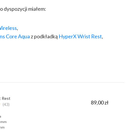
o dyspozycji miałem:
ireless
,
ins Core Aqua
z podkładką
HyperX Wrist Rest
,
t Rest
89,00 zł
★
(43)
a
7 mm
 mm