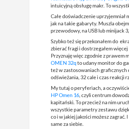
intuicyjną obsługę makr. To wszyst
Całe doświadczenie uprzyjemniał 
jak na takie gabaryty. Muszla obejm
przewodowy, na USB lub minijack 3
Szybko też się przekonałem do ekran
zbierać fragi i dostrzegałem więcej
Przyznaję więc zgodnie z prawem mó
OMEN 32q
to udany monitor do gami
też w zastosowaniach graficznych 
odświeżania, 32 cale i czas reakcji
My tutaj o peryferiach, a oczywiści
HP Omen 16
, czyli centrum dowod
kapitański. To przecież na nim uruc
wszystkie parametry zestawu dzięk
co i w jakiej jakości możesz zagrać
same za siebie.