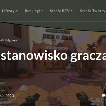
Lifestyle
Rankingi
Strefa RTV
Strefa Twórcy
HP i HyperX
tanowisko gracza
śnia 2023