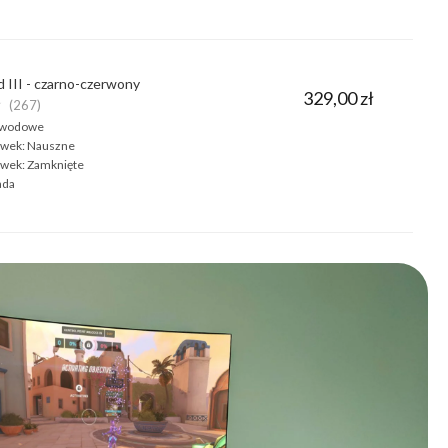
 III - czarno-czerwony
329,00 zł
★
(267)
ewodowe
wek:
Nauszne
wek:
Zamknięte
ada