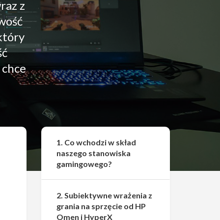
raz z
iwość
który
ść
 chce
Udostępnij
1. Co wchodzi w skład
naszego stanowiska
gamingowego?
2. Subiektywne wrażenia z
grania na sprzęcie od HP
Omen i HyperX