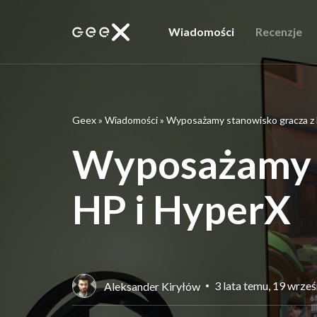
Wiadomości
Recenzje
Geex
»
Wiadomości
»
Wyposażamy stanowisko gracza z 
Wyposażamy s
HP i HyperX
3 lata temu, 19 wrze
Aleksander Kiryłów