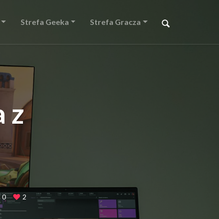
Strefa Geeka
Strefa Gracza
 z
0
2