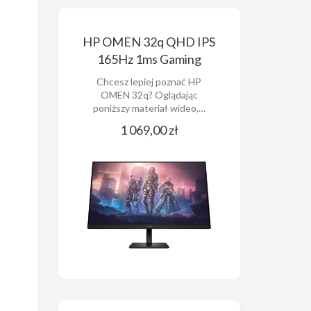
HP OMEN 32q QHD IPS
165Hz 1ms Gaming
Chcesz lepiej poznać HP
OMEN 32q? Oglądając
poniższy materiał wideo,…
1 069,00 zł