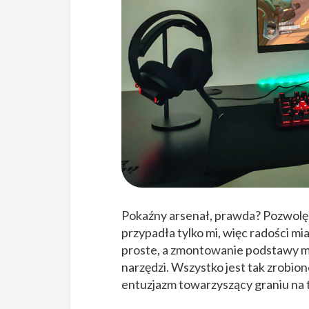
Pokaźny arsenał, prawda? Pozwolę 
przypadła tylko mi, więc radości mi
proste, a zmontowanie podstawy mon
narzędzi. Wszystko jest tak zrobione
entuzjazm towarzyszący graniu na t