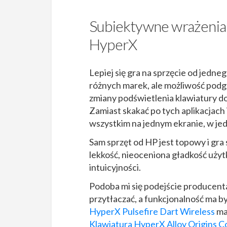
Subiektywne wrażenia 
HyperX
Lepiej się gra na sprzęcie od jedne
różnych marek, ale możliwość podgl
zmiany podświetlenia klawiatury 
Zamiast skakać po tych aplikacjach 
wszystkim na jednym ekranie, w jedn
Sam sprzęt od HP jest topowy i gra
lekkość, nieoceniona gładkość uży
intuicyjności.
Podoba mi się podejście producenta
przytłaczać, a funkcjonalność ma 
HyperX Pulsefire Dart
Wireless
ma
Klawiatura HyperX Alloy Origins 