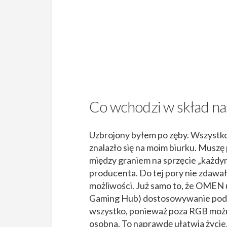
Co wchodzi w skład n
Uzbrojony byłem po zęby. Wszystko
znalazło się na moim biurku. Muszę
między graniem na sprzęcie „każdym 
producenta. Do tej pory nie zdawał
możliwości. Już samo to, że OMEN 
Gaming Hub) dostosowywanie podświ
wszystko, ponieważ poza RGB możn
osobna. To naprawdę ułatwia życie