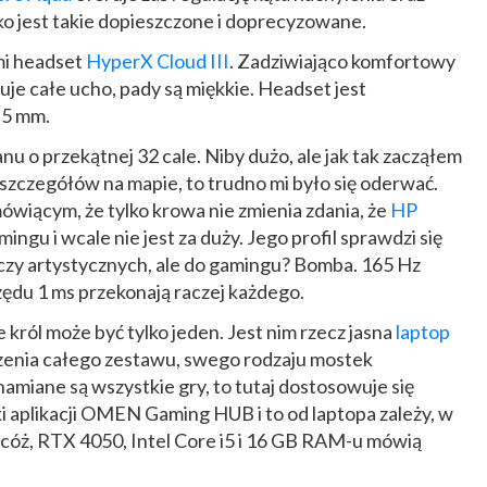
ko jest takie dopieszczone i doprecyzowane.
mi headset
HyperX Cloud III
. Zadziwiająco komfortowy
uje całe ucho, pady są miękkie. Headset jest
,5 mm.
u o przekątnej 32 cale. Niby dużo, ale jak tak zacząłem
 szczegółów na mapie, to trudno mi było się oderwać.
wiącym, że tylko krowa nie zmienia zdania, że
HP
ngu i wcale nie jest za duży. Jego profil sprawdzi się
czy artystycznych, ale do gamingu? Bomba. 165 Hz
 rzędu 1 ms przekonają raczej każdego.
e król może być tylko jeden. Jest nim rzecz jasna
laptop
zenia całego zestawu, swego rodzaju mostek
hamiane są wszystkie gry, to tutaj dostosowuje się
i aplikacji OMEN Gaming HUB i to od laptopa zależy, w
. I cóż, RTX 4050, Intel Core i5 i 16 GB RAM-u mówią