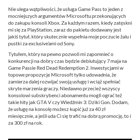
Nie ulega wątpliwości, że usługa Game Pass to jeden z
mocniejszych argumentów Microsoftu przekonujących
do zakupu konsoli Xbox. Za każdym razem, kiedy zatęskni
mi się za PlayStation, zaraz do pakietu dodawany jest
jakiś tytuł, który skutecznie wypełnia moje poczucie żalu i
pustki za exclusive’ami od Sony.
Tytułem, który na pewno pozwoli mi zapomnieć o
konkurencji na dobry czas będzie debiutujący 7 maja na
Game Passie Red Dead Redemption 2. Inwestycjami w
topowe propozycje Microsoft tylko udowadnia, że
zamierza dalej rozwijać swoją usługę i wciąż spełniać
skryte marzenia graczy. Niedawno przecież wszyscy
konsolowi subskrybenci abonamentu mogli ograć też
takie hity jak GTA V czy Wiedźmin 3: Dziki Gon. Dodam,
że usługę na konsolę możesz kupić już za 40 zł
miesięcznie, a jeśli uda Ci się trafić na dobrą promocję, to i
za 300 zł na rok.