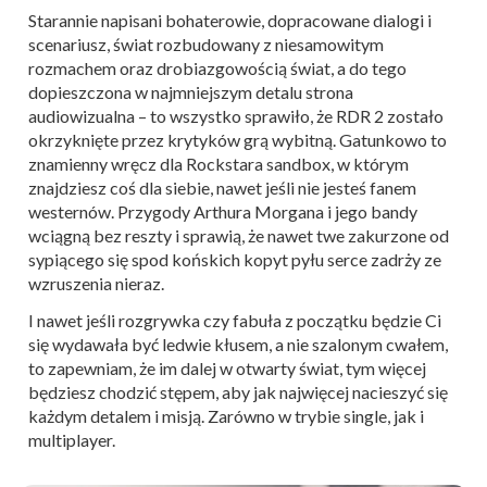
Starannie napisani bohaterowie, dopracowane dialogi i
scenariusz, świat rozbudowany z niesamowitym
rozmachem oraz drobiazgowością świat, a do tego
dopieszczona w najmniejszym detalu strona
audiowizualna – to wszystko sprawiło, że RDR 2 zostało
okrzyknięte przez krytyków grą wybitną. Gatunkowo to
znamienny wręcz dla Rockstara sandbox, w którym
znajdziesz coś dla siebie, nawet jeśli nie jesteś fanem
westernów. Przygody Arthura Morgana i jego bandy
wciągną bez reszty i sprawią, że nawet twe zakurzone od
sypiącego się spod końskich kopyt pyłu serce zadrży ze
wzruszenia nieraz.
I nawet jeśli rozgrywka czy fabuła z początku będzie Ci
się wydawała być ledwie kłusem, a nie szalonym cwałem,
to zapewniam, że im dalej w otwarty świat, tym więcej
będziesz chodzić stępem, aby jak najwięcej nacieszyć się
każdym detalem i misją. Zarówno w trybie single, jak i
multiplayer.