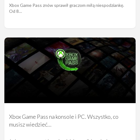
Xbox Game Pass znów sprawił graczom miłą niespodziankę.
Od 8…
Xbox Game Pass na konsole i PC. Wszystko, co
musisz wiedzieć…