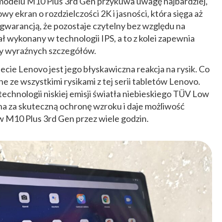
w modelu M10 Plus 3rd Gen przykuwa uwagę najbardziej,
wy ekran o rozdzielczości 2K i jasności, która sięga aż
t gwarancją, że pozostaje czytelny bez względu na
ł wykonany w technologii IPS, a to z kolei zapewnia
sy wyraźnych szczegółów.
ie Lenovo jest jego błyskawiczna reakcja na rysik. Co
ne ze wszystkimi rysikami z tej serii tabletów Lenovo.
 technologii niskiej emisji światła niebieskiego TÜV Low
lna za skuteczną ochronę wzroku i daje możliwość
 M10 Plus 3rd Gen przez wiele godzin.