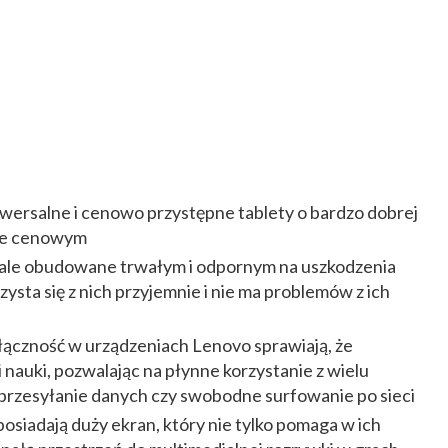
iwersalne i cenowo przystępne tablety o bardzo dobrej
ale cenowym
e, ale obudowane trwałym i odpornym na uszkodzenia
rzysta się z nich przyjemnie i nie ma problemów z ich
ączność w urządzeniach Lenovo sprawiają, że
i nauki, pozwalając na płynne korzystanie z wielu
e przesyłanie danych czy swobodne surfowanie po sieci
osiadają duży ekran, który nie tylko pomaga w ich