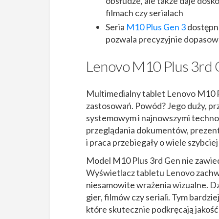
obsłudze, ale także daje dosk
filmach czy serialach
Seria
M10 Plus Gen 3
dostępna
pozwala precyzyjnie dopasowa
Lenovo M10 Plus 3rd G
Multimedialny tablet Lenovo M10 P
zastosowań. Powód? Jego duży, pr
systemowym i najnowszymi technol
przeglądania dokumentów, prezentac
i praca przebiegały o wiele szybcie
Model M10 Plus 3rd Gen nie zawiedz
Wyświetlacz tabletu Lenovo zachwy
niesamowite wrażenia wizualne. Dz
gier, filmów czy seriali. Tym bardzie
które skutecznie podkręcają jakość