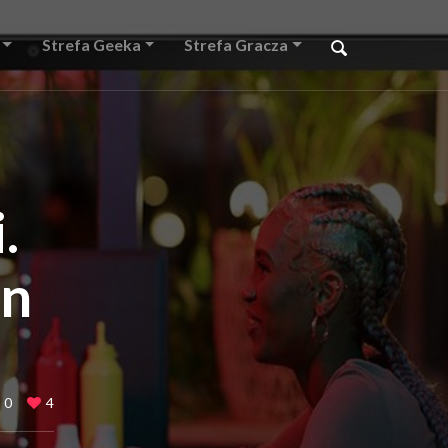
Strefa Geeka
Strefa Gracza
.
en
0
4