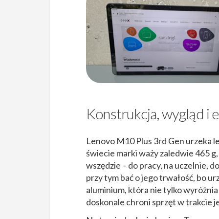
Konstrukcja, wygląd i 
Lenovo M10 Plus 3rd Gen urzeka le
świecie marki waży zaledwie 465 g
wszędzie – do pracy, na uczelnie, do 
przy tym bać o jego trwałość, bo u
aluminium, która nie tylko wyróżni
doskonale chroni sprzęt w trakcie