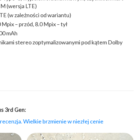
IM (wersja LTE)
LTE (w zależności od wariantu)
pix – przód, 8.0 Mpix – tył
700 mAh
ikami stereo zoptymalizowanymi pod kątem Dolby
s 3rd Gen:
recenzja. Wielkie brzmienie w niezłej cenie