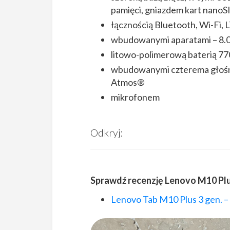
pamięci, gniazdem kart nanoS
łącznością Bluetooth, Wi-Fi, 
wbudowanymi aparatami – 8.0 M
litowo-polimerową baterią 7
wbudowanymi czterema głośn
Atmos®
mikrofonem
Odkryj:
Sprawdź recenzję Lenovo M10 Plu
Lenovo Tab M10 Plus 3 gen. – 