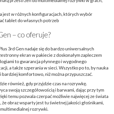
onałą przestrzeń do multimedialnej rozrywki w grach,
 jest w różnych konfiguracjach, których wybór
ć tablet do własnych potrzeb
en – co oferuje?
lus 3rd Gen nadaje się do bardzo uniwersalnych
zestronny ekran w pakiecie z doskonałym zapleczem
ogiami to gwarancja płynnego i wygodnego
ji, a także szperania w sieci. Wszystko po to, by nauka
j i bardziej komfortowo, niż można przypuszczać.
ie również, gdy przyjdzie czas na rozrywkę.
ca swoją szczegółowością i barwami, dając przy tym
ięki temu pozwala czerpać możliwie najwięcej ze świata
j, że obraz wsparty jest tu świetnej jakości głośnikami,
 multimedialnej rozrywki.