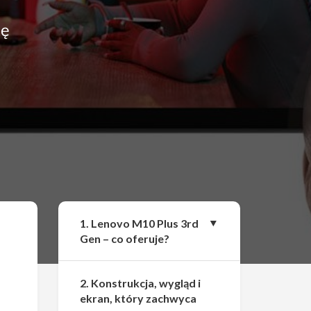
kę
Udostępnij
1. Lenovo M10 Plus 3rd
Gen – co oferuje?
2. Konstrukcja, wygląd i
ekran, który zachwyca