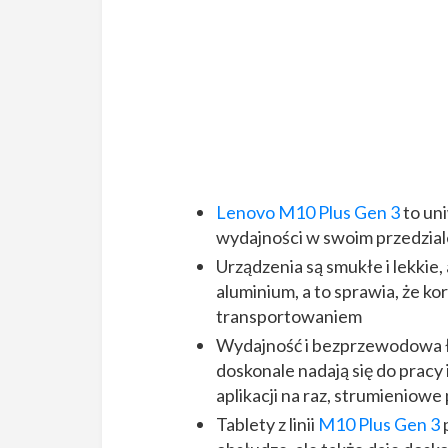
Lenovo M10 Plus Gen 3
to un
wydajności w swoim przedzi
Urządzenia są smukłe i lekki
aluminium, a to sprawia, że ko
transportowaniem
Wydajność i bezprzewodowa ł
doskonale nadają się do pracy 
aplikacji na raz, strumieniow
Tablety z linii
M10 Plus Gen 3
p