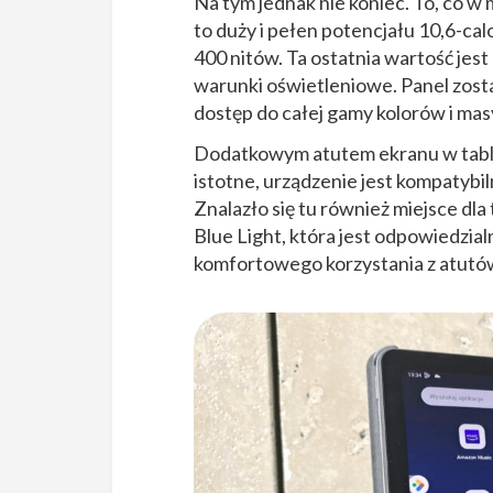
Na tym jednak nie koniec. To, co 
to duży i pełen potencjału 10,6-calo
400 nitów. Ta ostatnia wartość jes
warunki oświetleniowe. Panel zosta
dostęp do całej gamy kolorów i ma
Dodatkowym atutem ekranu w tablec
istotne, urządzenie jest kompatybil
Znalazło się tu również miejsce dla
Blue Light, która jest odpowiedzia
komfortowego korzystania z atutów