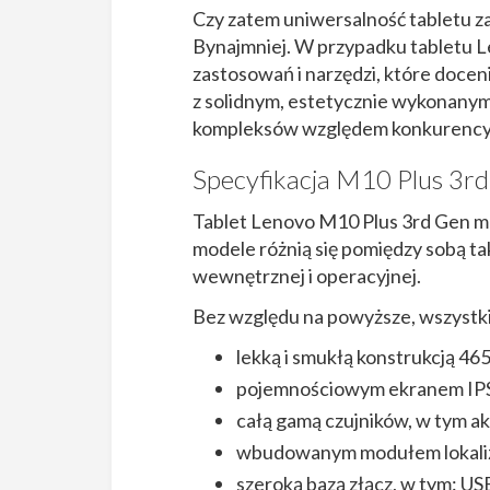
Czy zatem uniwersalność tabletu z
Bynajmniej. W przypadku tabletu Le
zastosowań i narzędzi, które doce
z solidnym, estetycznie wykonanym
kompleksów względem konkurency
Specyfikacja M10 Plus 3r
Tablet Lenovo M10 Plus 3rd Gen mo
modele różnią się pomiędzy sobą t
wewnętrznej i operacyjnej.
Bez względu na powyższe, wszystki
lekką i smukłą konstrukcją 465
pojemnościowym ekranem IPS 
całą gamą czujników, w tym ak
wbudowanym modułem lokaliz
szeroką bazą złącz, w tym: U