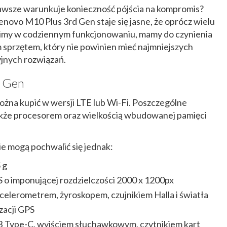
awsze warunkuje konieczność pójścia na kompromis?
novo M10 Plus 3rd Gen staje się jasne, że oprócz wielu
nimy w codziennym funkcjonowaniu, mamy do czynienia
 sprzętem, który nie powinien mieć najmniejszych
jnych rozwiązań.
d Gen
żna kupić w wersji LTE lub Wi-Fi. Poszczególne
akże procesorem oraz wielkością wbudowanej pamięci
e mogą pochwalić się jednak:
 g
o imponującej rozdzielczości 2000 x 1200px
celerometrem, żyroskopem, czujnikiem Halla i światła
acji GPS
SB Type-C, wyjściem słuchawkowym, czytnikiem kart