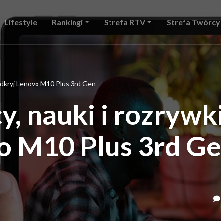
Lifestyle
Rankingi
Strefa RTV
Strefa Twórcy
 Odkryj Lenovo M10 Plus 3rd Gen
y, nauki i rozrywki
o M10 Plus 3rd G