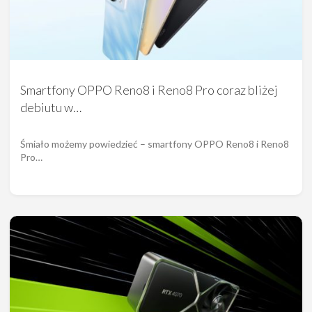
Smartfony OPPO Reno8 i Reno8 Pro coraz bliżej
debiutu w…
Śmiało możemy powiedzieć – smartfony OPPO Reno8 i Reno8
Pro…