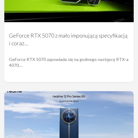
GeForce RTX 5070 z mało imponującą specyfikacją
i coraz…
GeForce RTX 5070 zapowiada się na godnego następcę RTX-a
4070.…