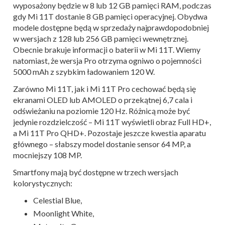
wyposażony będzie w 8 lub 12 GB pamięci RAM, podczas
gdy Mi 11T dostanie 8 GB pamięci operacyjnej. Obydwa
modele dostępne będą w sprzedaży najprawdopodobniej
w wersjach z 128 lub 256 GB pamięci wewnętrznej.
Obecnie brakuje informacji o baterii w Mi 11T. Wiemy
natomiast, że wersja Pro otrzyma ogniwo o pojemności
5000 mAh z szybkim ładowaniem 120 W.
Zarówno Mi 11T, jak i Mi 11T Pro cechować będą się
ekranami OLED lub AMOLED o przekątnej 6,7 cala i
odświeżaniu na poziomie 120 Hz. Różnicą może być
jedynie rozdzielczość – Mi 11T wyświetli obraz Full HD+,
a Mi 11T Pro QHD+. Pozostaje jeszcze kwestia aparatu
głównego – słabszy model dostanie sensor 64 MP, a
mocniejszy 108 MP.
Smartfony mają być dostępne w trzech wersjach
kolorystycznych:
Celestial Blue,
Moonlight White,