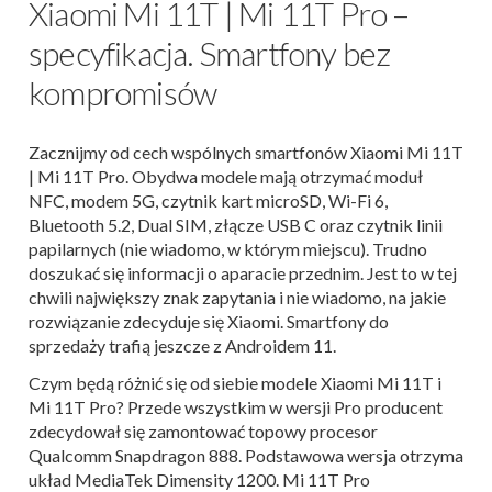
Xiaomi Mi 11T | Mi 11T Pro –
specyfikacja. Smartfony bez
kompromisów
Zacznijmy od cech wspólnych smartfonów Xiaomi Mi 11T
| Mi 11T Pro. Obydwa modele mają otrzymać moduł
NFC, modem 5G, czytnik kart microSD, Wi-Fi 6,
Bluetooth 5.2, Dual SIM, złącze USB C oraz czytnik linii
papilarnych (nie wiadomo, w którym miejscu). Trudno
doszukać się informacji o aparacie przednim. Jest to w tej
chwili największy znak zapytania i nie wiadomo, na jakie
rozwiązanie zdecyduje się Xiaomi. Smartfony do
sprzedaży trafią jeszcze z Androidem 11.
Czym będą różnić się od siebie modele Xiaomi Mi 11T i
Mi 11T Pro? Przede wszystkim w wersji Pro producent
zdecydował się zamontować topowy procesor
Qualcomm Snapdragon 888. Podstawowa wersja otrzyma
układ MediaTek Dimensity 1200. Mi 11T Pro