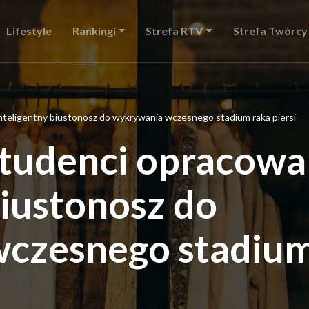
Lifestyle
Rankingi
Strefa RTV
Strefa Twórcy
inteligentny biustonosz do wykrywania wczesnego stadium raka piersi
tudenci opracowal
biustonosz do
czesnego stadiu