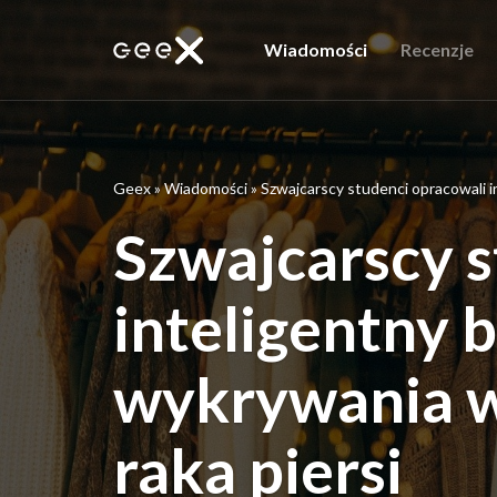
Wiadomości
Recenzje
Geex
»
Wiadomości
»
Szwajcarscy studenci opracowali 
Szwajcarscy s
inteligentny 
wykrywania w
raka piersi