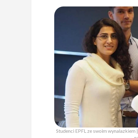
Studenci EPFL ze swoim wynalazkiem | 
e