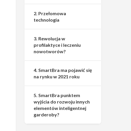
2. Przełomowa
technologia
3. Rewolucja w
profilaktyce i leczeniu
nowotworów?
4. SmartBra ma pojawić się
na rynku w 2021 roku
5. SmartBra punktem
wyjścia do rozwoju innych
elementów inteligentnej
garderoby?