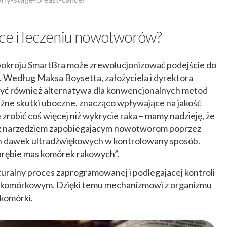
yce i leczeniu nowotworów?
 pokroju SmartBra może zrewolucjonizować podejście do
 Według Maksa Boysetta, założyciela i dyrektora
yć również alternatywa dla konwencjonalnych metod
ażne skutki uboczne, znacząco wpływające na jakość
zrobić coś więcej niż wykrycie raka – mamy nadzieję, że
eż narzędziem zapobiegającym nowotworom poprzez
ch dawek ultradźwiękowych w kontrolowany sposób.
brębie mas komórek rakowych”.
turalny proces zaprogramowanej i podlegającej kontroli
lokomórkowym. Dzięki temu mechanizmowi z organizmu
komórki.