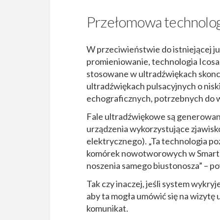
Przełomowa technolog
W przeciwieństwie do istniejącej j
promieniowanie, technologia Icosa
stosowane w ultradźwiękach skonc
ultradźwiękach pulsacyjnych o nisk
echograficznych, potrzebnych do 
Fale ultradźwiękowe są generowan
urządzenia wykorzystujące zjawisk
elektrycznego). „Ta technologia 
komórek nowotworowych w SmartBr
noszenia samego biustonosza” – pow
Tak czy inaczej, jeśli system wykr
aby ta mogła umówić się na wizytę 
komunikat.