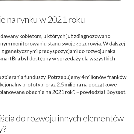
ię na rynku w 2021 roku
dawany kobietom, u których już zdiagnozowano
nym monitorowaniu stanu swojego zdrowia. W dalszej
et z genetycznymi predyspozycjami do rozwoju raka.
y SmartBra był dostępny w sprzedaży dla wszystkich
 zbierania funduszy. Potrzebujemy 4 milionów franków
nkcjonalny prototyp, oraz 2,5 miliona na początkowe
lanowane obecnie na 2021 rok”. – powiedział Boysset.
ścia do rozwoju innych elementów
y?