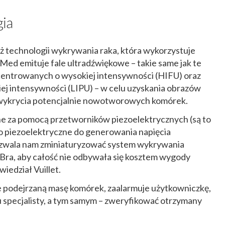
ia
uż technologii wykrywania raka, która wykorzystuje
Med emituje fale ultradźwiękowe – takie same jak te
entrowanych o wysokiej intensywności (HIFU) oraz
iej intensywności (LIPU) – w celu uzyskania obrazów
wykrycia potencjalnie nowotworowych komórek.
e za pomocą przetworników piezoelektrycznych (są to
o piezoelektryczne do generowania napięcia
pozwala nam zminiaturyzować system wykrywania
a, aby całość nie odbywała się kosztem wygody
iedział Vuillet.
yje podejrzaną masę komórek, zaalarmuje użytkowniczkę,
u specjalisty, a tym samym – zweryfikować otrzymany