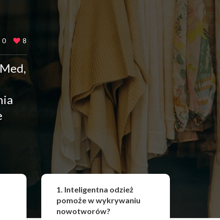
0
8
aMed,
nia
e
Udostępnij
1. Inteligentna odzież
pomoże w wykrywaniu
nowotworów?