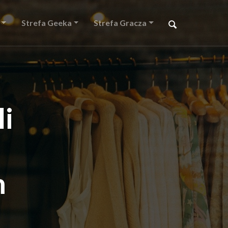
Strefa Geeka
Strefa Gracza
i
m