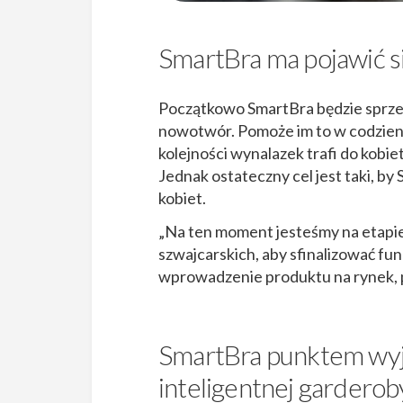
SmartBra ma pojawić s
Początkowo SmartBra będzie sprze
nowotwór. Pomoże im to w codzien
kolejności wynalazek trafi do kobi
Jednak ostateczny cel jest taki, b
kobiet.
„Na ten moment jesteśmy na etapie
szwajcarskich, aby sfinalizować fu
wprowadzenie produktu na rynek, p
SmartBra punktem wyj
inteligentnej garderob