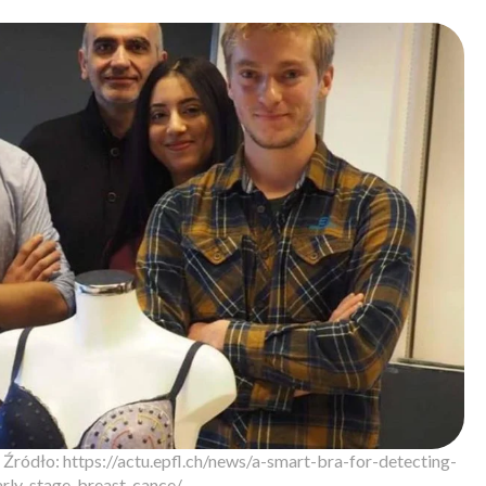
Źródło: https://actu.epfl.ch/news/a-smart-bra-for-detecting-
arly-stage-breast-cance/