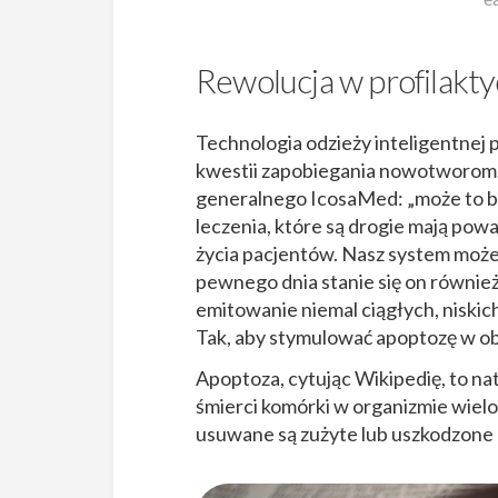
Rewolucja w profilakt
Technologia odzieży inteligentnej
kwestii zapobiegania nowotworom.
generalnego IcosaMed: „może to b
leczenia, które są drogie mają pow
życia pacjentów. Nasz system może 
pewnego dnia stanie się on równi
emitowanie niemal ciągłych, niski
Tak, aby stymulować apoptozę w o
Apoptoza, cytując Wikipedię, to na
śmierci komórki w organizmie wie
usuwane są zużyte lub uszkodzone 