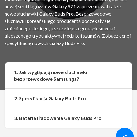
nowej serii flagowców Galaxy S21 zaprezentował także
nowe słuchawki Galaxy Buds Pro. Bezprzewodowe
słuchawki koreańskiego producenta doczekały się
zmienionego desingu, jeszcze lepszego nagłośnienia i
ulepszonego trybu aktywnej redukcji szumów. Zobacz cenę i
specyfikację nowych Galaxy Buds Pro.
1. Jak wyglądają nowe słuchawki
bezprzewodowe Samsunga?
2. Specyfikacja Galaxy Buds Pro
Udostępnij
Udostępnij
3. Bateria i ładowanie Galaxy Buds Pro