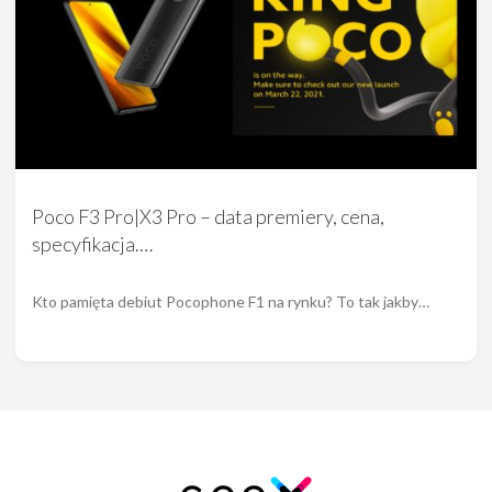
Poco F3 Pro|X3 Pro – data premiery, cena,
specyfikacja.…
Kto pamięta debiut Pocophone F1 na rynku? To tak jakby…