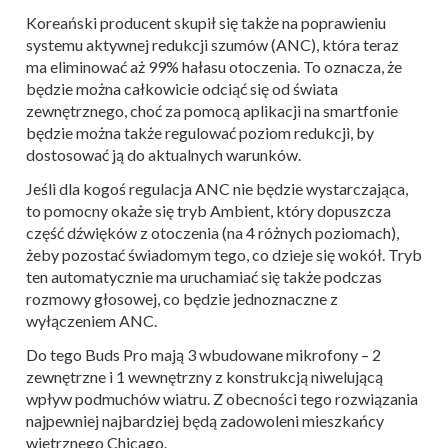
Koreański producent skupił się także na poprawieniu
systemu aktywnej redukcji szumów (ANC), która teraz
ma eliminować aż 99% hałasu otoczenia. To oznacza, że
będzie można całkowicie odciąć się od świata
zewnętrznego, choć za pomocą aplikacji na smartfonie
będzie można także regulować poziom redukcji, by
dostosować ją do aktualnych warunków.
Jeśli dla kogoś regulacja ANC nie będzie wystarczająca,
to pomocny okaże się tryb Ambient, który dopuszcza
część dźwięków z otoczenia (na 4 różnych poziomach),
żeby pozostać świadomym tego, co dzieje się wokół. Tryb
ten automatycznie ma uruchamiać się także podczas
rozmowy głosowej, co będzie jednoznaczne z
wyłączeniem ANC.
Do tego Buds Pro mają 3 wbudowane mikrofony – 2
zewnętrzne i 1 wewnętrzny z konstrukcją niwelującą
wpływ podmuchów wiatru. Z obecności tego rozwiązania
najpewniej najbardziej będą zadowoleni mieszkańcy
wietrznego Chicago.