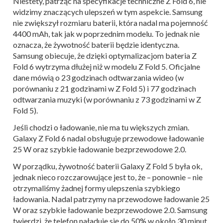
Niestety, patrząc na specyfikacje techniczne Z Fold 6, nie
widzimy znaczących ulepszeń w tym aspekcie. Samsung
nie zwiększył rozmiaru baterii, która nadal ma pojemność
4400 mAh, tak jak w poprzednim modelu. To jednak nie
oznacza, że żywotność baterii będzie identyczna.
Samsung obiecuje, że dzięki optymalizacjom bateria Z
Fold 6 wytrzyma dłużej niż w modelu Z Fold 5. Oficjalne
dane mówią o 23 godzinach odtwarzania wideo (w
porównaniu z 21 godzinami w Z Fold 5) i 77 godzinach
odtwarzania muzyki (w porównaniu z 73 godzinami w Z
Fold 5).
Jeśli chodzi o ładowanie, nie ma tu większych zmian.
Galaxy Z Fold 6 nadal obsługuje przewodowe ładowanie
25 W oraz szybkie ładowanie bezprzewodowe 2.0.
W porządku, żywotność baterii Galaxy Z Fold 5 była ok,
jednak nieco rozczarowujące jest to, że – ponownie – nie
otrzymaliśmy żadnej formy ulepszenia szybkiego
ładowania. Nadal patrzymy na przewodowe ładowanie 25
W oraz szybkie ładowanie bezprzewodowe 2.0. Samsung
twierdzi, że telefon naładuje się do 50% w około 30 minut