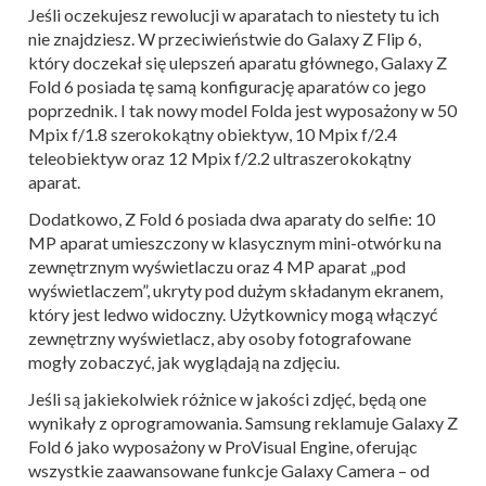
Jeśli oczekujesz rewolucji w aparatach to niestety tu ich
nie znajdziesz. W przeciwieństwie do Galaxy Z Flip 6,
który doczekał się ulepszeń aparatu głównego, Galaxy Z
Fold 6 posiada tę samą konfigurację aparatów co jego
poprzednik. I tak nowy model Folda jest wyposażony w 50
Mpix f/1.8 szerokokątny obiektyw, 10 Mpix f/2.4
teleobiektyw oraz 12 Mpix f/2.2 ultraszerokokątny
aparat.
Dodatkowo, Z Fold 6 posiada dwa aparaty do selfie: 10
MP aparat umieszczony w klasycznym mini-otwórku na
zewnętrznym wyświetlaczu oraz 4 MP aparat „pod
wyświetlaczem”, ukryty pod dużym składanym ekranem,
który jest ledwo widoczny. Użytkownicy mogą włączyć
zewnętrzny wyświetlacz, aby osoby fotografowane
mogły zobaczyć, jak wyglądają na zdjęciu.
Jeśli są jakiekolwiek różnice w jakości zdjęć, będą one
wynikały z oprogramowania. Samsung reklamuje Galaxy Z
Fold 6 jako wyposażony w ProVisual Engine, oferując
wszystkie zaawansowane funkcje Galaxy Camera – od