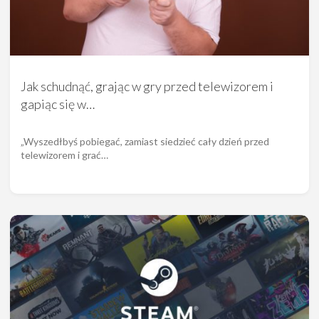
Jak schudnąć, grając w gry przed telewizorem i
gapiąc się w…
„Wyszedłbyś pobiegać, zamiast siedzieć cały dzień przed
telewizorem i grać…