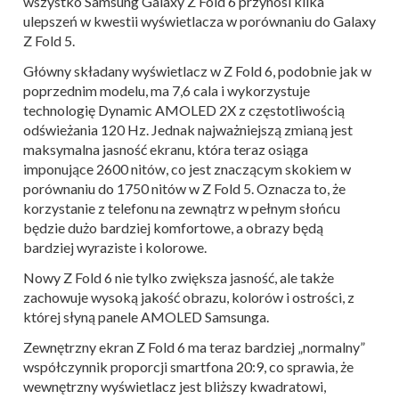
wszystko Samsung Galaxy Z Fold 6 przynosi kilka
ulepszeń w kwestii wyświetlacza w porównaniu do Galaxy
Z Fold 5.
Główny składany wyświetlacz w Z Fold 6, podobnie jak w
poprzednim modelu, ma 7,6 cala i wykorzystuje
technologię Dynamic AMOLED 2X z częstotliwością
odświeżania 120 Hz. Jednak najważniejszą zmianą jest
maksymalna jasność ekranu, która teraz osiąga
imponujące 2600 nitów, co jest znaczącym skokiem w
porównaniu do 1750 nitów w Z Fold 5. Oznacza to, że
korzystanie z telefonu na zewnątrz w pełnym słońcu
będzie dużo bardziej komfortowe, a obrazy będą
bardziej wyraziste i kolorowe.
Nowy Z Fold 6 nie tylko zwiększa jasność, ale także
zachowuje wysoką jakość obrazu, kolorów i ostrości, z
której słyną panele AMOLED Samsunga.
Zewnętrzny ekran Z Fold 6 ma teraz bardziej „normalny”
współczynnik proporcji smartfona 20:9, co sprawia, że
wewnętrzny wyświetlacz jest bliższy kwadratowi,