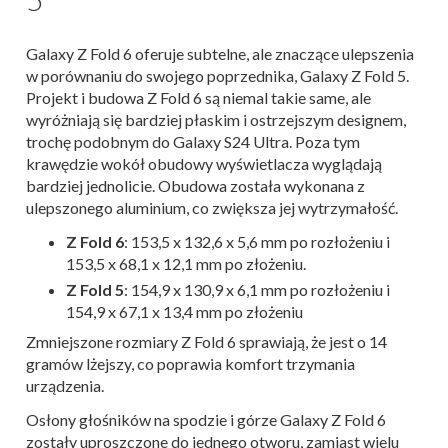
Galaxy Z Fold 6 oferuje subtelne, ale znaczące ulepszenia
w porównaniu do swojego poprzednika, Galaxy Z Fold 5.
Projekt i budowa Z Fold 6 są niemal takie same, ale
wyróżniają się bardziej płaskim i ostrzejszym designem,
trochę podobnym do Galaxy S24 Ultra. Poza tym
krawędzie wokół obudowy wyświetlacza wyglądają
bardziej jednolicie. Obudowa została wykonana z
ulepszonego aluminium, co zwiększa jej wytrzymałość.
Z Fold 6
: 153,5 x 132,6 x 5,6 mm po rozłożeniu i
153,5 x 68,1 x 12,1 mm po złożeniu.
Z Fold 5
: 154,9 x 130,9 x 6,1 mm po rozłożeniu i
154,9 x 67,1 x 13,4 mm po złożeniu
Zmniejszone rozmiary Z Fold 6 sprawiają, że jest o 14
gramów lżejszy, co poprawia komfort trzymania
urządzenia.
Osłony głośników na spodzie i górze Galaxy Z Fold 6
zostały uproszczone do jednego otworu, zamiast wielu