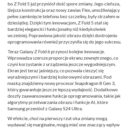
bo Z Fold 5 już przyniósł dość spore zmiany. Jego cieńsza,
lżejsza konstrukcja oraz nowy zawias Flex, umożliwiający
pełne zamknięcie telefonu bez szczeliny, były strzałem w
dziesiątkę. Dzięki tym innowacjom, Z Fold 5 stał się
bardziej elegancki i funkcjonalny niż kiedykolwiek
wcześniej. Poprawiona jakość obrazu dzięki dostrojeniu
oprogramowania również przyczyniła się do jego sukcesu.
Teraz Galaxy Z Fold 6 przynosi kolejne innowacje.
Wprowadza szersze proporcje ekranu zewnętrznego, co
czyni korzystanie z urządzenia jeszcze wygodniejszym.
Ekran jest teraz jaśniejszy, co pozwala cieszyć się
wyraźniejszymi i bardziej kolorowymi obrazami. Pod
maską znajdziemy nowy procesor Snapdragon 8 Gen 3,
który gwarantuje jeszcze lepszą wydajność. Dodatkowo
doszły zaawansowane funkcje oprogramowania, takie jak
algorytmy przetwarzania obrazu i funkcje AI, które
Samsung przeniósł z Galaxy S24 Ultra.
W efekcie, choć na pierwszy rzut oka zmiany mogą
wydawać się marginalne, mogą mieć one znaczący wpływ