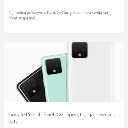
Tajemnicą poliszynela było, że Google zamierza swoją serię
Pixel uzupełnić…
Google Pixel 4 i Pixel 4 XL. Specyfikacja, nowości,
data…