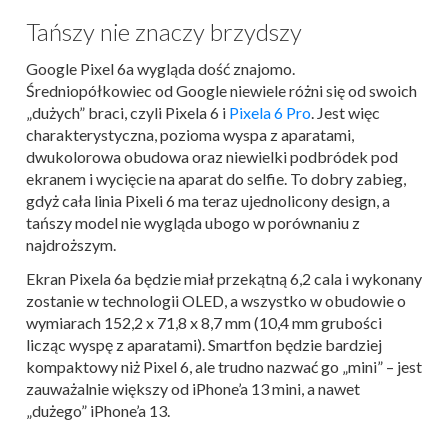
Tańszy nie znaczy brzydszy
Google Pixel 6a wygląda dość znajomo.
Średniopółkowiec od Google niewiele różni się od swoich
„dużych” braci, czyli Pixela 6 i
Pixela 6 Pro
. Jest więc
charakterystyczna, pozioma wyspa z aparatami,
dwukolorowa obudowa oraz niewielki podbródek pod
ekranem i wycięcie na aparat do selfie. To dobry zabieg,
gdyż cała linia Pixeli 6 ma teraz ujednolicony design, a
tańszy model nie wygląda ubogo w porównaniu z
najdroższym.
Ekran Pixela 6a będzie miał przekątną 6,2 cala i wykonany
zostanie w technologii OLED, a wszystko w obudowie o
wymiarach 152,2 x 71,8 x 8,7 mm (10,4 mm grubości
licząc wyspę z aparatami). Smartfon będzie bardziej
kompaktowy niż Pixel 6, ale trudno nazwać go „mini” – jest
zauważalnie większy od iPhone’a 13 mini, a nawet
„dużego” iPhone’a 13.