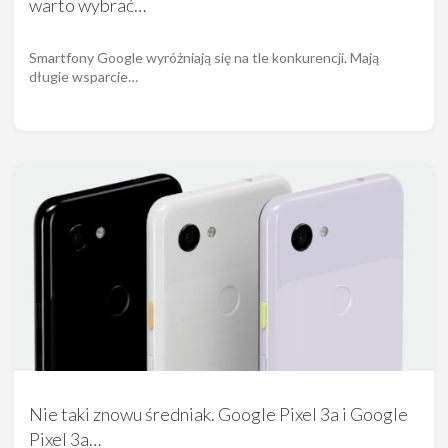
warto wybrać…
Smartfony Google wyróżniają się na tle konkurencji. Mają
długie wsparcie…
Nie taki znowu średniak. Google Pixel 3a i Google
Pixel 3a…