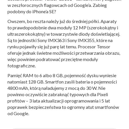
w zeszłorocznych flagowcach od Google’a. Zabieg
podobny do iPhone’a SE?
Owszem, bo reszta należy już do średniej półki. Aparaty
to prawdopodobnie dwa moduły 12 MP (szerokokątny i
ultraszerokokątny) w towarzystwie diody doświetlającej.
Są to jednostki Sony IMX363 i Sony IMX355, które na
rynku pojawiły się już parę lat temu. Procesor Tensor
oferuje jednak świetne możliwości przetwarzania obrazu,
więc powinien podratować przeciętne moduły
fotograficzne.
Pamięć RAM to 6 albo 8 GB, pojemność dysku wyniesie
natomiast 128 GB. Smartfon zasili bateria o pojemności
4800 mAh, którą naładujemy z mocą do 30 W. Nie
powinno oczywiście zabraknąć typowych dla Pixeli
profitów – 3 lata aktualizacji oprogramowania i 5 lat
poprawek bezpieczeństwa to ogromny atut smartfonów
od Google.