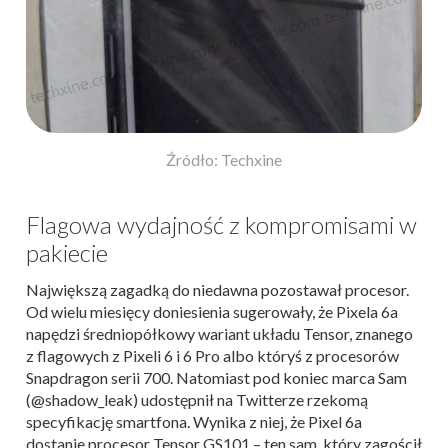
Źródło: Techxine
Flagowa wydajność z kompromisami w
pakiecie
Największą zagadką do niedawna pozostawał procesor.
Od wielu miesięcy doniesienia sugerowały, że Pixela 6a
napędzi średniopółkowy wariant układu Tensor, znanego
z flagowych z Pixeli 6 i 6 Pro albo któryś z procesorów
Snapdragon serii 700. Natomiast pod koniec marca Sam
(@shadow_leak) udostępnił na Twitterze rzekomą
specyfikację smartfona. Wynika z niej, że Pixel 6a
dostanie procesor Tensor GS101 – ten sam, który zagościł