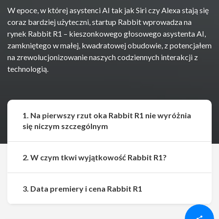
W epoce, w której asystenci AI tak jak Siri czy Alexa stają się
coraz bardziej użyteczni, startup Rabbit wprowadza na
rynek Rabbit R1 – kieszonkowego głosowego asystenta AI,
zamkniętego w małej, kwadratowej obudowie, z potencjałem
na zrewolucjonizowanie naszych codziennych interakcji z
technologią.
1. Na pierwszy rzut oka Rabbit R1 nie wyróżnia
się niczym szczególnym
2. W czym tkwi wyjątkowość Rabbit R1?
Udostępnij
Udostępnij
3. Data premiery i cena Rabbit R1