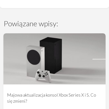
Powiązane wpisy:
Majowa aktualizacja konsol Xbox Series X i S. Co
się zmieni?