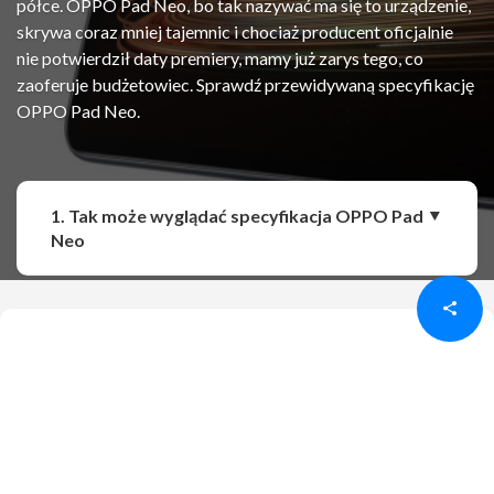
półce. OPPO Pad Neo, bo tak nazywać ma się to urządzenie,
skrywa coraz mniej tajemnic i chociaż producent oficjalnie
nie potwierdził daty premiery, mamy już zarys tego, co
zaoferuje budżetowiec. Sprawdź przewidywaną specyfikację
OPPO Pad Neo.
1. Tak może wyglądać specyfikacja OPPO Pad
Udostępnij
Udostępnij
Neo