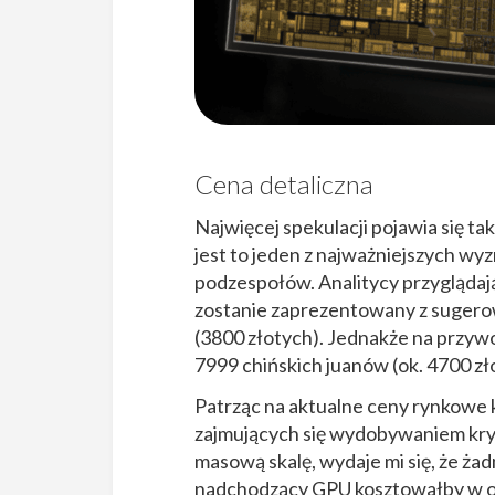
Cena detaliczna
Najwięcej spekulacji pojawia się tak
jest to jeden z najważniejszych w
podzespołów. Analitycy przyglądaj
zostanie zaprezentowany z sugerow
(3800 złotych). Jednakże na przy
7999 chińskich juanów (ok. 4700 zł
Patrząc na aktualne ceny rynkowe 
zajmujących się wydobywaniem kry
masową skalę, wydaje mi się, że żadn
nadchodzący GPU kosztowałby w oko