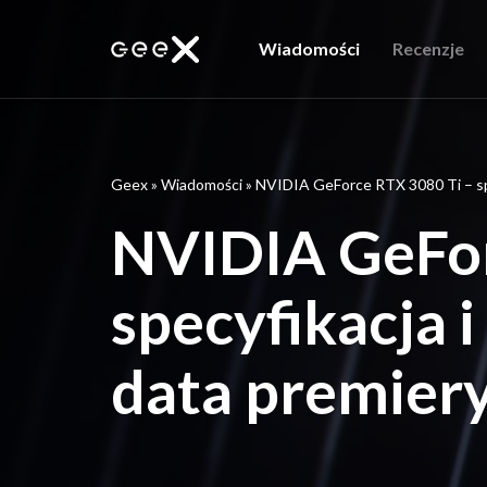
Wiadomości
Recenzje
Geex
»
Wiadomości
»
NVIDIA GeForce RTX 3080 Ti – sp
NVIDIA GeFor
specyfikacja
data premier