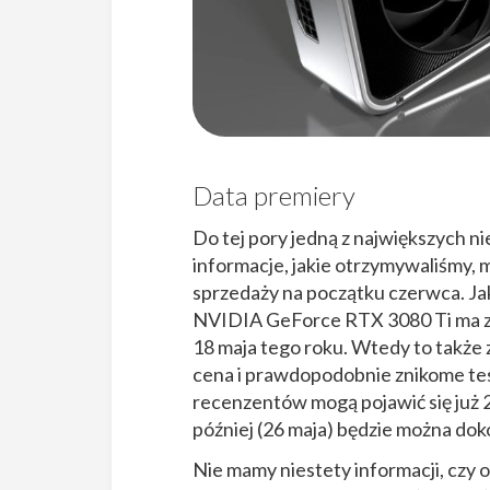
Data premiery
Do tej pory jedną z największych 
informacje, jakie otrzymywaliśmy, 
sprzedaży na początku czerwca. Ja
NVIDIA GeForce RTX 3080 Ti ma zo
18 maja tego roku. Wtedy to także 
cena i prawdopodobnie znikome tes
recenzentów mogą pojawić się już 2
później (26 maja) będzie można dok
Nie mamy niestety informacji, czy