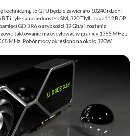
cję techniczną, to GPU będzie zawierało 10240 rdzeni
i RT i tyle samo jednostek SM, 320 TMU oraz 112 ROP.
amięci GDDR6 o szybkości 19 Gb/s i zostanie
Bazowe taktowanie ma oscylować w granicy 1365 MHz z
1665 MHz. Pobór mocy określono na około 320W.