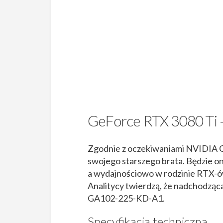
GeForce RTX 3080 Ti –
Zgodnie z oczekiwaniami NVIDIA G
swojego starszego brata. Będzie o
a wydajnościowo w rodzinie RTX-ów
Analitycy twierdzą, że nadchodząc
GA102-225-KD-A1.
Specyfikacja techniczna