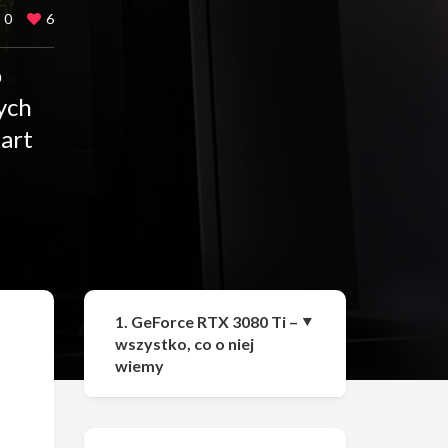
0
6
o
ych
art
Udostępnij
1. GeForce RTX 3080 Ti –
wszystko, co o niej
wiemy