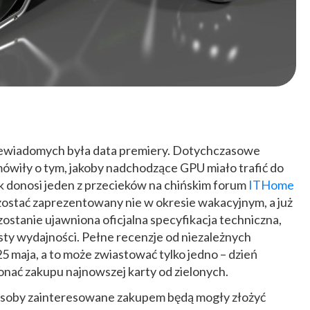
niewiadomych była data premiery. Dotychczasowe
mówiły o tym, jakoby nadchodzące GPU miało trafić do
k donosi jeden z przecieków na chińskim forum
ITHome
stać zaprezentowany nie w okresie wakacyjnym, a już
zostanie ujawniona oficjalna specyfikacja techniczna,
ty wydajności. Pełne recenzje od niezależnych
5 maja, a to może zwiastować tylko jedno – dzień
onać zakupu najnowszej karty od zielonych.
 osoby zainteresowane zakupem będą mogły złożyć