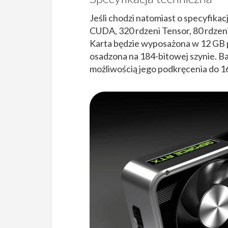
Jeśli chodzi natomiast o specyfika
CUDA, 320 rdzeni Tensor, 80 rdzen
Karta będzie wyposażona w 12 GB p
osadzona na 184-bitowej szynie. 
możliwością jego podkręcenia do 