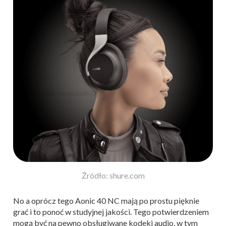
Źródło: shure.com
No a oprócz tego Aonic 40 NC mają po prostu pięknie
grać i to ponoć w studyjnej jakości. Tego potwierdzeniem
mogą być na pewno obsługiwane kodeki audio, w tym