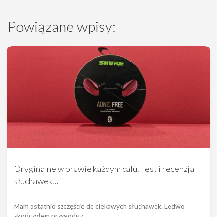
Powiązane wpisy:
Oryginalne w prawie każdym calu. Test i recenzja
słuchawek…
Mam ostatnio szczęście do ciekawych słuchawek. Ledwo
skończyłem przygodę z…