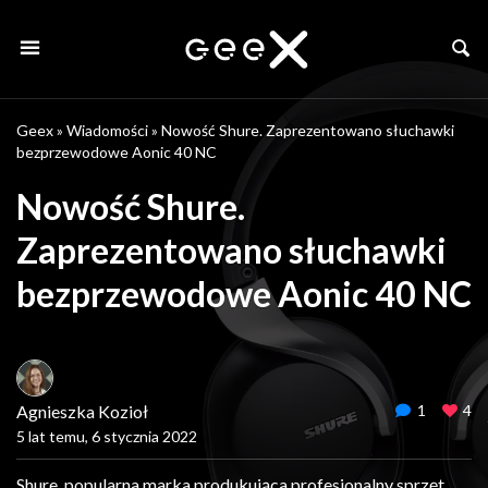
Geex
»
Wiadomości
»
Nowość Shure. Zaprezentowano słuchawki
bezprzewodowe Aonic 40 NC
Nowość Shure.
Zaprezentowano słuchawki
bezprzewodowe Aonic 40 NC
Agnieszka Kozioł
1
4
5 lat temu, 6 stycznia 2022
Shure, popularna marka produkująca profesjonalny sprzęt