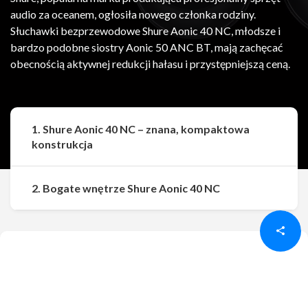
audio za oceanem, ogłosiła nowego członka rodziny.
Słuchawki bezprzewodowe Shure Aonic 40 NC, młodsze i
bardzo podobne siostry Aonic 50 ANC BT, mają zachęcać
obecnością aktywnej redukcji hałasu i przystępniejszą ceną.
1. Shure Aonic 40 NC – znana, kompaktowa
konstrukcja
Udostępnij
Udostępnij
2. Bogate wnętrze Shure Aonic 40 NC