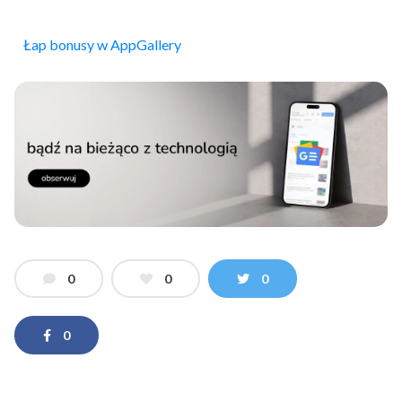
Łap bonusy w AppGallery
0
0
0
0