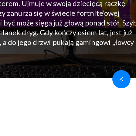
erem. Ujmuje w swoją dziecięcą rączkę
y zanurza się w świecie fortnite’owej
i być może sięga już głową ponad stół. Szy
elanek dryg. Gdy kończy osiem lat, jest już
 a do jego drzwi pukają gamingowi „łowcy