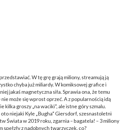
przedstawiać. W tę grę grają miliony, streamują ją
zystko chyba już miliardy. W komiksowej grafice i
niej jakaś magnetyczna siła. Sprawia ona, że temu
 nie może się wprost oprzeć. A z popularnością idą
e kilka groszy „na waciki”, ale istne góry szmalu.
oto niejaki Kyle „Bugha” Giersdorf, szesnastoletni
w Świata w 2019 roku, zgarnia – bagatela! – 3 miliony
am spełzły z nadobnych twarzyczek, co?