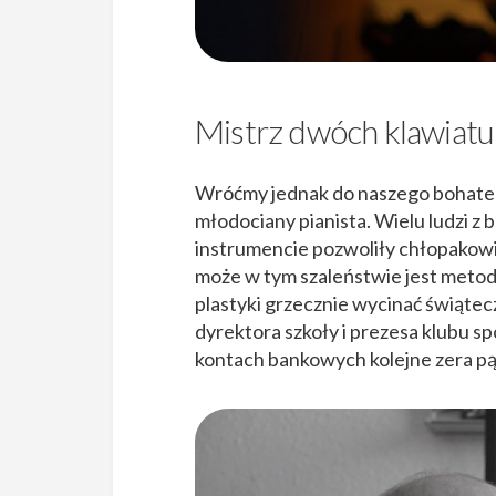
Mistrz dwóch klawiatu
Wróćmy jednak do naszego bohatera.
młodociany pianista. Wielu ludzi z 
instrumencie pozwoliły chłopakowi
może w tym szaleństwie jest metod
plastyki grzecznie wycinać świątecz
dyrektora szkoły i prezesa klubu s
kontach bankowych kolejne zera pą