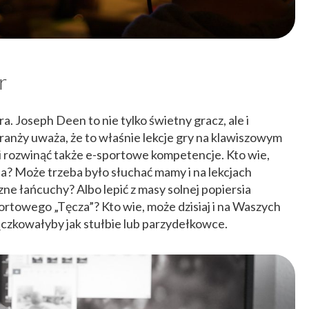
r
 Joseph Deen to nie tylko świetny gracz, ale i
branży uważa, że to właśnie lekcje gry na klawiszowym
 rozwinąć także e-sportowe kompetencje. Kto wie,
a? Może trzeba było słuchać mamy i na lekcjach
ne łańcuchy? Albo lepić z masy solnej popiersia
portowego „Tęcza”? Kto wie, może dzisiaj i na Waszych
czkowałyby jak stułbie lub parzydełkowce.