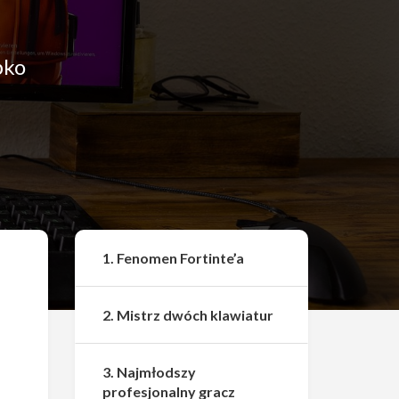
bko
Udostępnij
1. Fenomen Fortinte’a
2. Mistrz dwóch klawiatur
3. Najmłodszy
profesjonalny gracz