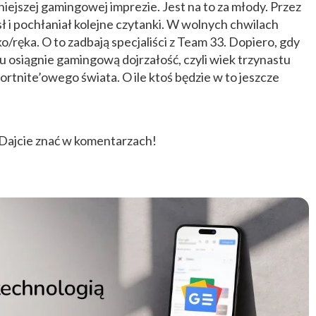
iejszej gamingowej imprezie. Jest na to za młody. Przez
ósł i pochłaniał kolejne czytanki. W wolnych chwilach
/ręka. O to zadbają specjaliści z Team 33. Dopiero, gdy
 osiągnie gamingową dojrzałość, czyli wiek trzynastu
fortnite’owego świata. O ile ktoś będzie w to jeszcze
 Dajcie znać w komentarzach!