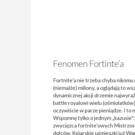
Fenomen Fortinte’a
Fortnite’a nie trzeba chyba nikomu 
(niemalże) miliony, a oglądają to ws
dynamicznej akcji drzemie najwyraź
battle royalowi wielu (ośmiolatków)
oczywiście w parze pieniądze. I to ni
Wspomnę tylko o jednym „kazusie”: 
zwycięzca fortnite’owych Mistrzost
dolców. Kpiarskie uśmieszki już W