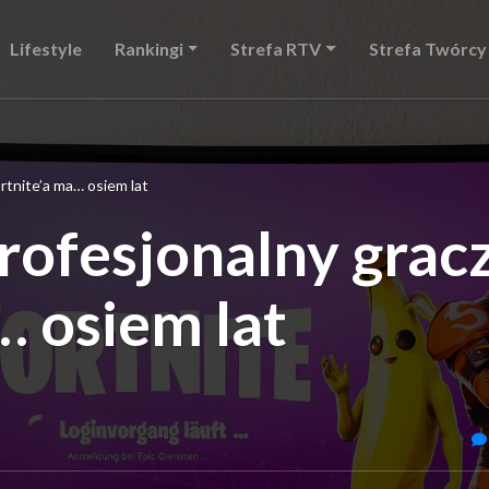
Lifestyle
Rankingi
Strefa RTV
Strefa Twórcy
rtnite’a ma… osiem lat
rofesjonalny grac
… osiem lat