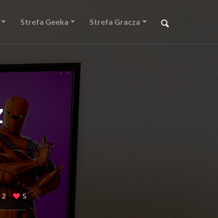
Strefa Geeka
Strefa Gracza
z
2
5