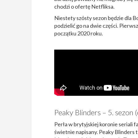
chodzi o ofertę Netfliksa.
Niestety szósty sezon będzie dla 
podzielić go na dwie części. Pierws
początku 2020 roku.
Peaky Blinders – 5. sezon 
Perła w brytyjskiej koronie seriali
świetnie napisany. Peaky Blinders to 