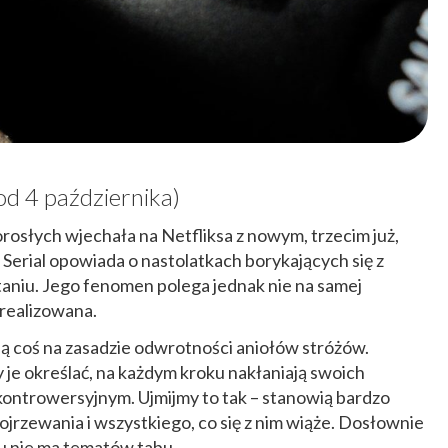
od 4 października)
orosłych wjechała na Netfliksa z nowym, trzecim już,
Serial opowiada o nastolatkach borykających się z
niu. Jego fenomen polega jednak nie na samej
 realizowana.
ją coś na zasadzie odwrotności aniołów stróżów.
 je określać, na każdym kroku nakłaniają swoich
ntrowersyjnym. Ujmijmy to tak – stanowią bardzo
rzewania i wszystkiego, co się z nim wiąże. Dosłownie
lu nie ma tematów tabu.