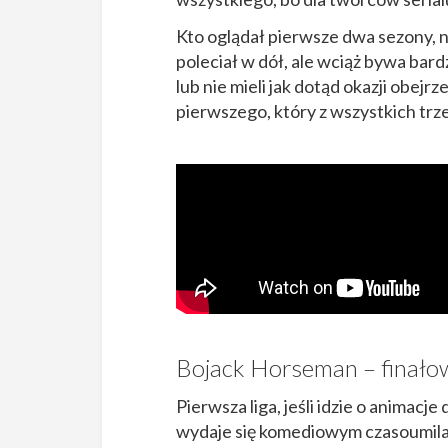
Kto oglądał pierwsze dwa sezony, n
poleciał w dół, ale wciąż bywa bard
lub nie mieli jak dotąd okazji obejr
pierwszego, który z wszystkich trze
Bojack Horseman – finałow
Pierwsza liga, jeśli idzie o animacj
wydaje się komediowym czasoumila