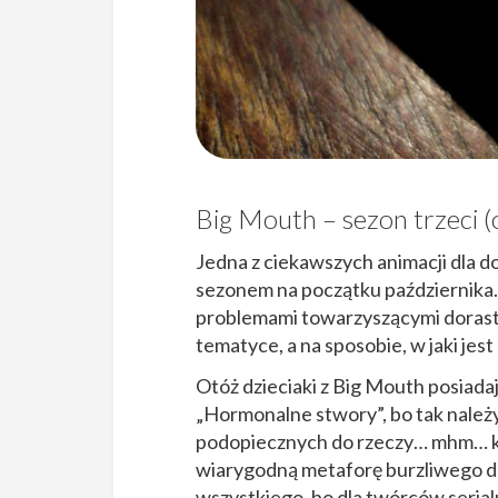
Big Mouth – sezon trzeci (
Jedna z ciekawszych animacji dla d
sezonem na początku października. 
problemami towarzyszącymi dorasta
tematyce, a na sposobie, w jaki jest
Otóż dzieciaki z Big Mouth posiada
„Hormonalne stwory”, bo tak należy
podopiecznych do rzeczy… mhm… ko
wiarygodną metaforę burzliwego doj
wszystkiego, bo dla twórców seria