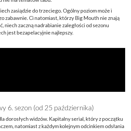
iech zasiądzie do trzeciego. Ogólny poziom może i
zo zabawnie. Ci natomiast, którzy Big Mouth nie znają
zeć, niech zaczną nadrabianie zaległości od sezonu
ch jest bezapelacyjnie najlepszy.
y 6. sezon (od 25 października)
e dla dorosłych widzów. Kapitalny serial, który z początku
czem, natomiast z każdym kolejnym odcinkiem odsłania