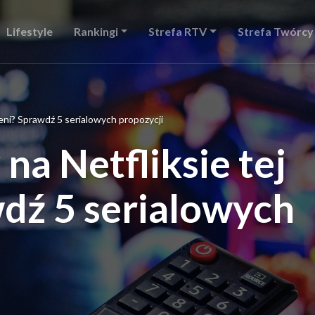
Lifestyle
Rankingi
Strefa RTV
Strefa Twórcy
ieni? Sprawdź 5 serialowych propozycji
na Netfliksie tej
wdź 5 serialowych