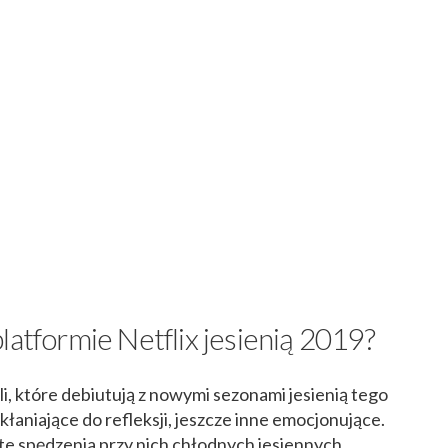
latformie Netflix jesienią 2019?
i, które debiutują z nowymi sezonami jesienią tego
łaniające do refleksji, jeszcze inne emocjonujące.
te spędzenia przy nich chłodnych jesiennych