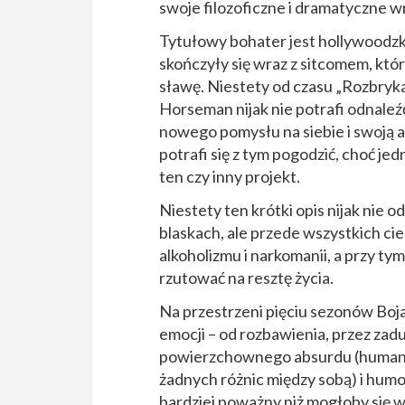
swoje filozoficzne i dramatyczne wr
Tytułowy bohater jest hollywoodzk
skończyły się wraz z sitcomem, któ
sławę. Niestety od czasu „Rozbryka
Horseman nijak nie potrafi odnaleźć
nowego pomysłu na siebie i swoją ak
potrafi się z tym pogodzić, choć j
ten czy inny projekt.
Niestety ten krótki opis nijak nie 
blaskach, ale przede wszystkich ci
alkoholizmu i narkomanii, a przy ty
rzutować na resztę życia.
Na przestrzeni pięciu sezonów Boj
emocji – od rozbawienia, przez za
powierzchownego absurdu (humanoid
żadnych różnic między sobą) i humor
bardziej poważny niż mogłoby się w