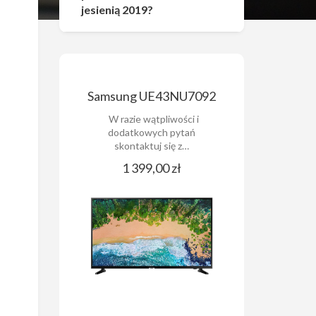
jesienią 2019?
Samsung UE43NU7092
W razie wątpliwości i
dodatkowych pytań
skontaktuj się z…
1 399,00 zł