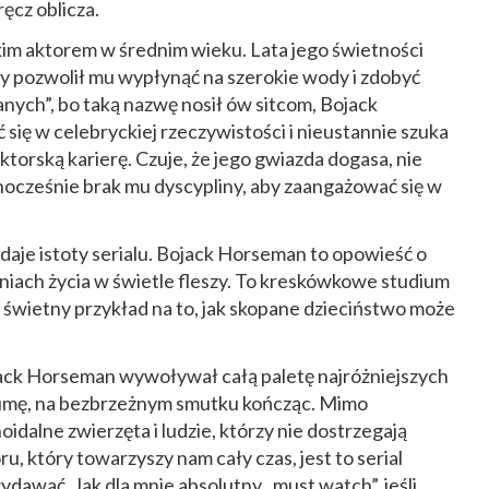
ęcz oblicza.
im aktorem w średnim wieku. Lata jego świetności
ry pozwolił mu wypłynąć na szerokie wody i zdobyć
nych”, bo taką nazwę nosił ów sitcom, Bojack
 się w celebryckiej rzeczywistości i nieustannie szuka
torską karierę. Czuje, że jego gwiazda dogasa, nie
ednocześnie brak mu dyscypliny, aby zaangażować się w
oddaje istoty serialu. Bojack Horseman to opowieść o
eniach życia w świetle fleszy. To kreskówkowe studium
m świetny przykład na to, jak skopane dzieciństwo może
ack Horseman wywoływał całą paletę najróżniejszych
dumę, na bezbrzeżnym smutku kończąc. Mimo
alne zwierzęta i ludzie, którzy nie dostrzegają
u, który towarzyszy nam cały czas, jest to serial
ydawać. Jak dla mnie absolutny „must watch”, jeśli