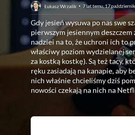
7 lat temu, 17 październi
Łukasz Wrzalik
Gdy jesień wysuwa po nas swe szar
pierwszym jesiennym deszczem z
nadziei na to, że uchroni ich to 
właściwy poziom wydzielanej sero
za kostką kostkę). Są też tacy, k
ręku zasiadają na kanapie, aby b
nich właśnie chcieliśmy dziś pom
nowości czekają na nich na Netflik