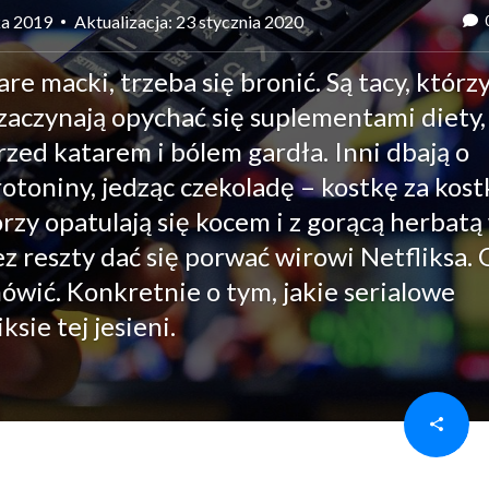
ka 2019
Aktualizacja: 23 stycznia 2020
e macki, trzeba się bronić. Są tacy, którzy
aczynają opychać się suplementami diety,
przed katarem i bólem gardła. Inni dbają o
toniny, jedząc czekoladę – kostkę za kostk
tórzy opatulają się kocem i z gorącą herbatą
ez reszty dać się porwać wirowi Netfliksa. 
ówić. Konkretnie o tym, jakie serialowe
sie tej jesieni.