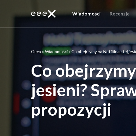
Wiadomości
Recenzje
Geex
»
Wiadomości
»
Co obejrzymy na Netfliksie tej jes
Co obejrzymy 
jesieni? Spra
propozycji