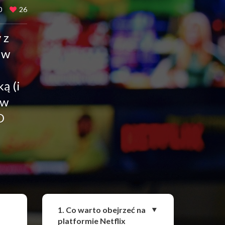
0
26
 z
 w
ą (i
 w
O
Udostępnij
1. Co warto obejrzeć na
platformie Netflix