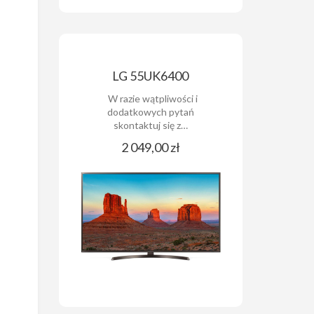
LG 55UK6400
W razie wątpliwości i
dodatkowych pytań
skontaktuj się z…
2 049,00 zł