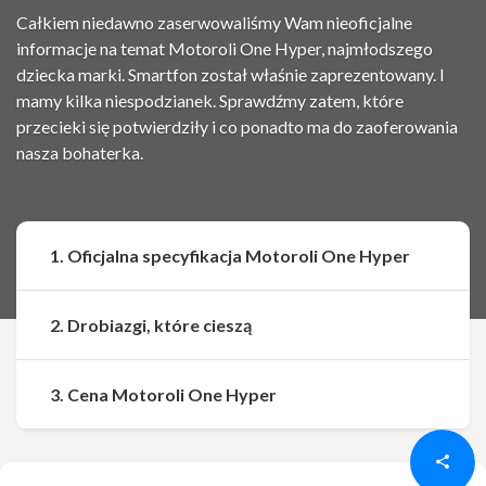
Całkiem niedawno zaserwowaliśmy Wam nieoficjalne
informacje na temat Motoroli One Hyper, najmłodszego
dziecka marki. Smartfon został właśnie zaprezentowany. I
mamy kilka niespodzianek. Sprawdźmy zatem, które
przecieki się potwierdziły i co ponadto ma do zaoferowania
nasza bohaterka.
1. Oficjalna specyfikacja Motoroli One Hyper
2. Drobiazgi, które cieszą
Udostępnij
Udostępnij
3. Cena Motoroli One Hyper