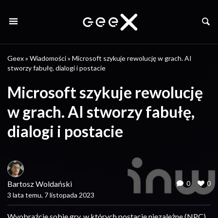
Geex
»
Wiadomości
»
Microsoft szykuje rewolucję w grach. AI
stworzy fabułę, dialogi i postacie
Microsoft szykuje rewolucję
w grach. AI stworzy fabułę,
dialogi i postacie
Bartosz Woldański
0
0
3 lata temu, 7 listopada 2023
Wyobraźcie sobie gry, w których postacie niezależne (NPC)