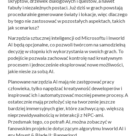
skryptów, drzewek dialogowych i questów, a nawet
fabuły i niezależnych postaci. Już dziś w grach powstają
proceduralnie generowane światy i lokacje, więc dlaczego
by tego nie zastosować w pozostałych aspektach, takich
jak scenariusz?
Narzędzia sztucznej inteligencji od Microsoftu i Inworld
AI będą opcjonalne, co pozwoli twórcom na samodzielną
decyzję w stopniu ich wykorzystania w swoich grach. To
podejście pozwala zachować kontrolę nad kreatywnym
procesem i jednocześnie eksplorować nowe możliwości,
jakie niesie za sobą AI.
Planowane narzędzia AI mają nie zastępować pracy
człowieka, tylko napędzać kreatywność deweloperów i
inspirować ich i automatyzować mocniej pewne procesy. A
ostatecznie mają przełożyć się na tworzenie jeszcze
bardziej immersyjnych gier, które zachwycą np. większą
nieprzewidywalnością w interakcji z NPC-ami.
Przedsmak tego, co potrafi AI, można zobaczyć w
fanowskim projekcie dotyczącym algorytmu Inworld AI i
gry Mount & Blade II: Bannerlord.