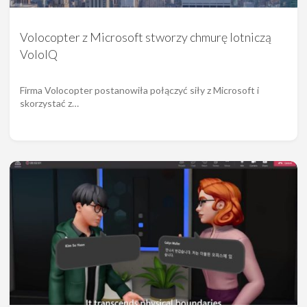
Volocopter z Microsoft stworzy chmurę lotniczą
VoloIQ
Firma Volocopter postanowiła połączyć siły z Microsoft i
skorzystać z…