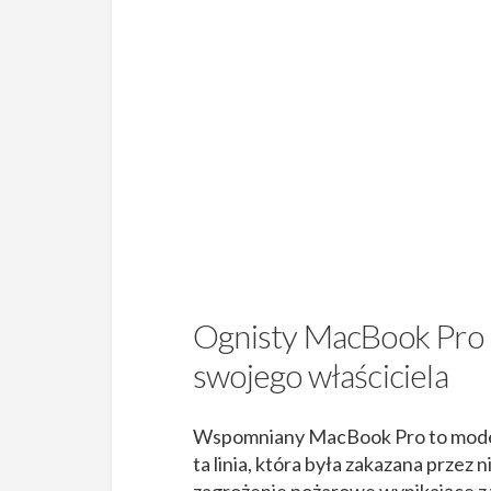
Ognisty MacBook Pro 
swojego właściciela
Wspomniany MacBook Pro to model w
ta linia, która była zakazana przez 