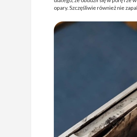
dlatego, że obudził się w porę i że 
opary. Szczęśliwie również nie zapal