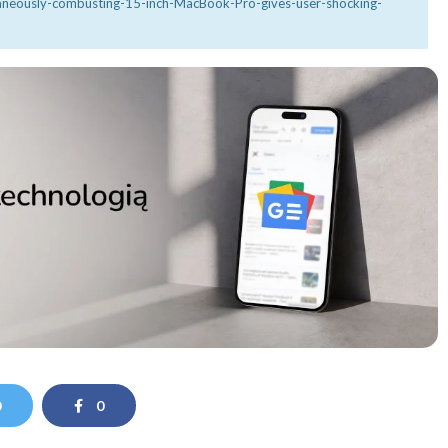
neously-combusting-15-inch-MacBook-Pro-gives-user-shocking-
0
0