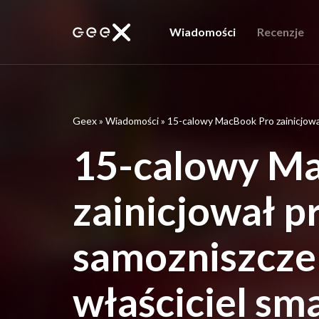
Wiadomości
Recenzje
Geex
»
Wiadomości
»
15-calowy MacBook Pro zainicjował
15-calowy M
zainicjował p
samozniszczen
właściciel sm