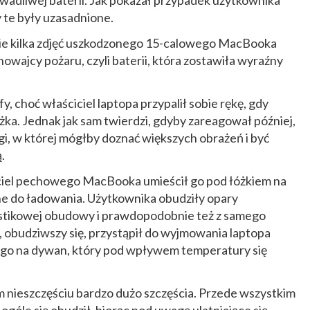
wadliwej baterii. Jak pokazał przypadek użytkownika
y te były uzasadnione.
cie kilka zdjęć uszkodzonego 15-calowego MacBooka
owajcy pożaru, czyli baterii, która zostawiła wyraźny
y, choć właściciel laptopa przypalił sobie rękę, gdy
a. Jednak jak sam twierdzi, gdyby zareagował później,
gi, w której mógłby doznać większych obrażeń i być
.
ciel pechowego MacBooka umieścił go pod łóżkiem na
ne do ładowania. Użytkownika obudziły opary
astikowej obudowy i prawdopodobnie też z samego
 obudziwszy się, przystąpił do wyjmowania laptopa
 go na dywan, który pod wpływem temperatury się
m nieszczęściu bardzo dużo szczęścia. Przede wszystkim