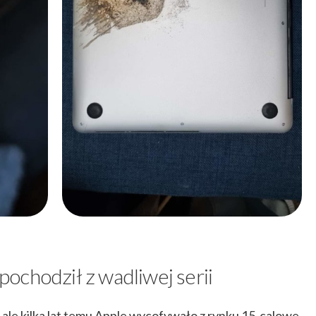
ochodził z wadliwej serii
 ale kilka lat temu Apple wycofywało z rynku 15-calowe