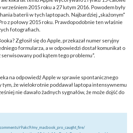
 wrześniem 2015 roku a 27 lutym 2016. Powodem były
chania baterii w tych laptopach. Najbardziej „skażonym”
ro z połowy 2015 roku. Prawdopodobnie ten właśnie
ych fotografiach.
ooka? Zgłosił się do Apple, przekazał numer seryjny
dniego formularza, a w odpowiedzi dostał komunikat o
uż serwisowany pod kątem tego problemu”.
 czeka na odpowiedź Apple w sprawie spontanicznego
y tym, że wielokrotnie poddawał laptopa intensywnemu
ześniej nie dawało żadnych sygnałów, że może dojść do
/comments/r9akc9/my_macbook_pro_caught_fire/