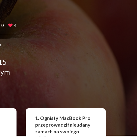
0
4
,
15
nym
Udostępnij
1. Ognisty MacBook Pro
przeprowadził nieudany
zamach na swojego