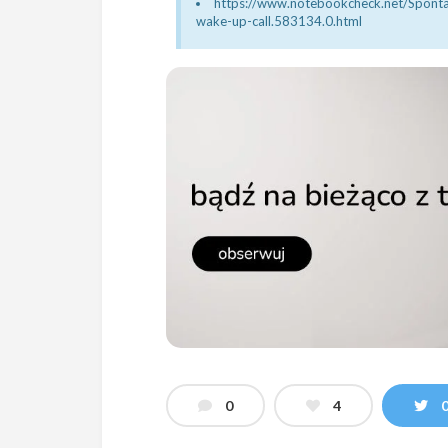
https://www.notebookcheck.net/Sponta
wake-up-call.583134.0.html
0
4