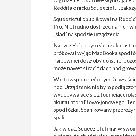
zagrożenie pożarowe wynikające z 
Reddita o nicku Squeezieful, zakaz
Squeezieful opublikował na Reddi
Pro. Nietrudno dostrzec na nich win
„ślad” na spodzie urządzenia.
Na szczęście obyło się bez katastrof
próbował wyjąć MacBooka spod łóżk
najpewniej doszłoby do istnej pożo
może nawet stracić dach nad głową
Warto wspomnieć o tym, że właści
noc. Urządzenie nie było podłączo
wydobywające się z topniejącej pl
akumulatora litowo-jonowego. Ten,
spod łóżka. Spanikowany przełożył
spalił.
Jak widać, Squeezieful miał w swoi