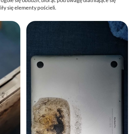
w ogóle się obudził, biorąc pod uwagę ulatniające się
iły się elementy pościeli.