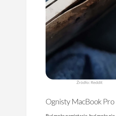
Źródło: Reddit
Ognisty MacBook Pro p
Być może pamiętacie, być może nie,