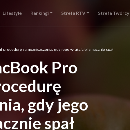
Lifestyle
Rankingi
Strefa RTV
Strefa Twórcy
 procedurę samozniszczenia, gdy jego właściciel smacznie spał
acBook Pro
rocedurę
ia, gdy jego
acznie spał