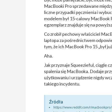
MacBooki Pro sprzedawane między
liczne przypadki pęcznienia i wybu
modelem był 15-calowy MacBook P
egzemplarz znajduje się na powyższ
Co zrobił pechowy właściciel MacB
laptopa za pośrednictwem odpowie
tym, że ich MacBook Pro 15 „był j
Aha.
Jak przyznaje Squeezieful, ciągle
spalenia się MacBooka. Dodaje prz
użytkowaniu i urządzenie nigdy wc
takiego incydentu.
Źródła
https://www.reddit.com/r/macbookpro