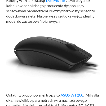
Kolejny w szranki stanął
Dell MS116
, czyli elegancki
kabelkowiec solidnego producenta dysponujący
sensownymi parametrami. Niezbyt narowisty sensor to
dodatkowa zaleta. Na pierwszy rzut oka wręcz idealny
model do zastosowań biurowych
.
Ostatni z proponowanej trójcy to
ASUS WT200
. Miły dla
oka, niewielki, o parametrach w ramach zdrowego
rozsądku. No i lubię produkty ASUSa, router RT-AC53
z