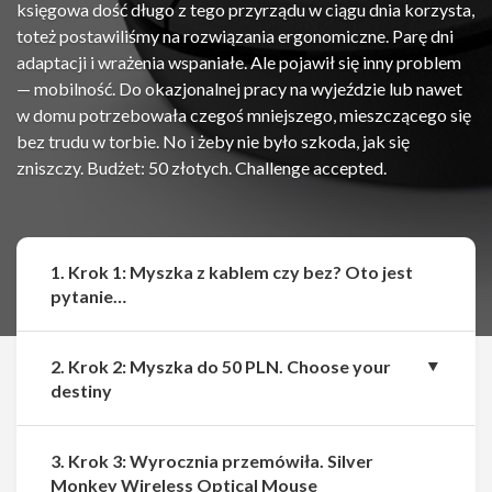
księgowa dość długo z tego przyrządu w ciągu dnia korzysta,
toteż postawiliśmy na rozwiązania ergonomiczne. Parę dni
adaptacji i wrażenia wspaniałe. Ale pojawił się inny problem
— mobilność. Do okazjonalnej pracy na wyjeździe lub nawet
w domu potrzebowała czegoś mniejszego, mieszczącego się
bez trudu w torbie. No i żeby nie było szkoda, jak się
zniszczy. Budżet: 50 złotych. Challenge accepted.
1. Krok 1: Myszka z kablem czy bez? Oto jest
pytanie…
2. Krok 2: Myszka do 50 PLN. Choose your
destiny
3. Krok 3: Wyrocznia przemówiła. Silver
Monkey Wireless Optical Mouse