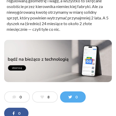
regulowaną geometrię i wagę, a wszystko to skręcane
osobiście przez kierownika niemieckiej fabryki. Ale za
niewygórowaną kwotę otrzymamy w miarę solidny
sprzęt, który powinien wytrzymać przynajmniej 2 lata. A 5
dyszek na (średnio) 24 miesiące to około 2 złote
miesięcznie — czyli tyle co nic.
0
8
0
0