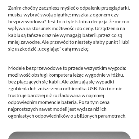
Zanim choćby zaczniesz myśleć o odpaleniu przeglądarki,
musisz wybrać swoją pigułkę: myszka z ogonem czy
bezprzewodowa? Jest to o tyle istotna decyzja, że mocno
wpływa na stosunek możliwości do ceny. Urządzenia na
kablu są tańsze oraz nie wymagają baterii, przez co są
mniej zawodne. Ale przewód to niestety słaby punkt i lubi
się uszkodzić „uceglając” całą myszkę.
Modele bezprzewodowe to przede wszystkim wygoda:
możliwość obsługi komputera leżąc wygodnie w łóżku,
bez plączących się kabli. Ale zdarzają się wypadki
zgubienia lub zniszczenia odbiornika USB. No i nic nie
frustruje bardziej niż rozładowana w najmniej
odpowiednim momencie bateria. Poza tym cena
najprostszych nawet modeli jest wyższa niż ich
ogoniastych odpowiedników o zbliżonych parametrach.