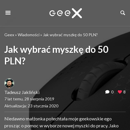
Geex
»
Wiadomości
»
Jak wybrać myszkę do 50 PLN?
Jak wybrać myszkę do 50
PLN?
Tadeusz Jakliński
0
8
7 lat temu, 28 sierpnia 2019
Aktualizacja: 23 stycznia 2020
Niedawno małżonka połechtała moje geekowskie ego
prosząc o pomoc w wyborze nowej myszki do pracy. Jako