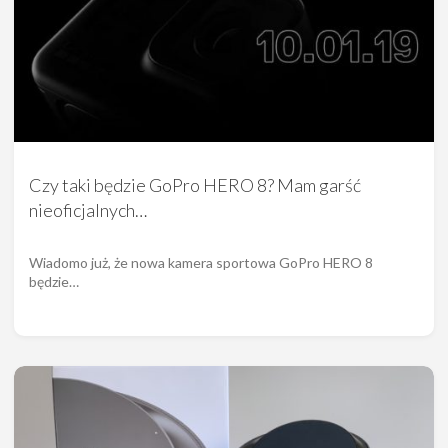
Czy taki będzie GoPro HERO 8? Mam garść
nieoficjalnych…
Wiadomo już, że nowa kamera sportowa GoPro HERO 8
będzie…